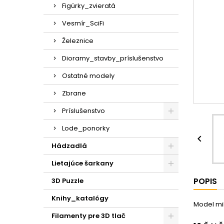
Figúrky_zvieratá
Vesmír_SciFi
Železnice
Dioramy_stavby_príslušenstvo
Ostatné modely
Zbrane
Príslušenstvo
Lode_ponorky

Hádzadlá
Lietajúce šarkany
POPIS
3D Puzzle
Knihy_katalógy
Model mili
Filamenty pre 3D tlač