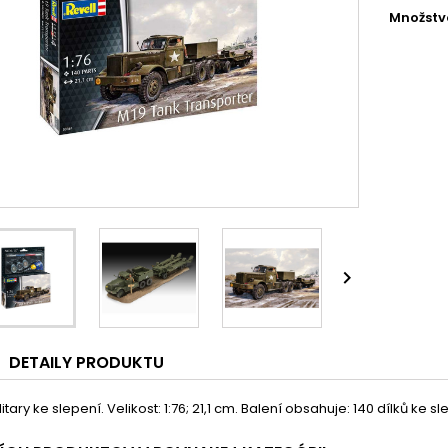
Množstv

DETAILY PRODUKTU
tary ke slepení. Velikost: 1:76; 21,1 cm. Balení obsahuje: 140 dílků ke sl