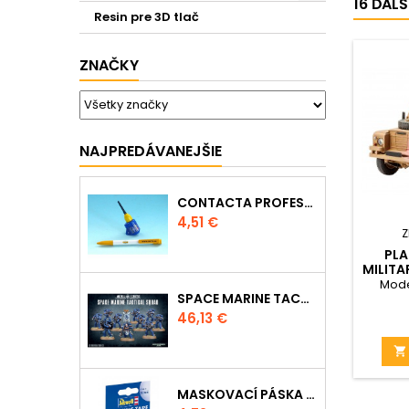
16 ĎAL
Resin pre 3D tlač
ZNAČKY
NAJPREDÁVANEJŠIE
CONTACTA PROFESSIONAL MINI 39608 - 12,5G
Cena
4,51 €
Z
PLA
MILITA
4
Mode
VEHICL
SPACE MARINE TACTICAL SQUAD
Cena
46,13 €

MASKOVACÍ PÁSKA 39695 - 10MM