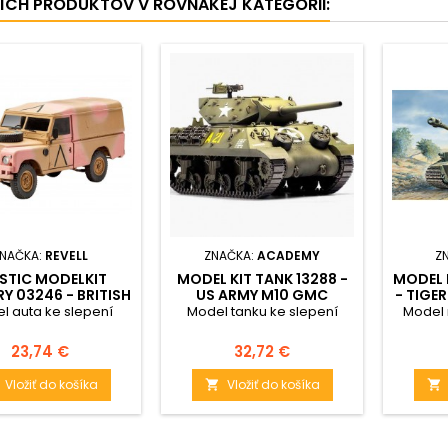
ŠÍCH PRODUKTOV V ROVNAKEJ KATEGÓRII:
NAČKA:
REVELL
ZNAČKA:
ACADEMY
Z
STIC MODELKIT
MODEL KIT TANK 13288 -
MODEL 
RY 03246 - BRITISH
US ARMY M10 GMC
- TIGER 
X4 OFF-ROAD
"ANNIV.70 NORMANDY
l auta ke slepení
Model tanku ke slepení
Model 
E"109 (SERIES III)”
INVASION 1944" (1:35)
(1:35)
Cena
Cena
23,74 €
32,72 €
Vložiť do košíka
Vložiť do košíka

