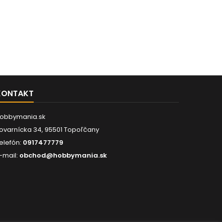
KONTAKT
obbymania.sk
ovarnícka 34, 95501 Topoľčany
elefón:
0917477779
-mail:
obchod@hobbymania.sk