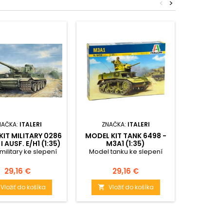
<
>
NAČKA:
ITALERI
ZNAČKA:
ITALERI
ZN
KIT MILITARY 0286
MODEL KIT TANK 6498 -
PLAS
I AUSF. E/H1 (1:35)
M3A1 (1:35)
MIL
ARM
military ke slepení
Model tanku ke slepení
Model m
VEHICLE
Cena
Cena
29,16 €
29,16 €
Vložiť do košíka
Vložiť do košíka

