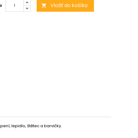
Vložiť do košíka
o

epení, lepidlo, štětec a barvičky.