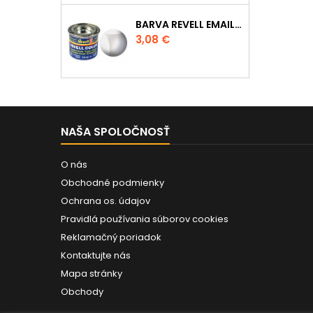
BARVA REVELL EMAILOVÁ - 32102: MATNÁ ČIRÁ (CLEAR MAT)
Cena
3,08 €
NAŠA SPOLOČNOSŤ
O nás
Obchodné podmienky
Ochrana os. údajov
Pravidlá používania súborov cookies
Reklamačný poriadok
Kontaktujte nás
Mapa stránky
Obchody