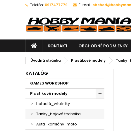
Telefón:
0917477779
E-mail:
obchod@hobbymani
KONTAKT
OBCHODNÉ PODMIENKY
Úvodná stránka
Plastikové modely
Tanky_b
KATALÓG
GAMES WORKSHOP
Plastikové modely
Lietadlá_vrtuľníky
Tanky_bojová technika
Autá_kamióny_moto