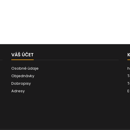
VÁŠ ÚČET
Osobné údaje
h
Objednávky
T
Dobropisy
T
Adresy
E