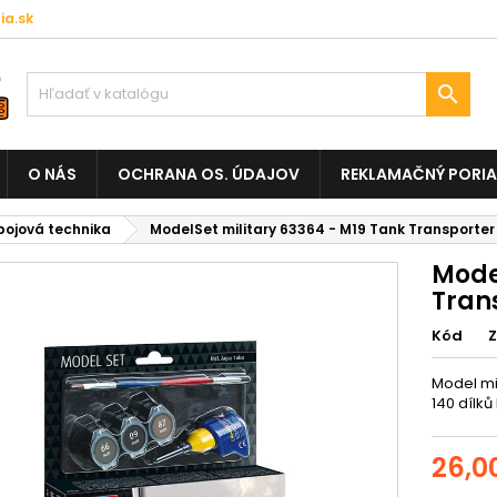
a.sk

O NÁS
OCHRANA OS. ÚDAJOV
REKLAMAČNÝ PORI
ojová technika
ModelSet military 63364 - M19 Tank Transporter 
Mode
Trans
Kód
Model mil
140 dílků
26,0