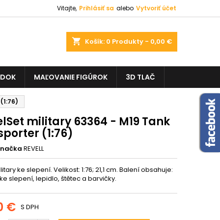
Vitajte,
Prihlásiť sa
alebo
Vytvoriť účet
shopping_cart
Košík:
0
Produkty - 0,00 €
ADOK
MAĽOVANIE FIGÚROK
3D TLAČ
(1:76)
lSet military 63364 - M19 Tank
porter (1:76)
Značka
REVELL
itary ke slepení. Velikost: 1:76; 21,1 cm. Balení obsahuje:
 ke slepení, lepidlo, štětec a barvičky.
0 €
S DPH