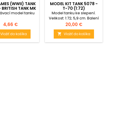
MES (WWII) TANK
MODEL KIT TANK 5078 -
MODE
- BRITISH TANK MK
T-70 (1:72)
13522 -
CRUISER (1:100)
SD.KFZ
ávací model tanku
Model tanku ke slepení.
Model m
Velikost: 1:72; 5,9 cm. Balení
obsahuje: 122 dílků ke
Cena
Cena
4,66 €
20,00 €
slepení.
Vložiť do košíka
Vložiť do košíka

