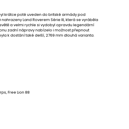
 byl krátce poté uveden do britské armády pod
ě nahrazeny Land Roverem Série III, která se vyráběla
m světě a velmi rychle si vydobyl opravdu legendární
honu zadní nápravy nabízelo i možnost přepnout
yla k dostání také delší, 2769 mm dlouhá varianta.
ps, Free Lion 88