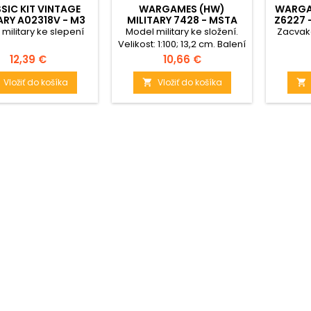
SIC KIT VINTAGE
WARGAMES (HW)
WARGA
ARY A02318V - M3
MILITARY 7428 - MSTA
Z6227 
F TRACK & 1 TON
(1:100)
IV 
military ke slepení
Model military ke složení.
Zacvak
RAILER (1:76)
Velikost: 1:100; 13,2 cm. Balení
obsahuje: 25 dílků ke
Cena
Cena
12,39 €
10,66 €
složení.
Vložiť do košíka
Vložiť do košíka

