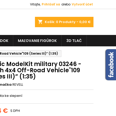
Vitajte,
Prihlásiť sa
alebo
Vytvoriť účet
shopping_cart
Košík:
0
Produkty - 0,00 €
ADOK
MAĽOVANIE FIGÚROK
3D TLAČ
Road Vehicle"109 (Series III)” (1:35)
ic ModelKit military 03246 -
sh 4x4 Off-Road Vehicle"109
es III)” (1:35)
Značka
REVELL
ta ke slepení
4 €
S DPH