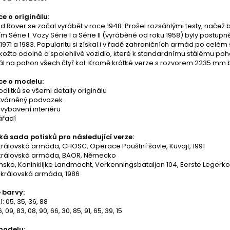
e o originálu:
d Rover se začal vyrábět v roce 1948. Prošel rozsáhlými testy, načež
 Série I. Vozy Série I a Série II (vyráběné od roku 1958) byly postupn
 1971 a 1983. Popularitu si získal i v řadě zahraničních armád po celé
kožto odolné a spolehlivé vozidlo, které k standardnímu stálému po
ál na pohon všech čtyř kol. Kromě krátké verze s rozvorem 2235 mm b
ce o modelu:
odlitků se všemi detaily originálu
ztvárněný podvozek
í vybavení interiéru
ářadí
ká sada potisků pro následující verze:
 královská armáda, CHOSC, Operace Pouštní šavle, Kuvajt, 1991
á královská armáda, BAOR, Německo
sko, Koninklijke Landmacht, Verkenningsbataljon 104, Eerste Legerkor
 královská armáda, 1986
 barvy:
: 05, 35, 36, 88
, 09, 83, 08, 90, 66, 30, 85, 91, 65, 39, 15
modelu: