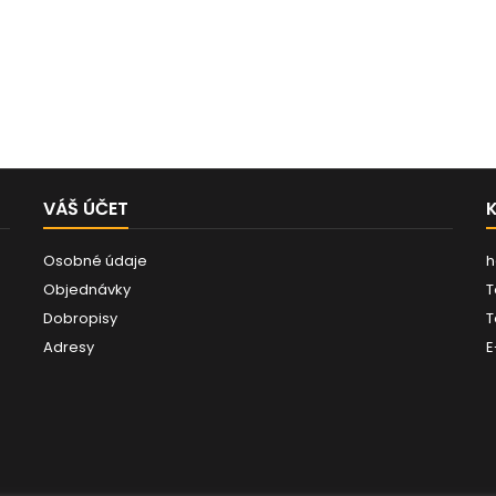
VÁŠ ÚČET
Osobné údaje
h
Objednávky
T
Dobropisy
T
Adresy
E