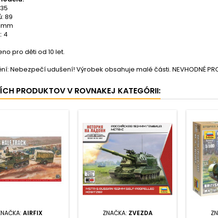
:35
ů: 89
1 mm
: 4
o pro děti od 10 let.
ní: Nebezpečí udušení! Výrobek obsahuje malé části. NEVHODNÉ PRO 
ŠÍCH PRODUKTOV V ROVNAKEJ KATEGÓRII:
ZNAČKA:
AIRFIX
ZNAČKA:
ZVEZDA
ZN