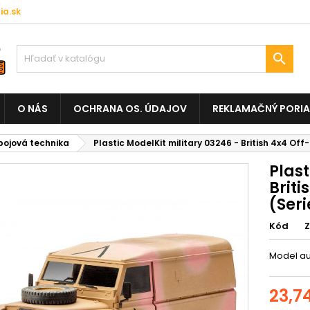
a.sk

O NÁS
OCHRANA OS. ÚDAJOV
REKLAMAČNÝ PORI
ojová technika
Plastic ModelKit military 03246 - British 4x4 Off-
Plast
Briti
(Seri
Kód
Model au
23,7