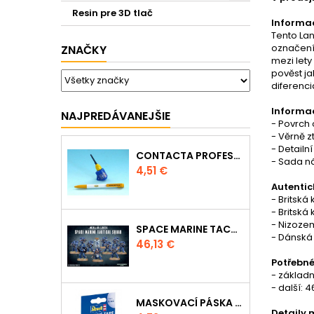
Resin pre 3D tlač
Informac
Tento Lan
označením
ZNAČKY
mezi lety
pověst ja
diferenci
Informa
NAJPREDÁVANEJŠIE
- Povrch 
- Věrně 
- Detailn
CONTACTA PROFESSIONAL MINI 39608 - 12,5G
- Sada n
Cena
4,51 €
Autentic
- Britská
- Britsk
- Nizozem
SPACE MARINE TACTICAL SQUAD
- Dánská
Cena
46,13 €
Potřebné
- základní
- další: 46
MASKOVACÍ PÁSKA 39695 - 10MM
Detaily 