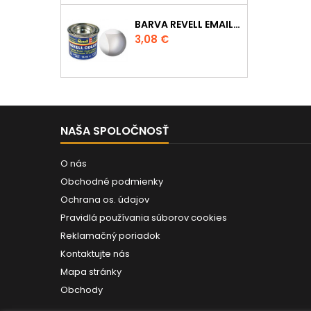
BARVA REVELL EMAILOVÁ - 32102: MATNÁ ČIRÁ (CLEAR MAT)
Cena
3,08 €
NAŠA SPOLOČNOSŤ
O nás
Obchodné podmienky
Ochrana os. údajov
Pravidlá používania súborov cookies
Reklamačný poriadok
Kontaktujte nás
Mapa stránky
Obchody