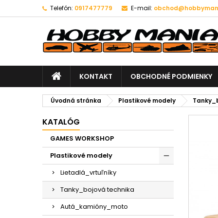
Telefón:
0917477779
E-mail:
obchod@hobbymani
KONTAKT
OBCHODNÉ PODMIENKY
Úvodná stránka
Plastikové modely
Tanky_b
KATALÓG
GAMES WORKSHOP
Plastikové modely
Lietadlá_vrtuľníky
Tanky_bojová technika
Autá_kamióny_moto