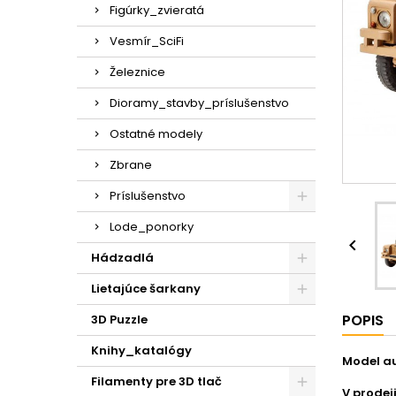
Figúrky_zvieratá
Vesmír_SciFi
Železnice
Dioramy_stavby_príslušenstvo
Ostatné modely
Zbrane
Príslušenstvo
Lode_ponorky

Hádzadlá
Lietajúce šarkany
POPIS
3D Puzzle
Knihy_katalógy
Model aut
Filamenty pre 3D tlač
V prodeji