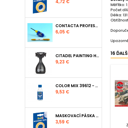
Cena
4,72 €
Měřítko: 1
Počet díl
Délka: 13
Obtížnost
CONTACTA PROFESSIONAL 39604 - 25G
Doporučen
Cena
6,05 €
Upozorně
16 ĎAL
CITADEL PAINTING HANDLE
Cena
9,23 €
COLOR MIX 39612 - ŘEDIDLO 100ML
Cena
9,53 €
MASKOVACÍ PÁSKA 39694 - 6MM
Cena
3,59 €