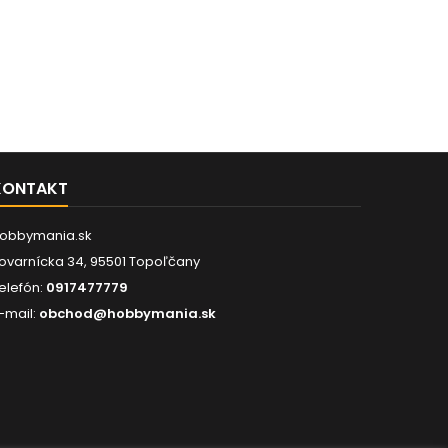
KONTAKT
obbymania.sk
ovarnícka 34, 95501 Topoľčany
elefón:
0917477779
-mail:
obchod@hobbymania.sk