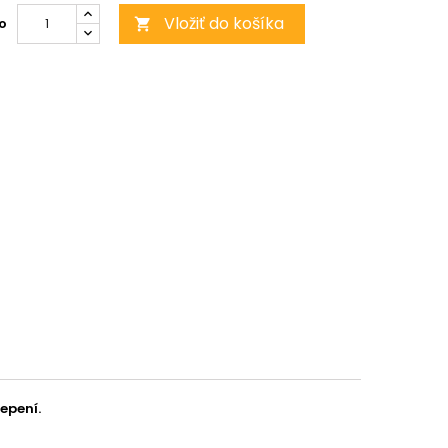
Vložiť do košíka
o

lepení.