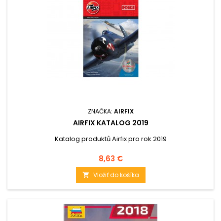
ZNAČKA:
AIRFIX
AIRFIX KATALOG 2019
Katalog produktů Airfix pro rok 2019
Cena
8,63 €
Vložiť do košíka
