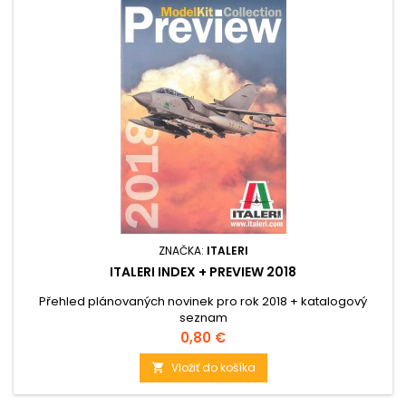
ZNAČKA:
ITALERI
ITALERI INDEX + PREVIEW 2018
Přehled plánovaných novinek pro rok 2018 + katalogový
seznam
Cena
0,80 €
Vložiť do košíka
