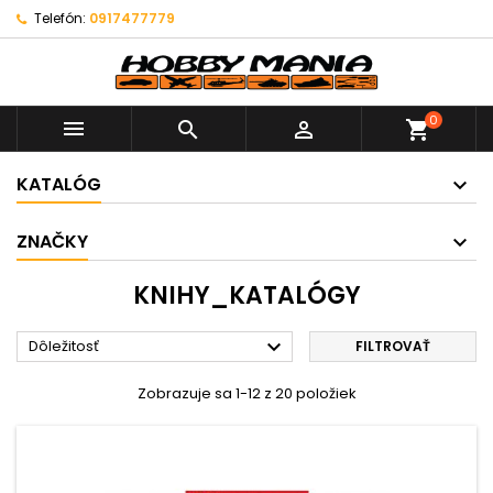
Telefón:
0917477779
0



shopping_cart
KATALÓG
ZNAČKY
KNIHY_KATALÓGY

Dôležitosť
FILTROVAŤ
Zobrazuje sa 1-12 z 20 položiek