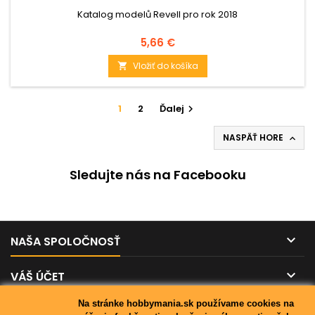
Katalog modelů Revell pro rok 2018
Cena
5,66 €
Vložiť do košíka

1
2
Ďalej

NASPÄŤ HORE

Sledujte nás na Facebooku

NAŠA SPOLOČNOSŤ

VÁŠ ÚČET
Na stránke hobbymania.sk používame cookies na

KONTAKT