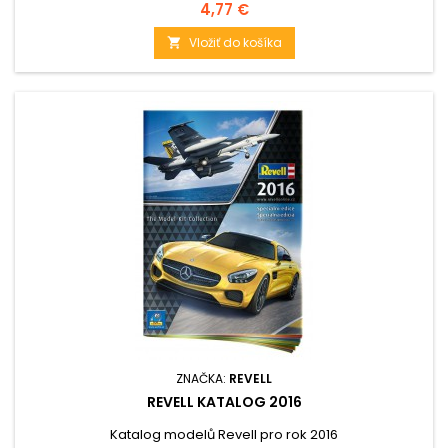
Cena
4,77 €
Vložiť do košíka

ZNAČKA:
REVELL
REVELL KATALOG 2016
Katalog modelů Revell pro rok 2016