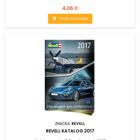
Cena
4,06 €
Vložiť do košíka

ZNAČKA:
REVELL
REVELL KATALOG 2017