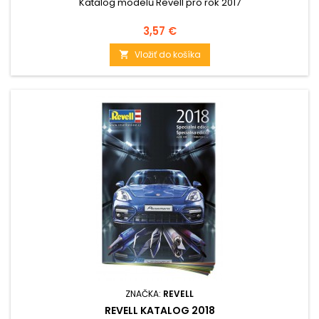
Katalog modelů Revell pro rok 2017
Cena
3,57 €
Vložiť do košíka

ZNAČKA:
REVELL
REVELL KATALOG 2018