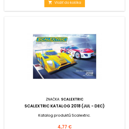
Vložiť do košíka

ZNAČKA:
SCALEXTRIC
SCALEXTRIC KATALOG 2018 (JUL - DEC)
Katalog produktů Scalextric.
Cena
4,77 €