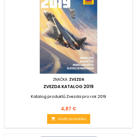
ZNAČKA:
ZVEZDA
ZVEZDA KATALOG 2019
Katalog produktů Zvezda pro rok 2019
Cena
4,87 €
Vložiť do košíka
