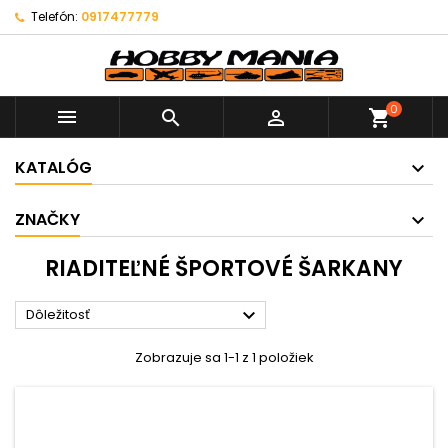
Telefón:
0917477779
0



shopping_cart
KATALÓG
ZNAČKY
RIADITEĽNÉ ŠPORTOVÉ ŠARKANY

Dôležitosť
Zobrazuje sa 1-1 z 1 položiek