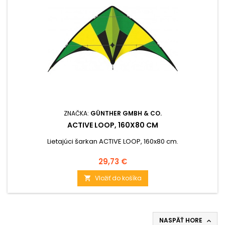
ZNAČKA:
GÜNTHER GMBH & CO.
ACTIVE LOOP, 160X80 CM
Lietajúci šarkan ACTIVE LOOP, 160x80 cm.
Cena
29,73 €
Vložiť do košíka

NASPÄŤ HORE
