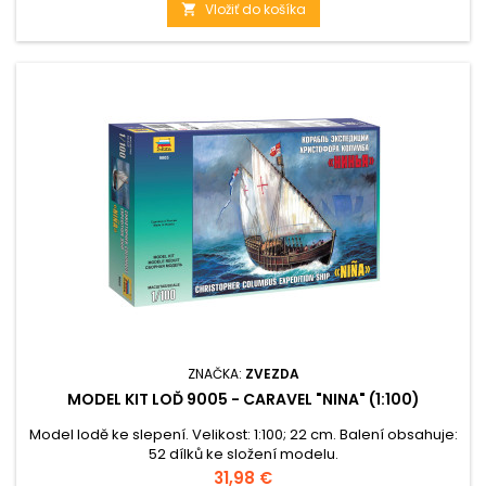
Vložiť do košíka

ZNAČKA:
ZVEZDA
MODEL KIT LOĎ 9005 - CARAVEL "NINA" (1:100)
Model lodě ke slepení. Velikost: 1:100; 22 cm. Balení obsahuje:
52 dílků ke složení modelu.
Cena
31,98 €