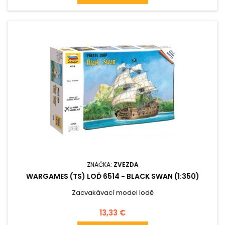
ZNAČKA:
ZVEZDA
WARGAMES (TS) LOĎ 6514 - BLACK SWAN (1:350)
Zacvakávací model lodě
Cena
13,33 €