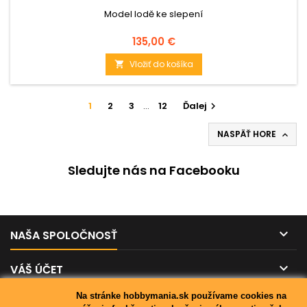
Model lodě ke slepení
Cena
135,00 €
Vložiť do košíka

1
2
3
…
12
Ďalej

NASPÄŤ HORE

Sledujte nás na Facebooku

NAŠA SPOLOČNOSŤ

VÁŠ ÚČET
Na stránke hobbymania.sk používame cookies na

KONTAKT