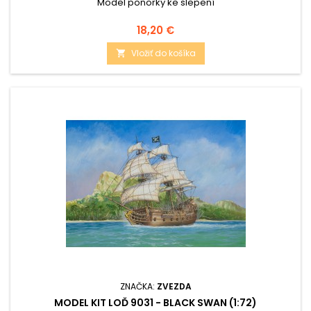
Model ponorky ke slepení
Cena
18,20 €
Vložiť do košíka

ZNAČKA:
ZVEZDA
MODEL KIT LOĎ 9031 - BLACK SWAN (1:72)