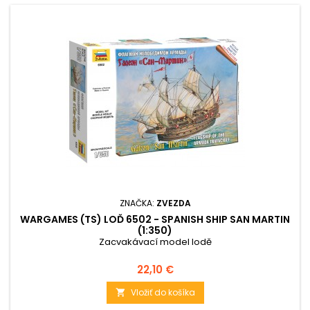
ZNAČKA:
ZVEZDA
WARGAMES (TS) LOĎ 6502 - SPANISH SHIP SAN MARTIN
(1:350)
Zacvakávací model lodě
Cena
22,10 €
Vložiť do košíka
