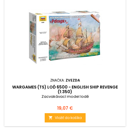
ZNAČKA:
ZVEZDA
WARGAMES (TS) LOĎ 6500 - ENGLISH SHIP REVENGE
(1:350)
Zacvakávací model lodě
Cena
19,07 €
Vložiť do košíka
