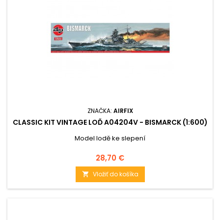
ZNAČKA:
AIRFIX
CLASSIC KIT VINTAGE LOĎ A04204V - BISMARCK (1:600)
Model lodě ke slepení
Cena
28,70 €
Vložiť do košíka
