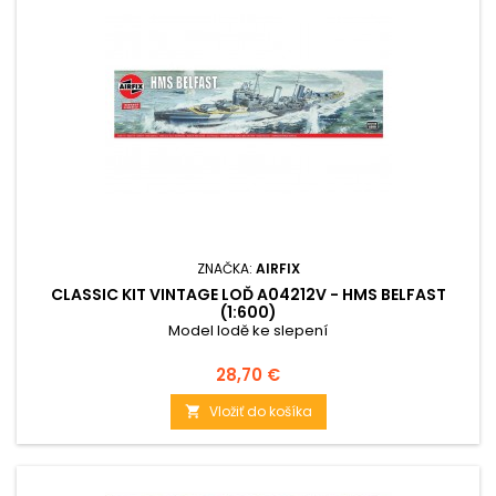
ZNAČKA:
AIRFIX
CLASSIC KIT VINTAGE LOĎ A04212V - HMS BELFAST
(1:600)
Model lodě ke slepení
Cena
28,70 €
Vložiť do košíka
