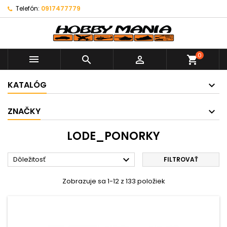
Telefón:
0917477779
0



shopping_cart
KATALÓG
ZNAČKY
LODE_PONORKY

Dôležitosť
FILTROVAŤ
Zobrazuje sa 1-12 z 133 položiek