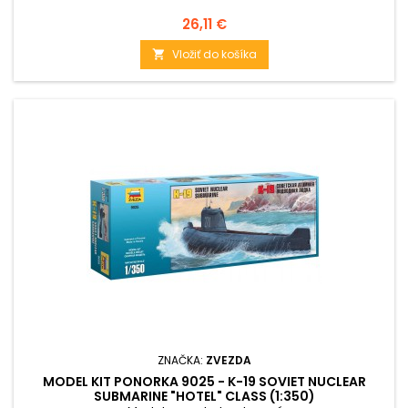
Cena
26,11 €
Vložiť do košíka

ZNAČKA:
ZVEZDA
MODEL KIT PONORKA 9025 - K-19 SOVIET NUCLEAR
SUBMARINE "HOTEL" CLASS (1:350)