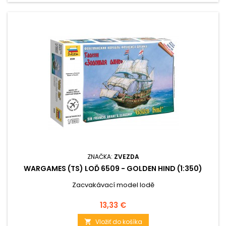
ZNAČKA:
ZVEZDA
WARGAMES (TS) LOĎ 6509 - GOLDEN HIND (1:350)
Zacvakávací model lodě
Cena
13,33 €
Vložiť do košíka
