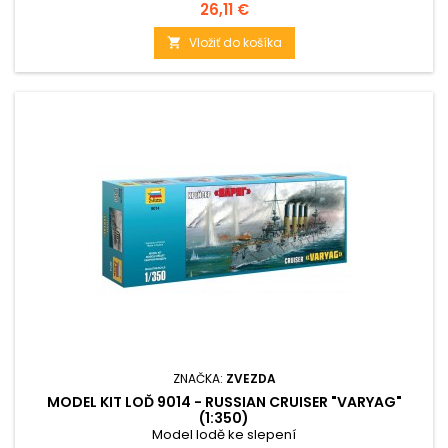
Cena
26,11 €
Vložiť do košíka

ZNAČKA:
ZVEZDA
MODEL KIT LOĎ 9014 - RUSSIAN CRUISER "VARYAG"
(1:350)
Model lodě ke slepení