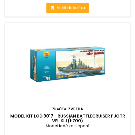
Vložiť do košíka

ZNAČKA:
ZVEZDA
MODEL KIT LOĎ 9017 - RUSSIAN BATTLECRUISER PJOTR
VELIKIJ (1:700)
Model lodě ke slepení