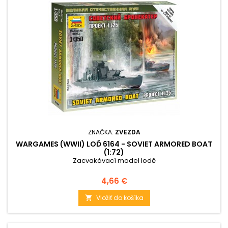
ZNAČKA:
ZVEZDA
WARGAMES (WWII) LOĎ 6164 - SOVIET ARMORED BOAT
(1:72)
Zacvakávací model lodě
Cena
4,66 €
Vložiť do košíka
