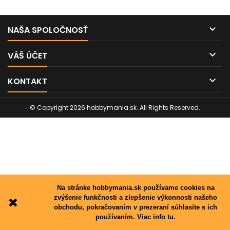

NAŠA SPOLOČNOSŤ

VÁŠ ÚČET

KONTAKT
© Copyright 2026 hobbymania.sk. All Rights Reserved.
Na stránke hobbymania.sk používame cookies na
zvýšenie funkčnosti a zlepšenie výkonnosti našeho
obchodu, pokračovaním v prezeraní súhlasíte s ich
používaním.
Viac info tu.