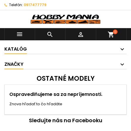
Telefón:
0917477779
0



shopping_cart
KATALÓG
ZNAČKY
OSTATNÉ MODELY
Ospravedlňujeme sa za nepríjemnosti.
Znova hľadať to čo hľadáte
Sledujte nás na Facebooku