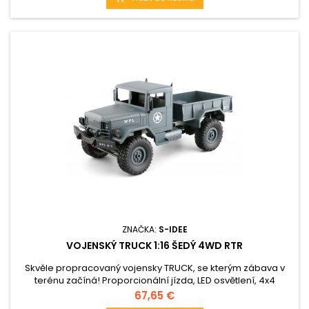
ZNAČKA:
S-IDEE
VOJENSKÝ TRUCK 1:16 ŠEDÝ 4WD RTR
Skvěle propracovaný vojensky TRUCK, se kterým zábava v
terénu začíná! Proporcionální jízda, LED osvětlení, 4x4
Cena
67,65 €