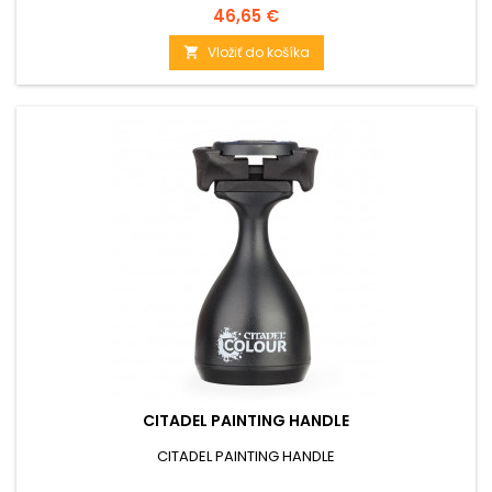
Cena
46,65 €
Vložiť do košíka

CITADEL PAINTING HANDLE
CITADEL PAINTING HANDLE