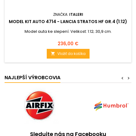
ZNAČKA:
ITALERI
MODEL KIT AUTO 4714 - LANCIA STRATOS HF GR.4 (1:12)
Model auta ke slepení. Velikost: 1:12; 30,9 cm.
Cena
236,00 €
Vložiť do košíka

NAJLEPŠÍ VÝROBCOVIA
<
>
Sledujte nás na Facebooku