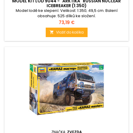
MODEL KIT LOĎ 9044 - "ARKTIKA" RUSSIAN NUCLEAR
ICEBREAKER (1:350)
Model lodě ke slepení. Velikost: 1:350; 49,5 cm. Balení
obsahuje: 525 dílků ke složení.
Cena
73,19 €
Vložiť do košíka

ZNAČKA:
ZVEZDA