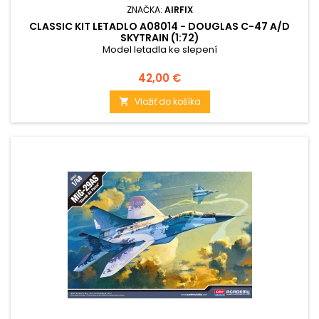
ZNAČKA:
AIRFIX
CLASSIC KIT LETADLO A08014 - DOUGLAS C-47 A/D
SKYTRAIN (1:72)
Model letadla ke slepení
Cena
42,00 €
Vložiť do košíka
