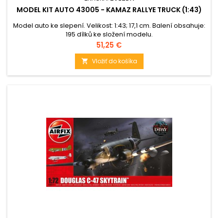
MODEL KIT AUTO 43005 - KAMAZ RALLYE TRUCK (1:43)
Model auto ke slepení. Velikost: 1:43; 17,1 cm. Balení obsahuje:
195 dílků ke složení modelu.
Cena
51,25 €
Vložiť do košíka
