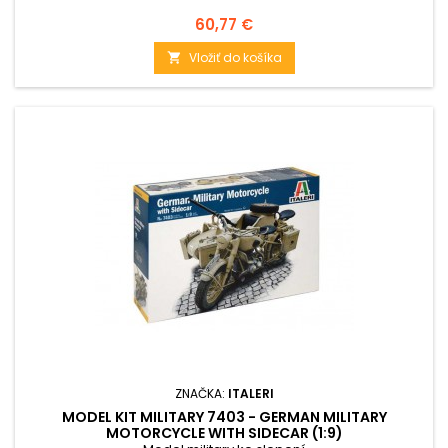
Cena
60,77 €
Vložiť do košíka

ZNAČKA:
ITALERI
MODEL KIT MILITARY 7403 - GERMAN MILITARY
MOTORCYCLE WITH SIDECAR (1:9)