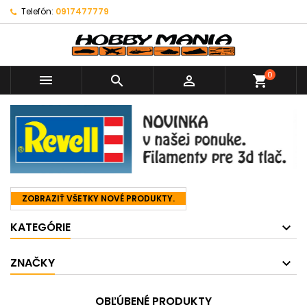
Telefón:
0917477779
0



shopping_cart
ZOBRAZIŤ VŠETKY NOVÉ PRODUKTY.
KATEGÓRIE
ZNAČKY
OBĽÚBENÉ PRODUKTY