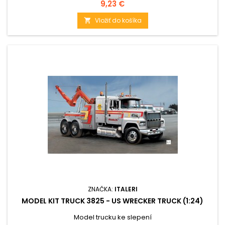
Cena
9,23 €
Vložiť do košíka

ZNAČKA:
ITALERI
MODEL KIT TRUCK 3825 - US WRECKER TRUCK (1:24)
Model trucku ke slepení