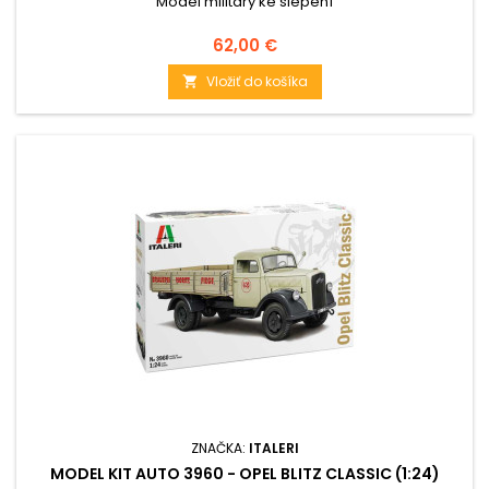
Model military ke slepení
Cena
62,00 €
Vložiť do košíka

ZNAČKA:
ITALERI
MODEL KIT AUTO 3960 - OPEL BLITZ CLASSIC (1:24)