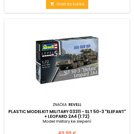
Vložiť do košíka

ZNAČKA:
REVELL
PLASTIC MODELKIT MILITARY 03311 - SLT 50-3 "ELEFANT"
+ LEOPARD 2A4 (1:72)
Model military ke slepení
Cena
40,00 €