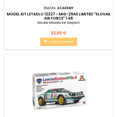
ZNAČKA:
ACADEMY
MODEL KIT LETADLO 12227 - MIG-29AS LIMITED "SLOVAK
AIR FORCE" 1:48
Model letadla ke slepení
Cena
33,00 €
Vložiť do košíka
