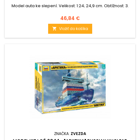
Model auta ke slepení. Velikost: 1:24; 24,9 cm. Obtížnost: 3.
Cena
46,84 €
Vložiť do košíka

ZNAČKA:
ZVEZDA