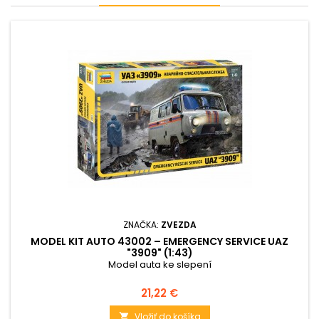
ZNAČKA:
ZVEZDA
MODEL KIT AUTO 43002 – EMERGENCY SERVICE UAZ
"3909" (1:43)
Model auta ke slepení
Cena
21,22 €
Vložiť do košíka
