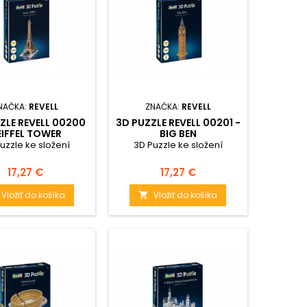
NAČKA:
REVELL
ZNAČKA:
REVELL
ZLE REVELL 00200
3D PUZZLE REVELL 00201 -
EIFFEL TOWER
BIG BEN
uzzle ke složení
3D Puzzle ke složení
Cena
Cena
17,27 €
17,27 €
Vložiť do košíka
Vložiť do košíka
