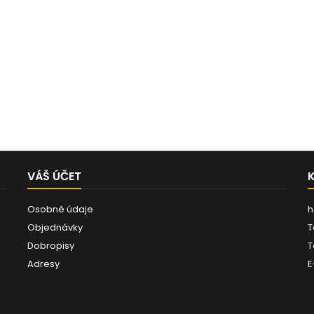
VÁŠ ÚČET
Osobné údaje
h
Objednávky
T
Dobropisy
T
Adresy
E