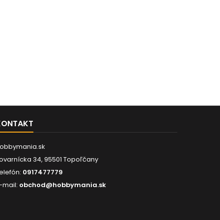
KONTAKT
obbymania.sk
ovarnícka 34, 95501 Topoľčany
elefón:
0917477779
-mail:
obchod@hobbymania.sk