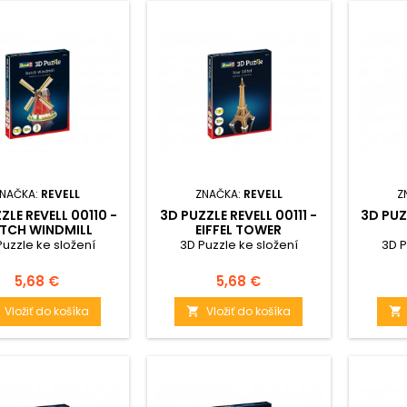
NAČKA:
REVELL
ZNAČKA:
REVELL
Z
ZLE REVELL 00110 -
3D PUZZLE REVELL 00111 -
3D PUZ
TCH WINDMILL
EIFFEL TOWER
Puzzle ke složení
3D Puzzle ke složení
3D P
Cena
Cena
5,68 €
5,68 €
Vložiť do košíka
Vložiť do košíka

