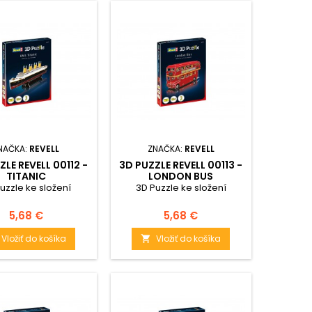
NAČKA:
REVELL
ZNAČKA:
REVELL
ZLE REVELL 00112 -
3D PUZZLE REVELL 00113 -
TITANIC
LONDON BUS
uzzle ke složení
3D Puzzle ke složení
Cena
Cena
5,68 €
5,68 €
Vložiť do košíka
Vložiť do košíka
