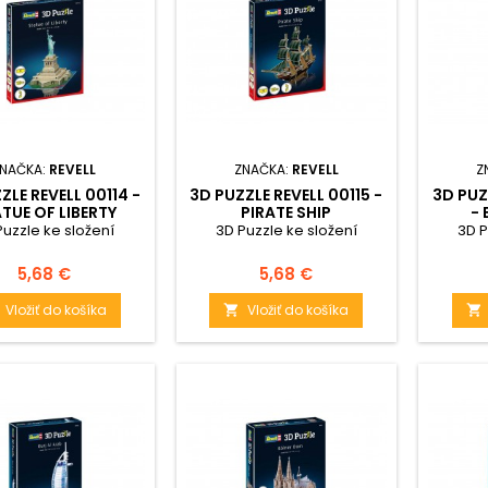
NAČKA:
REVELL
ZNAČKA:
REVELL
Z
ZLE REVELL 00114 -
3D PUZZLE REVELL 00115 -
3D PUZ
TUE OF LIBERTY
PIRATE SHIP
- 
Puzzle ke složení
3D Puzzle ke složení
3D P
Cena
Cena
5,68 €
5,68 €
Vložiť do košíka
Vložiť do košíka

