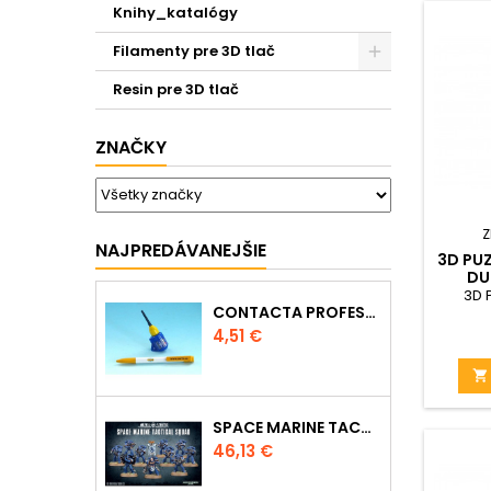
Knihy_katalógy
Filamenty pre 3D tlač
Resin pre 3D tlač
ZNAČKY
Z
NAJPREDÁVANEJŠIE
3D PUZ
DU
3D 
CONTACTA PROFESSIONAL MINI 39608 - 12,5G
Cena
4,51 €

SPACE MARINE TACTICAL SQUAD
Cena
46,13 €