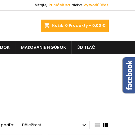
Vitajte,
Prihlásiť sa
alebo
Vytvoriť účet
shopping_cart
Košík:
0
Produkty - 0,00 €
ADOK
MAĽOVANIE FIGÚROK
3D TLAČ



 podľa:
Dôležitosť