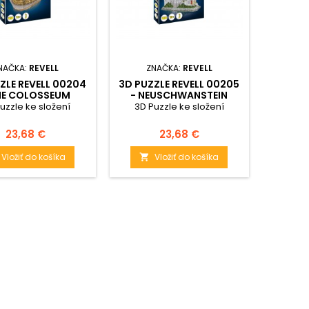
NAČKA:
REVELL
ZNAČKA:
REVELL
ZLE REVELL 00204
3D PUZZLE REVELL 00205
HE COLOSSEUM
- NEUSCHWANSTEIN
CASTLE
uzzle ke složení
3D Puzzle ke složení
Cena
Cena
23,68 €
23,68 €
Vložiť do košíka
Vložiť do košíka
