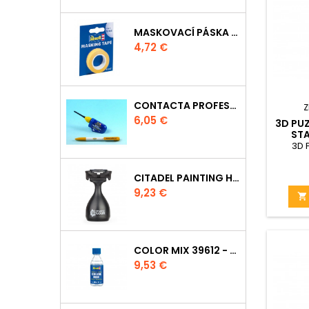
MASKOVACÍ PÁSKA 39695 - 10MM
Cena
4,72 €
CONTACTA PROFESSIONAL 39604 - 25G
Z
Cena
6,05 €
3D PUZ
STA
3D 
CITADEL PAINTING HANDLE
Cena
9,23 €

COLOR MIX 39612 - ŘEDIDLO 100ML
Cena
9,53 €