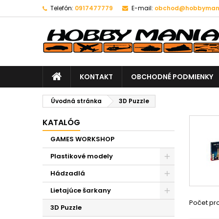
Telefón:
0917477779
E-mail:
obchod@hobbymani
KONTAKT
OBCHODNÉ PODMIENKY
Úvodná stránka
3D Puzzle
KATALÓG
GAMES WORKSHOP
Plastikové modely
Hádzadlá
Lietajúce šarkany
Počet pr
3D Puzzle