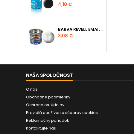
Cena
4,10 €
BARVA REVELL EMAILOVÁ - 32102: MATNÁ ČIRÁ (CLEAR MAT)
Cena
3,08 €
NAŠA SPOLOČNOSŤ
O nás
Obchodné podmienky
Ochrana os. údajov
Pravidlá používania súborov cookies
Reklamačný poriadok
Kontaktujte nás