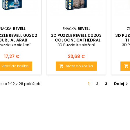
NAČKA:
REVELL
ZNAČKA:
REVELL
Z
ZZLE REVELL 00202
3D PUZZLE REVELL 00203
3D PUZ
 BURJ AL ARAB
- COLOGNE CATHEDRAL
- T
Puzzle ke složení
3D Puzzle ke složení
3D P
Cena
Cena
17,27 €
23,68 €
Vložiť do košíka
Vložiť do košíka


 sa 1-12 z 28 položiek
1
2
3
Ďalej
