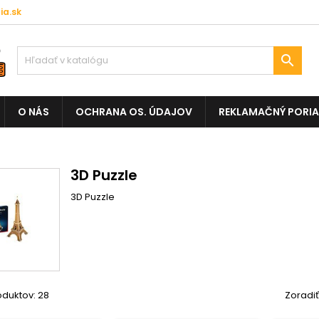
a.sk

O NÁS
OCHRANA OS. ÚDAJOV
REKLAMAČNÝ PORI
3D Puzzle
3D Puzzle
oduktov: 28
Zoradiť