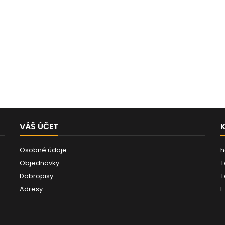
VÁŠ ÚČET
Osobné údaje
h
Objednávky
T
Dobropisy
T
Adresy
E