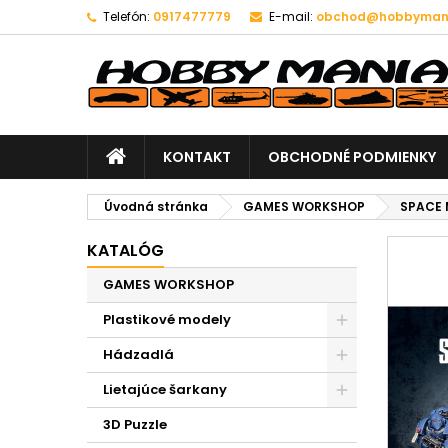
Telefón:
0917477779
E-mail:
obchod@hobbymani
KONTAKT
OBCHODNÉ PODMIENKY
Úvodná stránka
GAMES WORKSHOP
SPACE 
KATALÓG
GAMES WORKSHOP
Plastikové modely
Hádzadlá
Lietajúce šarkany
3D Puzzle