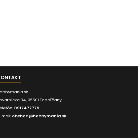
KONTAKT
obbymania.sk
ovarnícka 34, 95501 Topoľčany
elefón:
0917477779
-mail:
obchod@hobbymania.sk