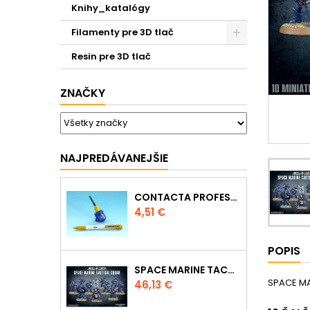
Knihy_katalógy
Filamenty pre 3D tlač
Resin pre 3D tlač
ZNAČKY
NAJPREDÁVANEJŠIE
CONTACTA PROFESSIONAL MINI 39608 - 12,5G
Cena
4,51 €
POPIS
SPACE MARINE TACTICAL SQUAD
SPACE MA
Cena
46,13 €