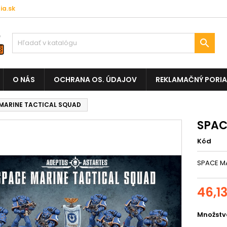
a.sk

O NÁS
OCHRANA OS. ÚDAJOV
REKLAMAČNÝ PORI
MARINE TACTICAL SQUAD
SPAC
Kód
SPACE M
46,1
Množstv