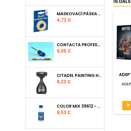
16 ĎAL
MASKOVACÍ PÁSKA 39695 - 10MM
Cena
4,72 €
CONTACTA PROFESSIONAL 39604 - 25G
Cena
6,05 €
ADEP
CITADEL PAINTING HANDLE
Cena
9,23 €
ADEP
COLOR MIX 39612 - ŘEDIDLO 100ML

Cena
9,53 €