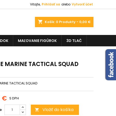
Vitajte,
Prihlásiť sa
alebo
Vytvoriť účet
shopping_cart
Košík:
0
Produkty - 0,00 €
ADOK
MAĽOVANIE FIGÚROK
3D TLAČ
E MARINE TACTICAL SQUAD
ARINE TACTICAL SQUAD
3 €
S DPH
Vložiť do košíka
o
