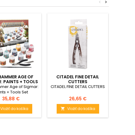
<
>
AMMER AGE OF
CITADEL FINE DETAIL
TECHN
: PAINTS + TOOLS
CUTTERS
M
SET
er Age of Sigmar:
CITADEL FINE DETAIL CUTTERS
TECHNIC
nts + Tools Set
Cena
Cena
35,88 €
26,65 €
Vložiť do košíka
Vložiť do košíka

