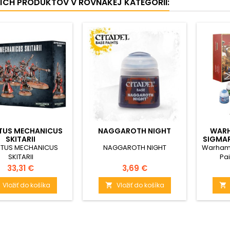
ŠÍCH PRODUKTOV V ROVNAKEJ KATEGÓRII:
TUS MECHANICUS
NAGGAROTH NIGHT
WARH
SKITARII
SIGMAR
TUS MECHANICUS
NAGGAROTH NIGHT
Warhamm
SKITARII
Pai
Cena
Cena
33,31 €
3,69 €
Vložiť do košíka
Vložiť do košíka

