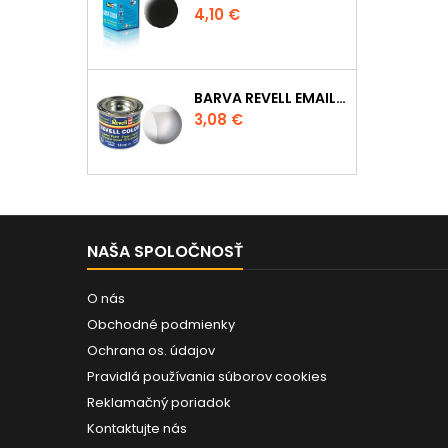
Cena
4,10 €
BARVA REVELL EMAILOVÁ - 32102: MATNÁ ČIRÁ (CLEAR MAT)
Cena
3,08 €
NAŠA SPOLOČNOSŤ
O nás
Obchodné podmienky
Ochrana os. údajov
Pravidlá používania súborov cookies
Reklamačný poriadok
Kontaktujte nás