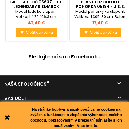
GIFT-SET LOĎ 05637 - THE
PLASTIC MODELKIT
LEGENDARY BISMARCK
PONORKA 05184 - U.S.S.
(1:700 + 1:1200)
NAUTILUS (1:305)
Model lodě ke slepení.
Model ponorky ke slepení.
Velikost: 1:72; 106,3 cm.
Velikost: 1:305; 30 cm. Balení
obsahuje: 30 dílků ke slepení.
Cena
Cena
42,40 €
17,40 €
Vložiť do košíka
Vložiť do košíka


Sledujte nás na Facebooku

NAŠA SPOLOČNOSŤ

VÁŠ ÚČET
Na stránke hobbymania.sk používame cookies na

KONTAKT
zvýšenie funkčnosti a zlepšenie výkonnosti našeho
obchodu, pokračovaním v prezeraní súhlasíte s ich
používaním.
Viac info tu.
© Copyright 2026 hobbymania.sk. All Rights Reserved.