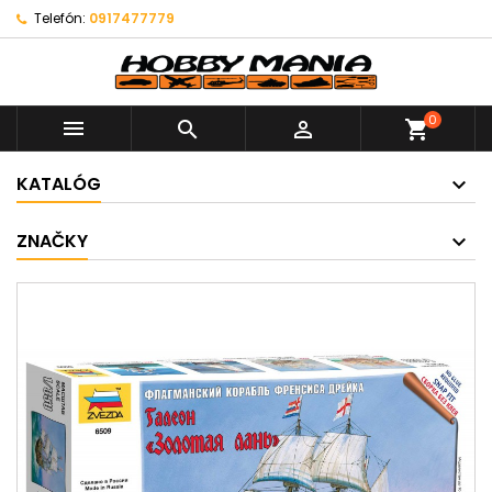
Telefón:
0917477779
0



shopping_cart
KATALÓG
ZNAČKY