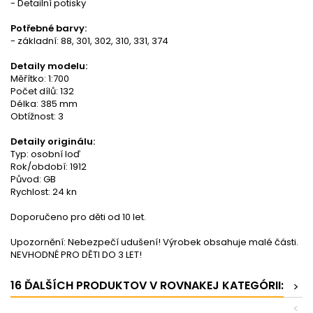
- Detailní potisky
Potřebné barvy:
- základní: 88, 301, 302, 310, 331, 374
Detaily modelu:
Měřítko: 1:700
Počet dílů: 132
Délka: 385 mm
Obtížnost: 3
Detaily originálu:
Typ: osobní loď
Rok/období: 1912
Původ: GB
Rychlost: 24 kn
Doporučeno pro děti od 10 let.
Upozornění: Nebezpečí udušení! Výrobek obsahuje malé části.
NEVHODNÉ PRO DĚTI DO 3 LET!
16 ĎALŠÍCH PRODUKTOV V ROVNAKEJ KATEGÓRII:
>
<