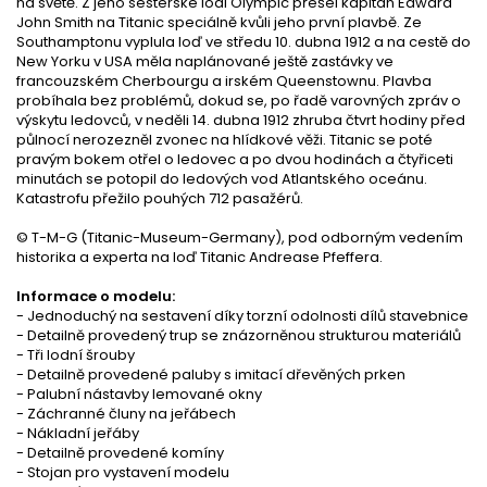
na světě. Z jeho sesterské lodi Olympic přešel kapitán Edward
John Smith na Titanic speciálně kvůli jeho první plavbě. Ze
Southamptonu vyplula loď ve středu 10. dubna 1912 a na cestě do
New Yorku v USA měla naplánované ještě zastávky ve
francouzském Cherbourgu a irském Queenstownu. Plavba
probíhala bez problémů, dokud se, po řadě varovných zpráv o
výskytu ledovců, v neděli 14. dubna 1912 zhruba čtvrt hodiny před
půlnocí nerozezněl zvonec na hlídkové věži. Titanic se poté
pravým bokem otřel o ledovec a po dvou hodinách a čtyřiceti
minutách se potopil do ledových vod Atlantského oceánu.
Katastrofu přežilo pouhých 712 pasažérů.
© T-M-G (Titanic-Museum-Germany), pod odborným vedením
historika a experta na loď Titanic Andrease Pfeffera.
Informace o modelu:
- Jednoduchý na sestavení díky torzní odolnosti dílů stavebnice
- Detailně provedený trup se znázorněnou strukturou materiálů
- Tři lodní šrouby
- Detailně provedené paluby s imitací dřevěných prken
- Palubní nástavby lemované okny
- Záchranné čluny na jeřábech
- Nákladní jeřáby
- Detailně provedené komíny
- Stojan pro vystavení modelu