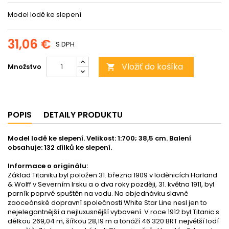
Model lodě ke slepení
31,06 €
S DPH
Vložiť do košíka
Množstvo

POPIS
DETAILY PRODUKTU
Model lodě ke slepení. Velikost: 1:700; 38,5 cm. Balení
obsahuje: 132 dílků ke slepení.
Informace o originálu:
Základ Titaniku byl položen 31. března 1909 v loděnicích Harland
& Wolff v Severním Irsku a o dva roky později, 31. května 1911, byl
parník poprvé spuštěn na vodu. Na objednávku slavné
zaoceánské dopravní společnosti White Star Line nesl jen to
nejelegantnější a nejluxusnější vybavení. V roce 1912 byl Titanic s
délkou 269,04 m, šířkou 28,19 m a tonáží 46 320 BRT největší lodí