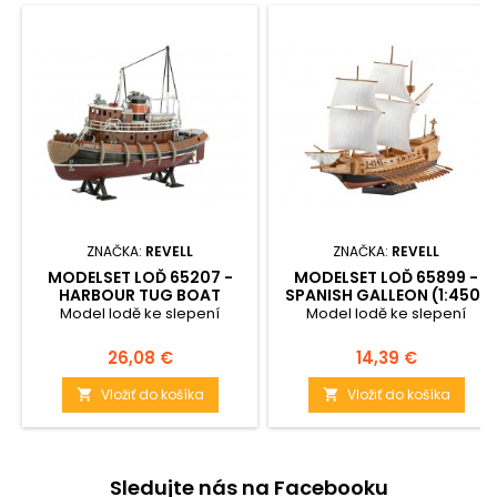
ZNAČKA:
REVELL
ZNAČKA:
REVELL
MODELSET LOĎ 65207 -
MODELSET LOĎ 65899 -
HARBOUR TUG BOAT
SPANISH GALLEON (1:450)
(1:108)
Model lodě ke slepení
Model lodě ke slepení
Cena
Cena
26,08 €
14,39 €
Vložiť do košíka
Vložiť do košíka


Sledujte nás na Facebooku