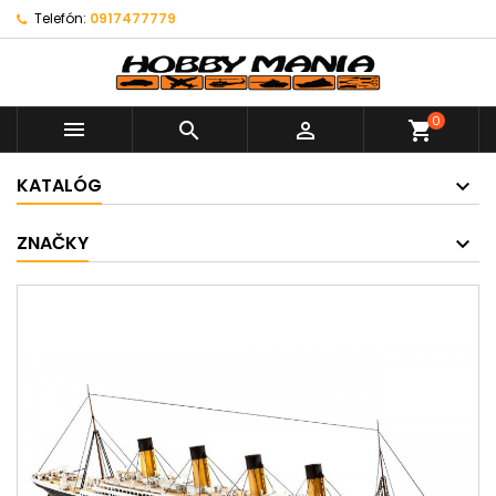
Telefón:
0917477779
0



shopping_cart
KATALÓG
ZNAČKY