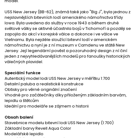
model.
USS New Jersey (BB-62), známá také jako "Big J", byla jednou z
nejslavnějších bitevních lodí amerického námořnictva třídy
Iowa. Byla uvedena do služby v roce 1943 a během druhé
světové války se aktivně účastnila bojů v Tichomoří a později se
zapojila do akcí v korejské válce a dokonce i ve válce ve
Vietnamu. Byla nejdéle sloužící bitevní lodí v americkém
námořnictvu a nyní je z ní muzeum v Camdenu ve státě New
Jersey. Její legendární pověst a pozoruhodný design z ní činí
jeden z nejvyhledávanějších modelů pro fanoušky historických
válečných plavidel.
Speciální funkce
Autentický model lodi USS New Jersey v měřítku 1:700
Detailní paluba a realistické konstrukce
Obtisky pro věrné originální značení
Vhodné pro začátečníky díky přiloženým základním barvám,
lepidlu a štětcům
Ideální pro modeláře se zájmem o historii
Obsah balení
Stavebnice modelu bitevní lodi USS New Jersey (1:700)
Základní barvy Revell Aqua Color
Modelářské lepidlo