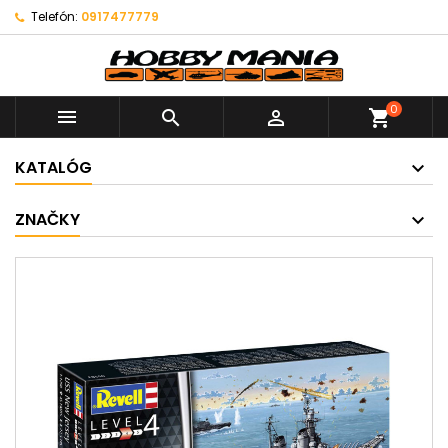
Telefón:
0917477779
0



shopping_cart
KATALÓG
ZNAČKY