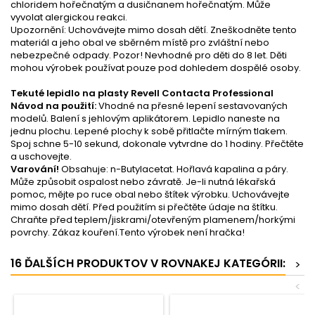
chloridem hořečnatým a dusičnanem hořečnatým. Může
vyvolat alergickou reakci.
Upozornění: Uchovávejte mimo dosah dětí. Zneškodněte tento
materiál a jeho obal ve sběrném místě pro zvláštní nebo
nebezpečné odpady. Pozor! Nevhodné pro děti do 8 let. Děti
mohou výrobek používat pouze pod dohledem dospělé osoby.
Tekuté lepidlo na plasty Revell Contacta Professional
Návod na použití:
Vhodné na přesné lepení sestavovaných
modelů. Balení s jehlovým aplikátorem. Lepidlo naneste na
jednu plochu. Lepené plochy k sobě přitlačte mírným tlakem.
Spoj schne 5-10 sekund, dokonale vytvrdne do 1 hodiny. Přečtěte
a uschovejte.
Varování!
Obsahuje: n-Butylacetat. Hořlavá kapalina a páry.
Může způsobit ospalost nebo závratě. Je-li nutná lékařská
pomoc, mějte po ruce obal nebo štítek výrobku. Uchovávejte
mimo dosah dětí. Před použitím si přečtěte údaje na štítku.
Chraňte před teplem/jiskrami/otevřeným plamenem/horkými
povrchy. Zákaz kouření.Tento výrobek není hračka!
16 ĎALŠÍCH PRODUKTOV V ROVNAKEJ KATEGÓRII:
>
<