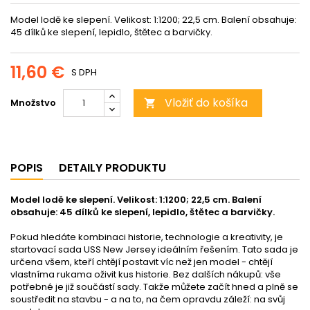
Model lodě ke slepení. Velikost: 1:1200; 22,5 cm. Balení obsahuje:
45 dílků ke slepení, lepidlo, štětec a barvičky.
11,60 €
S DPH
Vložiť do košíka
Množstvo

POPIS
DETAILY PRODUKTU
Model lodě ke slepení. Velikost: 1:1200; 22,5 cm. Balení
obsahuje: 45 dílků ke slepení, lepidlo, štětec a barvičky.
Pokud hledáte kombinaci historie, technologie a kreativity, je
startovací sada USS New Jersey ideálním řešením. Tato sada je
určena všem, kteří chtějí postavit víc než jen model - chtějí
vlastníma rukama oživit kus historie. Bez dalších nákupů: vše
potřebné je již součástí sady. Takže můžete začít hned a plně se
soustředit na stavbu - a na to, na čem opravdu záleží: na svůj