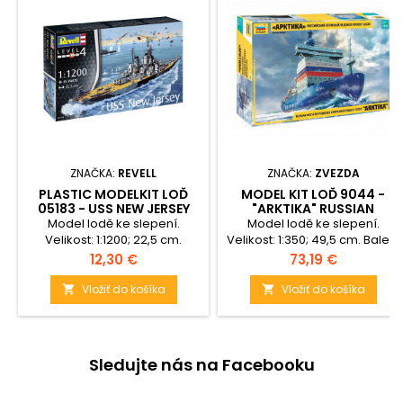
ZNAČKA:
REVELL
ZNAČKA:
ZVEZDA
PLASTIC MODELKIT LOĎ
MODEL KIT LOĎ 9044 -
05183 - USS NEW JERSEY
"ARKTIKA" RUSSIAN
(1:1200)
NUCLEAR ICEBREAKER
Model lodě ke slepení.
Model lodě ke slepení.
(1:350)
Velikost: 1:1200; 22,5 cm.
Velikost: 1:350; 49,5 cm. Balení
Balení obsahuje: 45 dílků ke
obsahuje: 525 dílků ke
Cena
Cena
12,30 €
73,19 €
slepení.
složení.
Vložiť do košíka
Vložiť do košíka


Sledujte nás na Facebooku