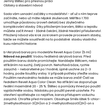
Jemný štětec pro přesnou práci
Obtisky a stavební návod
Sada vám usnadní začátky v modelářství - ať už s ním teprve
začínáte, nebo už máte nějaké zkušenosti. Měřítko 1:700
umožňuje působivou úroveň detailů bez zbytečného
komplikování stavby. Díky přiloženým barvám, štětci a lepidlu
můžete začít ihned - žádné čekání, žádné hledání příslušenství.
Přiložený návod vás krok za krokem provede procesem stavby,
takže se můžete soustředit na to podstatné: stavbu vlastního
kusu námořní historie.
b>Akrylová barva pro modeláře Revell Aqua Color (5 ml)
Návod na použití:
Vodou ředitelná akrylová barva. Před
použitím barvu dobře promíchejte. Nanášejte štětcem, nebo
stříkáním na suchý, čistý povrch. Nehořlavá báze, rychle
zasychá – nebarvitelné po 1 hodině, úplně uschne za 2–3
hodiny, podle tloušťky vrstvy. V případě potřeby zřeďte vodou.
Použitím nevhodného ředidla se může barva zničit! Čistí se
ředidlem Revell Aqua Color Clean. Na stříkání se doporučuje
ředění maximálně 20 - 25 %. Štětec a pomůcky ihned po použití
vypláchněte vodou. Nádobku po použití pevně uzavřete. Po
otevření spotřebujte co nejdříve, barva přístupem vzduchu
zasychá. Chraňte před mrazem. Obsahuje Směs látek 5-chlor-
2methylisothiazol-3(2H)on a 2-methylizothiazol3(2H)-on s