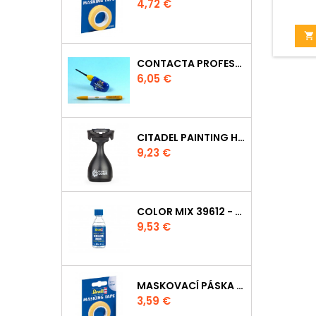
Cena
4,72 €
Balení 
slepen

CONTACTA PROFESSIONAL 39604 - 25G
Cena
6,05 €
CITADEL PAINTING HANDLE
Cena
9,23 €
COLOR MIX 39612 - ŘEDIDLO 100ML
Cena
9,53 €
MASKOVACÍ PÁSKA 39694 - 6MM
Cena
3,59 €