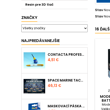
Resin pre 3D tlač
Stav
Nov
Stav
Nov
ZNAČKY
16 ĎAL
NAJPREDÁVANEJŠIE
CONTACTA PROFESSIONAL MINI 39608 - 12,5G
Cena
4,51 €
SPACE MARINE TACTICAL SQUAD
Cena
46,13 €
Z
MODEL
BATT
J
Model
MASKOVACÍ PÁSKA 39695 - 10MM
Veliko