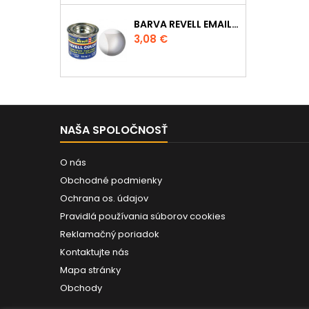
BARVA REVELL EMAILOVÁ - 32102: MATNÁ ČIRÁ (CLEAR MAT)
Cena
3,08 €
NAŠA SPOLOČNOSŤ
O nás
Obchodné podmienky
Ochrana os. údajov
Pravidlá používania súborov cookies
Reklamačný poriadok
Kontaktujte nás
Mapa stránky
Obchody