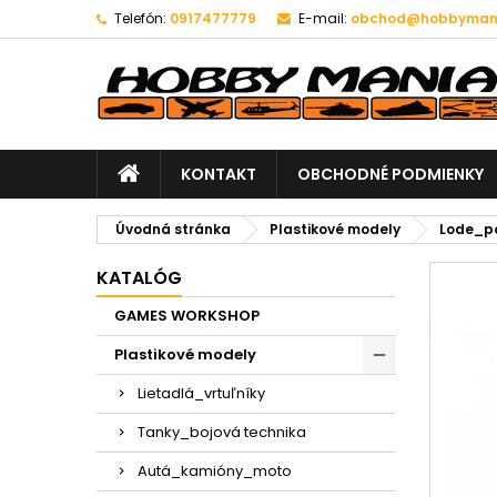
Telefón:
0917477779
E-mail:
obchod@hobbymani
KONTAKT
OBCHODNÉ PODMIENKY
Úvodná stránka
Plastikové modely
Lode_p
KATALÓG
GAMES WORKSHOP
Plastikové modely
Lietadlá_vrtuľníky
Tanky_bojová technika
Autá_kamióny_moto