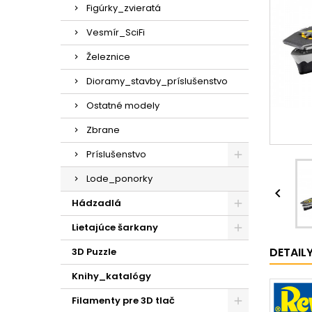
Figúrky_zvieratá
Vesmír_SciFi
Železnice
Dioramy_stavby_príslušenstvo
Ostatné modely
Zbrane
Príslušenstvo
Lode_ponorky

Hádzadlá
Lietajúce šarkany
DETAIL
3D Puzzle
Knihy_katalógy
Filamenty pre 3D tlač