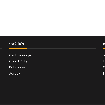
VÁŠ ÚČET
Osobné údaje
h
Objednávky
T
Dobropisy
T
Adresy
E