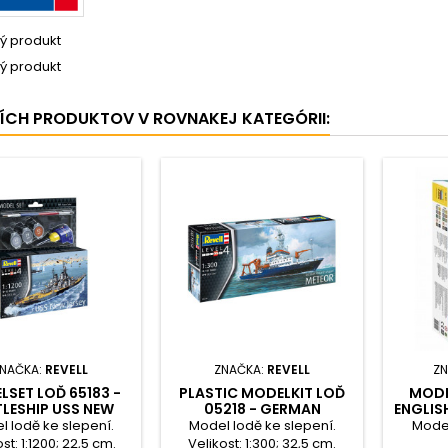
ý produkt
ý produkt
ŠÍCH PRODUKTOV V ROVNAKEJ KATEGÓRII:
NAČKA:
REVELL
ZNAČKA:
REVELL
ZN
SET LOĎ 65183 -
PLASTIC MODELKIT LOĎ
MODEL
LESHIP USS NEW
05218 - GERMAN
ENGLIS
ERSEY (1:1200)
RESEARCH VESSEL METEOR
 lodě ke slepení.
Model lodě ke slepení.
Model
(1:300)
st: 1:1200; 22,5 cm.
Velikost: 1:300; 32,5 cm.