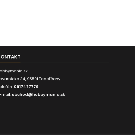
KONTAKT
obbymania.sk
ovarnícka 34, 95501 Topoľčany
elefón:
0917477779
-mail:
obchod@hobbymania.sk