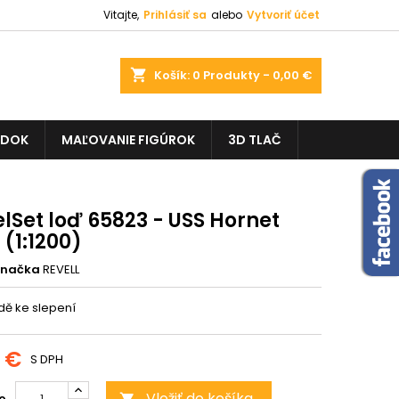
Vitajte,
Prihlásiť sa
alebo
Vytvoriť účet
shopping_cart
Košík:
0
Produkty - 0,00 €
ADOK
MAĽOVANIE FIGÚROK
3D TLAČ
lSet loď 65823 - USS Hornet
(1:1200)
Značka
REVELL
dě ke slepení
1 €
S DPH
Vložiť do košíka
o