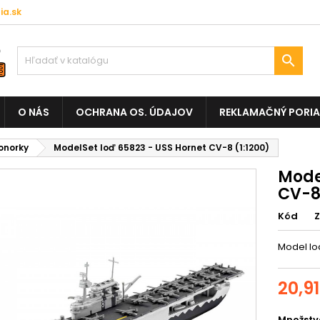
a.sk

O NÁS
OCHRANA OS. ÚDAJOV
REKLAMAČNÝ PORI
onorky
ModelSet loď 65823 - USS Hornet CV-8 (1:1200)
Mode
CV-8 
Kód
Model lo
20,9
Množstv