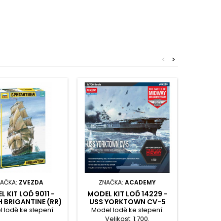
<
>
AČKA:
ZVEZDA
ZNAČKA:
ACADEMY
ZN
 KIT LOĎ 9011 -
MODEL KIT LOĎ 14229 -
MODE
H BRIGANTINE (RR)
USS YORKTOWN CV-5
651
(1:100)
"BATTLE OF MIDWAY"
SUBMARI
 lodě ke slepení
Model lodě ke slepení.
Model p
(1:700)
Velikost: 1:700.