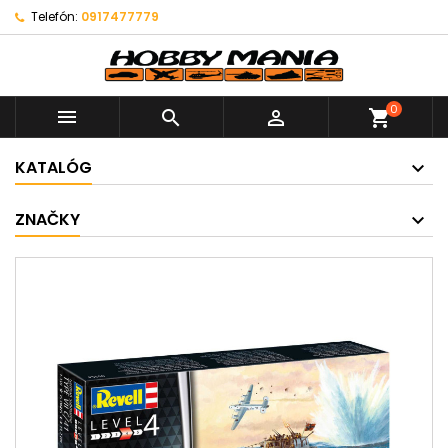
Telefón:
0917477779
0



shopping_cart
KATALÓG
ZNAČKY