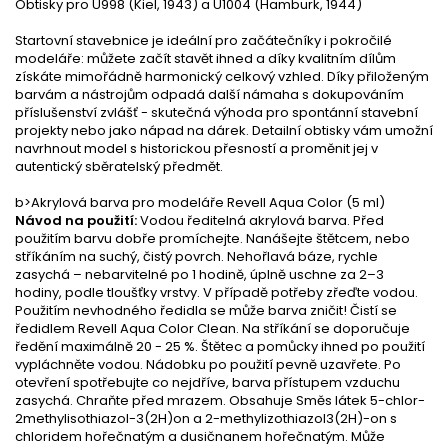
Obtisky pro U998 (Kiel, 1943) a U1004 (Hamburk, 1944)
Startovní stavebnice je ideální pro začátečníky i pokročilé
modeláře: můžete začít stavět ihned a díky kvalitním dílům
získáte mimořádně harmonický celkový vzhled. Díky přiloženým
barvám a nástrojům odpadá další námaha s dokupováním
příslušenství zvlášť - skutečná výhoda pro spontánní stavební
projekty nebo jako nápad na dárek. Detailní obtisky vám umožní
navrhnout model s historickou přesností a proměnit jej v
autentický sběratelský předmět.
b>Akrylová barva pro modeláře Revell Aqua Color (5 ml)
Návod na použití:
Vodou ředitelná akrylová barva. Před
použitím barvu dobře promíchejte. Nanášejte štětcem, nebo
stříkáním na suchý, čistý povrch. Nehořlavá báze, rychle
zasychá – nebarvitelné po 1 hodině, úplně uschne za 2–3
hodiny, podle tloušťky vrstvy. V případě potřeby zřeďte vodou.
Použitím nevhodného ředidla se může barva zničit! Čistí se
ředidlem Revell Aqua Color Clean. Na stříkání se doporučuje
ředění maximálně 20 - 25 %. Štětec a pomůcky ihned po použití
vypláchněte vodou. Nádobku po použití pevně uzavřete. Po
otevření spotřebujte co nejdříve, barva přístupem vzduchu
zasychá. Chraňte před mrazem. Obsahuje Směs látek 5-chlor-
2methylisothiazol-3(2H)on a 2-methylizothiazol3(2H)-on s
chloridem hořečnatým a dusičnanem hořečnatým. Může