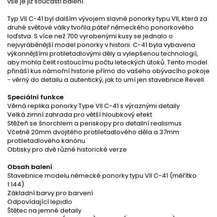
vše je již součástí balení.
Typ VII C-41 byl dalším vývojem slavné ponorky typu VII, která za
druhé světové války tvořila páteř německého ponorkového
loďstva. S více než 700 vyrobenými kusy se jednalo o
nejvyráběnější model ponorky v historii. C-41 byla vybavena
výkonnějšími protiletadlovými děly a vylepšenou technologií,
aby mohla čelit rostoucímu počtu leteckých útoků. Tento model
přináší kus námořní historie přímo do vašeho obývacího pokoje
- věrný do detailu a autentický, jak to umí jen stavebnice Revell.
Speciální funkce
Věrná replika ponorky Type VII C-41 s výraznými detaily
Velká zimní zahrada pro větší hloubkový efekt
Stěžeň se šnorchlem a periskopy pro detailní realismus
Včetně 20mm dvojitého protiletadlového děla a 37mm
protiletadlového kanónu
Obtisky pro dvě různé historické verze
Obsah balení
Stavebnice modelu německé ponorky typu VII C-41 (měřítko
1:144)
Základní barvy pro barvení
Odpovídající lepidlo
Štětec na jemné detaily