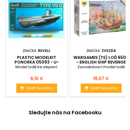
ZNAČKA:
REVELL
ZNAČKA:
ZVEZDA
PLASTIC MODELKIT
WARGAMES (TS) LOĎ 6500
PONORKA 05093 - U-
- ENGLISH SHIP REVENGE
BOOT TYP VIIC (1:350)
(1:350)
Model lodě ke slepení.
Zacvakávací model lodě
Cena
Cena
9,10 €
19,07 €
Vložiť do košíka
Vložiť do košíka


Sledujte nás na Facebooku