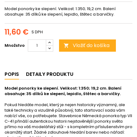
Model ponorky ke slepení. Velikost: 1:350; 19,2 cm. Balení
obsahuje: 35 dílků ke slepení, lepidlo, štětec a barvičky.
11,60 €
S DPH
Vložiť do košíka
Množstvo

POPIS
DETAILY PRODUKTU
Model ponorky ke slepení. Velikost: 1:350; 19,2 cm. Balení
obsahuje: 35 dílků ke slepení, lepidlo, štětec a barvičky.
Pokud hledáte model, který je nejen historicky významný, ale
také technicky a vizuálně působivý, tato startovací sada vám
nabízí vše, co potřebujete. Stavebnice Německá ponorka typ VII
C-41 přináší autentickou historii nejstavěnější ponorky světa
přímo na váš modelářský stůl - s kompletním příslušenstvím pro
okamžitý start. Žádné zdlouhavé hledání barev nebo nářadí: