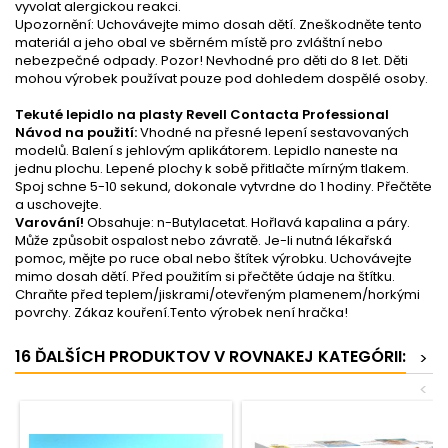
vyvolat alergickou reakci.
Upozornění: Uchovávejte mimo dosah dětí. Zneškodněte tento
materiál a jeho obal ve sběrném místě pro zvláštní nebo
nebezpečné odpady. Pozor! Nevhodné pro děti do 8 let. Děti
mohou výrobek používat pouze pod dohledem dospělé osoby.
Tekuté lepidlo na plasty Revell Contacta Professional
Návod na použití:
Vhodné na přesné lepení sestavovaných
modelů. Balení s jehlovým aplikátorem. Lepidlo naneste na
jednu plochu. Lepené plochy k sobě přitlačte mírným tlakem.
Spoj schne 5-10 sekund, dokonale vytvrdne do 1 hodiny. Přečtěte
a uschovejte.
Varování!
Obsahuje: n-Butylacetat. Hořlavá kapalina a páry.
Může způsobit ospalost nebo závratě. Je-li nutná lékařská
pomoc, mějte po ruce obal nebo štítek výrobku. Uchovávejte
mimo dosah dětí. Před použitím si přečtěte údaje na štítku.
Chraňte před teplem/jiskrami/otevřeným plamenem/horkými
povrchy. Zákaz kouření.Tento výrobek není hračka!
16 ĎALŠÍCH PRODUKTOV V ROVNAKEJ KATEGÓRII:
>
<