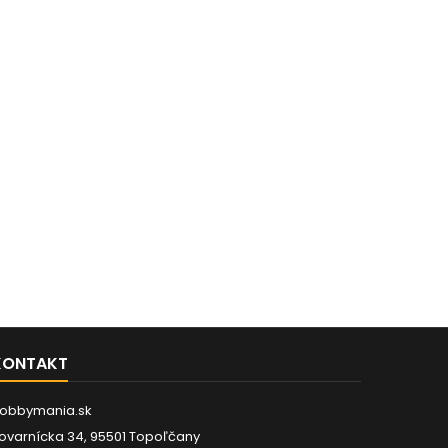
KONTAKT
obbymania.sk
ovarnícka 34, 95501 Topoľčany