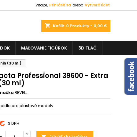
Vitajte,
Prihlásiť sa
alebo
Vytvoriť účet
shopping_cart
Košík:
0
Produkty - 0,00 €
ADOK
MAĽOVANIE FIGÚROK
3D TLAČ
hin (30 ml)
cta Professional 39600 - Extra
(30 ml)
Značka
REVELL
lepidlo pro plastové modely
 €
S DPH
Vložiť do košíka
o