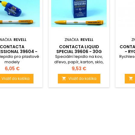
NAČKA:
REVELL
ZNAČKA:
REVELL
Z
CONTACTA
CONTACTA LIQUID
CONTA
SSIONAL 39604 -
SPECIAL 39606 - 30G
- R
25G
 lepidlo pro plastové
Speciální lepidlo na kov,
Rychles
modely
dřevo, papír, karton, sklo,
textil a plasty.
Cena
Cena
6,05 €
9,53 €
Vložiť do košíka
Vložiť do košíka

