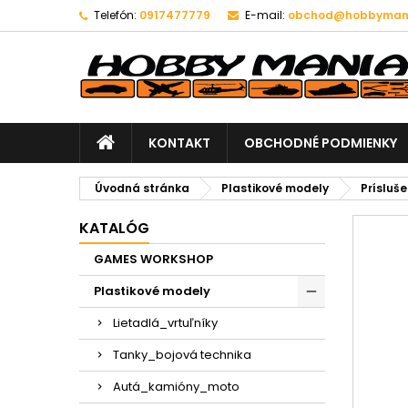
Telefón:
0917477779
E-mail:
obchod@hobbymani
KONTAKT
OBCHODNÉ PODMIENKY
Úvodná stránka
Plastikové modely
Prísluš
KATALÓG
GAMES WORKSHOP
Plastikové modely
Lietadlá_vrtuľníky
Tanky_bojová technika
Autá_kamióny_moto