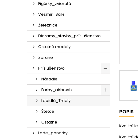
Figúrky_zvieratá
Vesmír_SciFi
Železnice
Dioramy_stavby_príslušenstvo
Ostatné modely
Zbrane
Príslušenstvo
Náradie
Farby_airbrush
Lepidlá_Tmely
POPIS
Štetce
Ostatné
Kvalitní 
Lode_ponorky
Kvalitní 