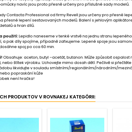
pomůcky navíc jsou proto přesně určeny pro příslušné sady modelů.
ady Contacta Professional od firmy Revell jsou určeny pro přesné lep
 přesné lepení sestavovaných modelů. Balení s jehlovým aplikátorem
etailů a hran dílů.
 použití:
Lepidlo naneseme v tenké vrstvě na jednu stranu lepeného
, a pak díly spojíme, případně zafixujeme. Lepené spoje jsou samono
 dosáhne spoj po cca 60 min.
í!
Obsahuje: aceton, butyl –acetát, butanon. Může způsobit ospalost 
, nebo štítek výrobku. Uchovejte mimo dosah dětí. Pečlivě si přečtěte
dobu likvidujte v souladu smístními/regionálními/národními/mezin
 nebo popraskání kůže
robek není hračka!
ÍCH PRODUKTOV V ROVNAKEJ KATEGÓRII: