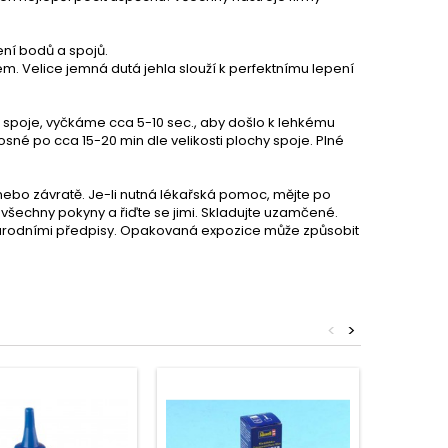
ení bodů a spojů.
. Velice jemná dutá jehla slouží k perfektnímu lepení
 spoje, vyčkáme cca 5-10 sec., aby došlo k lehkému
sné po cca 15-20 min dle velikosti plochy spoje. Plné
nebo závratě. Je-li nutná lékařská pomoc, mějte po
 všechny pokyny a řiďte se jimi. Skladujte uzamčené.
árodními předpisy. Opakovaná expozice může způsobit
<
>