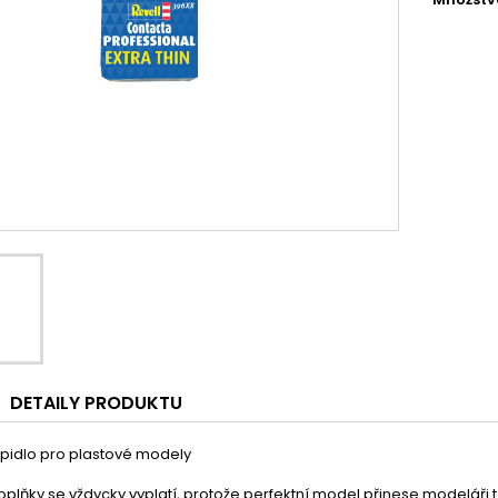
DETAILY PRODUKTU
lepidlo pro plastové modely
doplňky se vždycky vyplatí, protože perfektní model přinese modeláři 