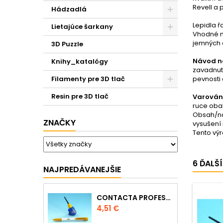
Revell a 
Hádzadlá
Lepidla ř
Lietajúce šarkany
Vhodné na
jemných d
3D Puzzle
Návod na
Knihy_katalógy
zavadnutí
Filamenty pre 3D tlač
pevnosti
Resin pre 3D tlač
Varován
ruce obal
Obsah/ná
ZNAČKY
vysušení
Tento vý
6 ĎALŠ
NAJPREDÁVANEJŠIE
CONTACTA PROFESSIONAL MINI 39608 - 12,5G
Cena
4,51 €