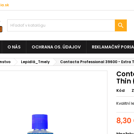
a.sk

O NÁS
OCHRANA OS. ÚDAJOV
REKLAMAČNÝ PORI
enstvo
Lepidlá_Tmely
Contacta Professional 39600 - Extra T
Conta
Thin 
Kód
Kvalitní 
8,30
Množstv