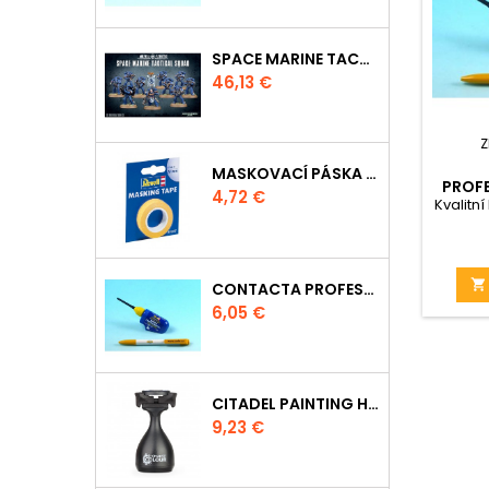
SPACE MARINE TACTICAL SQUAD
Cena
46,13 €
Z
MASKOVACÍ PÁSKA 39695 - 10MM
PROFE
Cena
4,72 €
Kvalitní

CONTACTA PROFESSIONAL 39604 - 25G
Cena
6,05 €
CITADEL PAINTING HANDLE
Cena
9,23 €