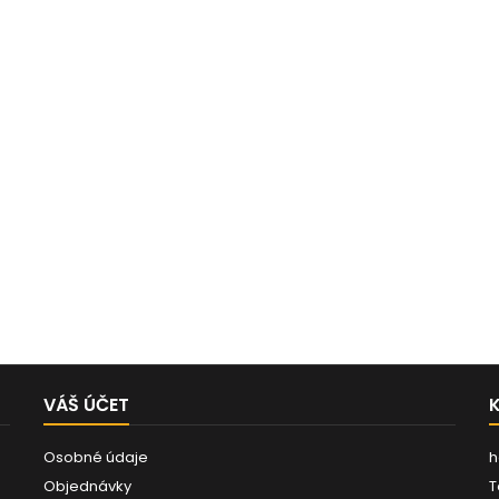
VÁŠ ÚČET
Osobné údaje
h
Objednávky
T