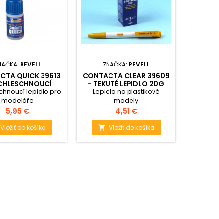
NAČKA:
REVELL
ZNAČKA:
REVELL
ZN
CTA QUICK 39613
CONTACTA CLEAR 39609
YCHLESCHNOUCÍ
- TEKUTÉ LEPIDLO 20G
PROF
LEPIDLO 5G
39
chnoucí lepidlo pro
Lepidlo na plastikové
Kvalitní 
modeláře
modely
Cena
Cena
5,95 €
4,51 €
Vložiť do košíka
Vložiť do košíka

