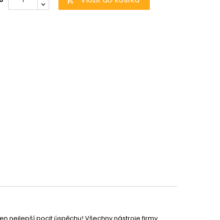

ten nejlepší pocit úspěchu! Všechny nástroje firmy