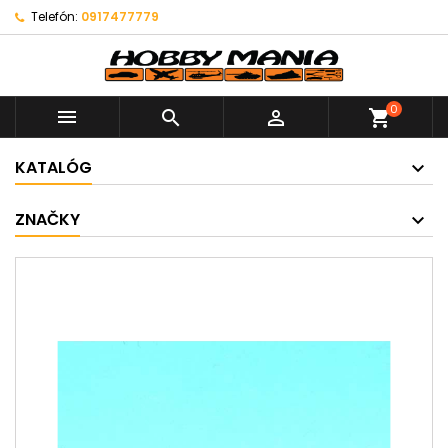
Telefón:
0917477779
0



shopping_cart
KATALÓG
ZNAČKY