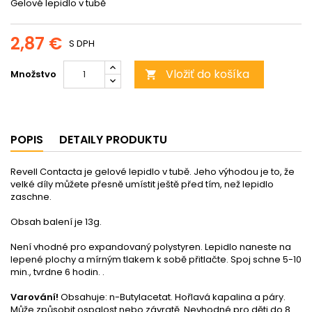
Gelové lepidlo v tubě
2,87 €
S DPH
Vložiť do košíka
Množstvo

POPIS
DETAILY PRODUKTU
Revell Contacta je gelové lepidlo v tubě. Jeho výhodou je to, že
velké díly můžete přesně umístit ještě před tím, než lepidlo
zaschne.
Obsah balení je 13g.
Není vhodné pro expandovaný polystyren. Lepidlo naneste na
lepené plochy a mírným tlakem k sobě přitlačte. Spoj schne 5-10
min., tvrdne 6 hodin. .
Varování!
Obsahuje: n-Butylacetat. Hořlavá kapalina a páry.
Může způsobit ospalost nebo závratě. Nevhodné pro děti do 8