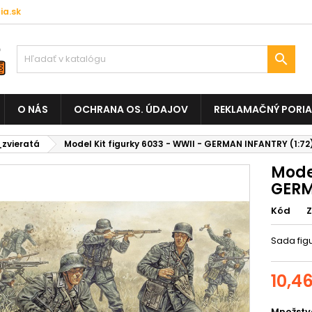
a.sk

O NÁS
OCHRANA OS. ÚDAJOV
REKLAMAČNÝ PORI
_zvieratá
Model Kit figurky 6033 - WWII - GERMAN INFANTRY (1:72
Model
GERM
Kód
Sada fig
10,4
Množstv