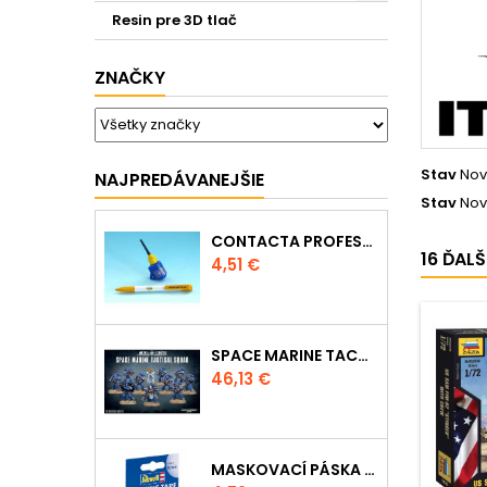
Resin pre 3D tlač
ZNAČKY
Stav
Nov
NAJPREDÁVANEJŠIE
Stav
Nov
CONTACTA PROFESSIONAL MINI 39608 - 12,5G
16 ĎAL
Cena
4,51 €
SPACE MARINE TACTICAL SQUAD
Cena
46,13 €
MASKOVACÍ PÁSKA 39695 - 10MM