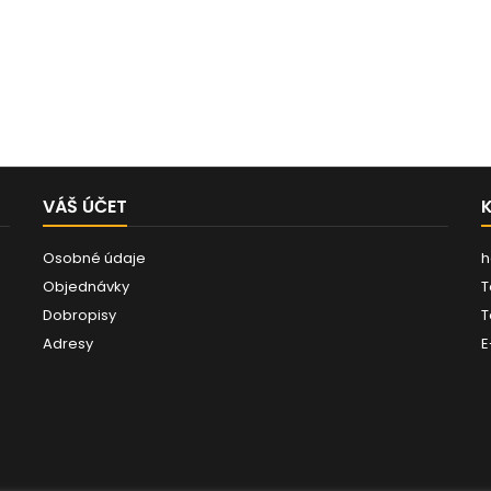
VÁŠ ÚČET
Osobné údaje
h
Objednávky
T
Dobropisy
T
Adresy
E