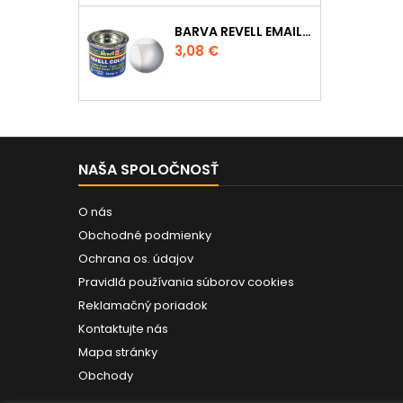
BARVA REVELL EMAILOVÁ - 32102: MATNÁ ČIRÁ (CLEAR MAT)
Cena
3,08 €
NAŠA SPOLOČNOSŤ
O nás
Obchodné podmienky
Ochrana os. údajov
Pravidlá používania súborov cookies
Reklamačný poriadok
Kontaktujte nás
Mapa stránky
Obchody