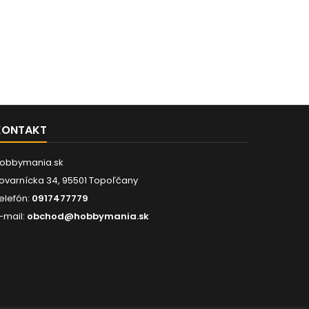
KONTAKT
obbymania.sk
ovarnícka 34, 95501 Topoľčany
elefón:
0917477779
-mail:
obchod@hobbymania.sk