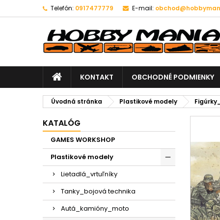
Telefón:
0917477779
E-mail:
obchod@hobbymani
KONTAKT
OBCHODNÉ PODMIENKY
Úvodná stránka
Plastikové modely
Figúrky
KATALÓG
GAMES WORKSHOP
Plastikové modely
Lietadlá_vrtuľníky
Tanky_bojová technika
Autá_kamióny_moto