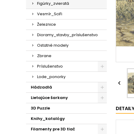
Figúrky_zvieratá
Vesmír_SciFi
Železnice
Dioramy_stavby_príslušenstvo
Ostatné modely
Zbrane
Príslušenstvo
Lode_ponorky

Hádzadlá
Lietajúce šarkany
DETAIL
3D Puzzle
Knihy_katalógy
Filamenty pre 3D tlač