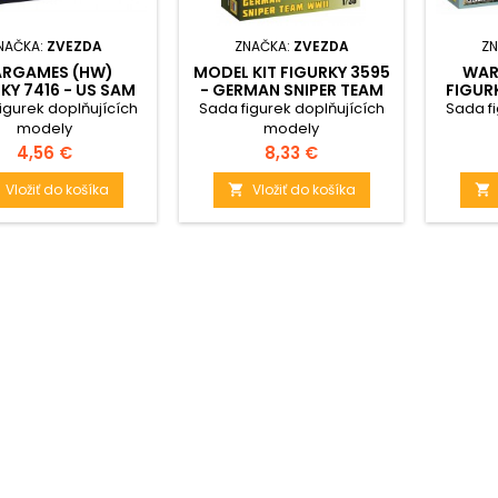
NAČKA:
ZVEZDA
ZNAČKA:
ZVEZDA
ZN
RGAMES (HW)
MODEL KIT FIGURKY 3595
WAR
KY 7416 - US SAM
- GERMAN SNIPER TEAM
FIGUR
 "STINGER" (1:72)
(1:35)
STURM
igurek doplňujících
Sada figurek doplňujících
Sada fi
modely
modely
Cena
Cena
4,56 €
8,33 €
Vložiť do košíka
Vložiť do košíka

