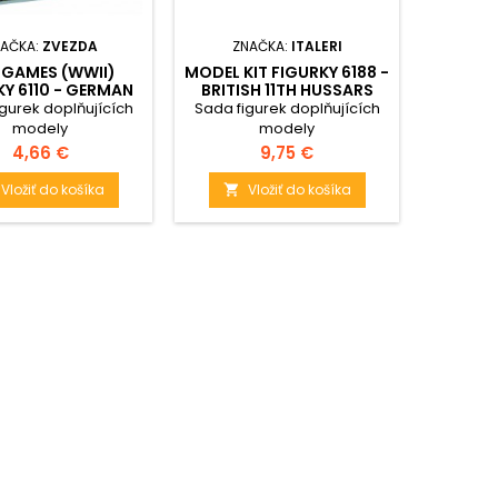
AČKA:
ZVEZDA
ZNAČKA:
ITALERI
ZN
GAMES (WWII)
MODEL KIT FIGURKY 6188 -
WAR
KY 6110 - GERMAN
BRITISH 11TH HUSSARS
FIGURK
PIONIERE (1:72)
(CRIMEA WAR) (1:72)
AIRFOR
gurek doplňujících
Sada figurek doplňujících
Sada fi
modely
modely
Cena
Cena
4,66 €
9,75 €
Vložiť do košíka
Vložiť do košíka

