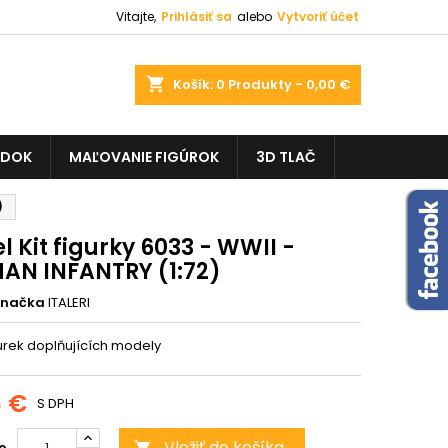
Vitajte,
Prihlásiť sa
alebo
Vytvoriť účet
shopping_cart
Košík:
0
Produkty - 0,00 €
ADOK
MAĽOVANIE FIGÚROK
3D TLAČ
)
 Kit figurky 6033 - WWII -
AN INFANTRY (1:72)
Značka
ITALERI
urek doplňujících modely
6 €
S DPH
Vložiť do košíka
o