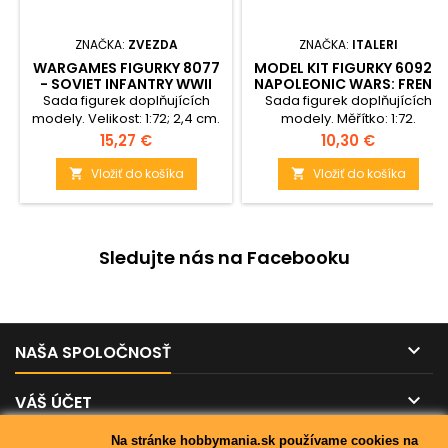
ZNAČKA:
ZVEZDA
ZNAČKA:
ITALERI
WARGAMES FIGURKY 8077
MODEL KIT FIGURKY 6092 -
- SOVIET INFANTRY WWII
NAPOLEONIC WARS: FRENC
(1:72)
INF.1800-05 (1:72)
Sada figurek doplňujících
Sada figurek doplňujících
modely. Velikost: 1:72; 2,4 cm.
modely. Měřítko: 1:72.
Balení obsahuje: 138
Obsahuje 48 nenabarvených
Cena
Cena
15,27 €
10,30 €
nenabarvených dílků.
figurek.
Vložiť do košíka
Vložiť do košíka


Sledujte nás na Facebooku

NAŠA SPOLOČNOSŤ

VÁŠ ÚČET
Na stránke hobbymania.sk používame cookies na