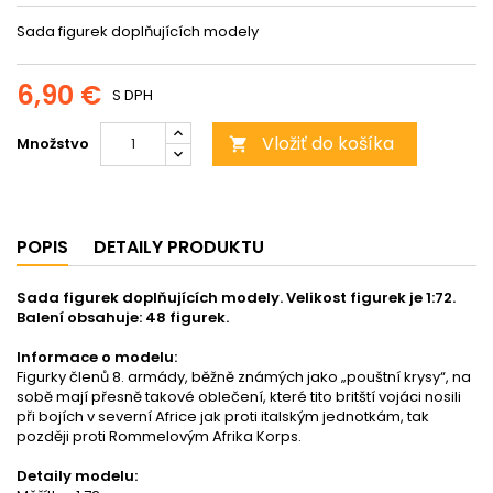
Sada figurek doplňujících modely
6,90 €
S DPH
Vložiť do košíka
Množstvo

POPIS
DETAILY PRODUKTU
Sada figurek doplňujících modely. Velikost figurek je 1:72.
Balení obsahuje: 48 figurek.
Informace o modelu:
Figurky členů 8. armády, běžně známých jako „pouštní krysy“, na
sobě mají přesně takové oblečení, které tito britští vojáci nosili
při bojích v severní Africe jak proti italským jednotkám, tak
později proti Rommelovým Afrika Korps.
Detaily modelu: