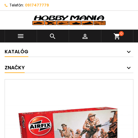
Telefón:
0917477779
0



shopping_cart
KATALÓG
ZNAČKY