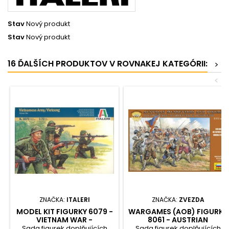
Stav
Nový produkt
Stav
Nový produkt
16 ĎALŠÍCH PRODUKTOV V ROVNAKEJ KATEGÓRII:
>
<
ZNAČKA:
ITALERI
ZNAČKA:
ZVEZDA
MODEL KIT FIGURKY 6079 -
WARGAMES (AOB) FIGURKY
VIETNAM WAR -
8061 - AUSTRIAN
VIETNAMESE ARMY /
MUSKETERS AND PIKEMAN
Sada figurek doplňujících
Sada figurek doplňujících