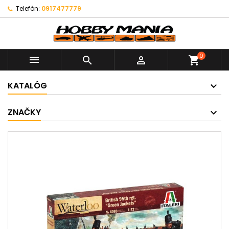
Telefón:
0917477779
0



shopping_cart
KATALÓG
ZNAČKY