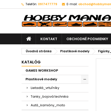
Telefón:
0917477779
E-mail:
obchod@hobbymani
KONTAKT
OBCHODNÉ PODMIENKY
Úvodná stránka
Plastikové modely
Figúrky
KATALÓG
GAMES WORKSHOP
Plastikové modely
Lietadlá_vrtuľníky
Tanky_bojová technika
Autá_kamióny_moto