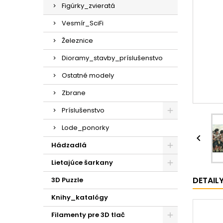
Figúrky_zvieratá
Vesmír_SciFi
Železnice
Dioramy_stavby_príslušenstvo
Ostatné modely
Zbrane
Príslušenstvo
Lode_ponorky

Hádzadlá
Lietajúce šarkany
DETAIL
3D Puzzle
Knihy_katalógy
Filamenty pre 3D tlač