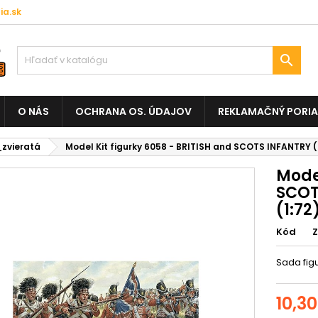
a.sk

O NÁS
OCHRANA OS. ÚDAJOV
REKLAMAČNÝ PORI
_zvieratá
Model Kit figurky 6058 - BRITISH and SCOTS INFANTRY 
Model
SCOT
(1:72
Kód
Sada fig
10,3