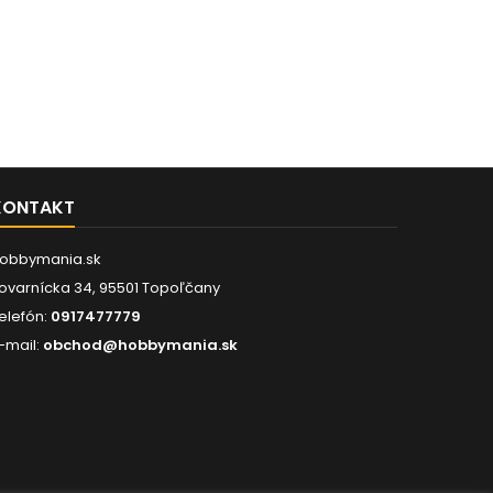
KONTAKT
obbymania.sk
ovarnícka 34, 95501 Topoľčany
elefón:
0917477779
-mail:
obchod@hobbymania.sk