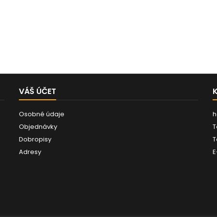
VÁŠ ÚČET
Osobné údaje
h
Objednávky
T
Dobropisy
T
Adresy
E