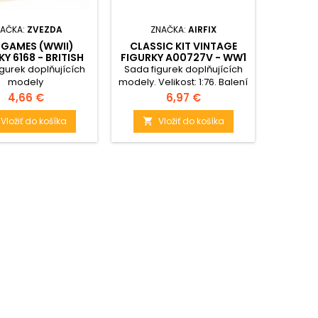
AČKA:
ZVEZDA
ZNAČKA:
AIRFIX
ZN
GAMES (WWII)
CLASSIC KIT VINTAGE
MODEL K
Y 6168 - BRITISH
FIGURKY A00727V - WW1
- NAP
AR WITH CREW
BRITISH INFANTRY (1:76)
RUSSIAN
gurek doplňujících
Sada figurek doplňujících
Sada fi
39-42 (1:72)
modely
modely. Velikost: 1:76. Balení
obsahuje: 48
Cena
Cena
4,66 €
6,97 €
nenabarvených dílků.
Vložiť do košíka
Vložiť do košíka

