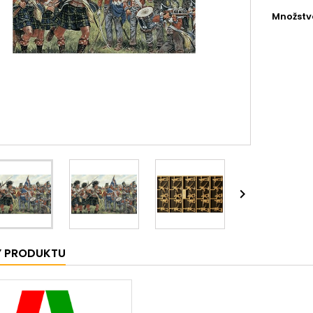
Množstv

Y PRODUKTU