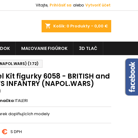
Vitajte,
Prihlásiť sa
alebo
Vytvoriť účet
shopping_cart
Košík:
0
Produkty - 0,00 €
ADOK
MAĽOVANIE FIGÚROK
3D TLAČ
(NAPOL.WARS) (1:72)
 Kit figurky 6058 - BRITISH and
S INFANTRY (NAPOL.WARS)
)
Značka
ITALERI
urek doplňujících modely
0 €
S DPH