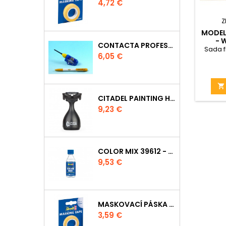
Cena
4,72 €
Z
MODEL 
- 
CONTACTA PROFESSIONAL 39604 - 25G
IN
Sada f
Cena
6,05 €

CITADEL PAINTING HANDLE
Cena
9,23 €
COLOR MIX 39612 - ŘEDIDLO 100ML
Cena
9,53 €
MASKOVACÍ PÁSKA 39694 - 6MM
Cena
3,59 €