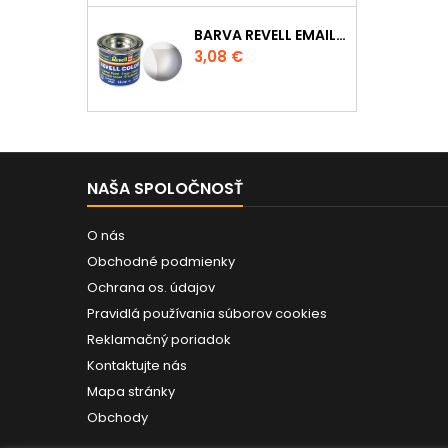
BARVA REVELL EMAILOVÁ - 32102: MATNÁ ČIRÁ (CLEAR MAT)
Cena
3,08 €
NAŠA SPOLOČNOSŤ
O nás
Obchodné podmienky
Ochrana os. údajov
Pravidlá používania súborov cookies
Reklamačný poriadok
Kontaktujte nás
Mapa stránky
Obchody