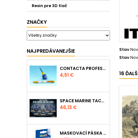
Resin pre 3D tlač
ZNAČKY
Stav
Nov
NAJPREDÁVANEJŠIE
Stav
Nov
CONTACTA PROFESSIONAL MINI 39608 - 12,5G
16 ĎAL
Cena
4,51 €
SPACE MARINE TACTICAL SQUAD
Cena
46,13 €
MASKOVACÍ PÁSKA 39695 - 10MM