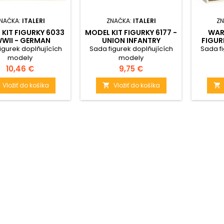
NAČKA:
ITALERI
ZNAČKA:
ITALERI
ZN
KIT FIGURKY 6033
MODEL KIT FIGURKY 6177 -
WAR
WWII - GERMAN
UNION INFANTRY
FIGURK
FANTRY (1:72)
(AMERICAN CIVIL WAR)
MORT
igurek doplňujících
Sada figurek doplňujících
Sada fi
(1:72)
19
modely
modely
Cena
Cena
10,46 €
9,75 €
Vložiť do košíka
Vložiť do košíka

