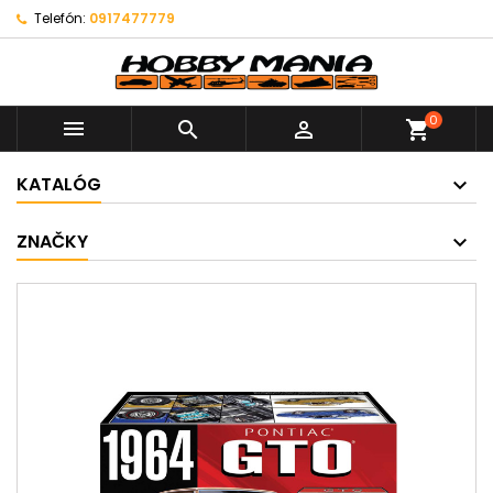
Telefón:
0917477779
0



shopping_cart
KATALÓG
ZNAČKY