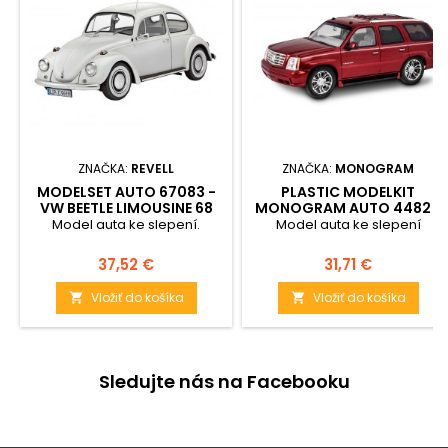
ZNAČKA:
REVELL
ZNAČKA:
MONOGRAM
MODELSET AUTO 67083 -
PLASTIC MODELKIT
VW BEETLE LIMOUSINE 68
MONOGRAM AUTO 4482 -
(1:24)
03 CADILLAC ESCALADE
Model auta ke slepení.
Model auta ke slepení
(1:25)
Cena
Cena
37,52 €
31,71 €
Vložiť do košíka
Vložiť do košíka


Sledujte nás na Facebooku