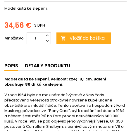
Model auta ke slepení.
34,56 €
S DPH
Vložiť do košíka
Množstvo

POPIS
DETAILY PRODUKTU
Model auta ke slepení. Velikost: 1:24; 19,1 cm. Balení
obsahuje: 86 dílků ke slepení.
V roce 1964 bylo na mezinárodní výstavě v New Yorku
představeno veřejnosti atraktivně navržené kupé určené
obzvláště pro mladší řidiče. Tento sportovní a hospodárný Ford
Mustang, původce tzv. "Pony Cars", byl k dostání od dubna 1964
a během šesti měsíců ho Ford prodal neuvěřitelných 680 000
kusů. V roce 1965 se pak objevila jeho výkonnější verze, GT 350
postavená Carrollem Shelbym, s osmiválcovým motorem V8 o