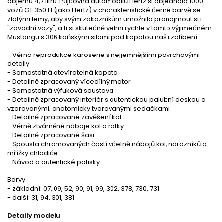
objemu 4,7 litru. Půjčovna automobilů Hertz si objednala 1000
vozů GT 350 H (jako Hertz) v charakteristické černé barvě se
zlatými lemy, aby svým zákazníkům umožnila pronajmout si i
"závodní vozy", a ti si skutečně velmi rychle v tomto výjimečném
Mustangu s 306 koňskými silami pod kapotou našli zalíbení.
- Věrná reprodukce karoserie s nejjemnějšími povrchovými
detaily
- Samostatná otevíratelná kapota
- Detailně zpracovaný vícedílný motor
- Samostatná výfuková soustava
- Detailně zpracovaný interiér s autentickou palubní deskou a
vzorovanými, anatomicky tvarovanými sedačkami
- Detailně zpracované zavěšení kol
- Věrně ztvárněné náboje kol a ráfky
- Detailně zpracované šasi
- Spousta chromovaných částí včetně nábojů kol, nárazníků a
mřížky chladiče
- Návod a autentické potisky
Barvy:
- základní: 07, 09, 52, 90, 91, 99, 302, 378, 730, 731
- další: 31, 94, 301, 381
Detaily modelu