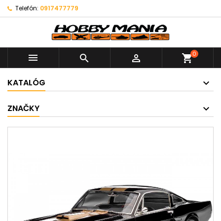
Telefón:
0917477779
0



shopping_cart
KATALÓG
ZNAČKY