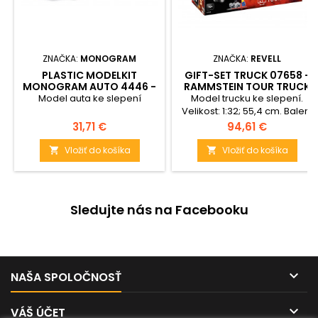
ZNAČKA:
MONOGRAM
ZNAČKA:
REVELL
PLASTIC MODELKIT
GIFT-SET TRUCK 07658 -
MONOGRAM AUTO 4446 -
RAMMSTEIN TOUR TRUCK
'85 OLDSMOBILE®
(1:32)
Model auta ke slepení
Model trucku ke slepení.
442™/FE3-X SHOW CAR
Velikost: 1:32; 55,4 cm. Balení
(1:25)
obsahuje: 96 dílků ke slepení,
Cena
Cena
31,71 €
94,61 €
lepidlo, štětec a barvičky.
Vložiť do košíka
Vložiť do košíka


Sledujte nás na Facebooku

NAŠA SPOLOČNOSŤ

VÁŠ ÚČET