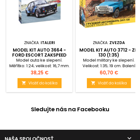
ZNAČKA:
ITALERI
ZNAČKA:
ZVEZDA
MODEL KIT AUTO 3664 -
MODEL KIT AUTO 3712 - ZIL
FORD ESCORT ZAKSPEED
130 (1:35)
GR. 2 (1:24)
Model auta ke slepení.
Model military ke slepení.
Měřítko: 1:24; velikost: 16,7 mm.
Velikost: 1:35; 19 cm. Balení
Obtížnost: 2.
obsahuje: 253 dílků ke
Cena
Cena
38,25 €
60,70 €
slepení.
Vložiť do košíka
Vložiť do košíka


Sledujte nás na Facebooku

NAŠA SPOLOČNOSŤ