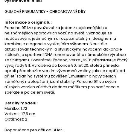
vystřihování dílků
GUMOVÉ PNEUMATIKY - CHROMOVANÉ DÍLY
Informace o originálu:
Porsche 911 lze považovat za jeden z nejslavnějších a
nejznámějších sportovních vozů na světě. Vyznačuje se
nadčasovým, jedinečným a rozpoznatelným designem a
kombinuje eleganci s vynikajícím výkonem. Neustále
aktualizován technickými a stylistickými inovacemi dokonale
ztělesňuje sportovní DNA renomovaného německého výrobce
ze Stuttgartu. Konkrétněji řečeno, verze „993“ představuje čtvrtý
vývoj řady 911. Vyráběná do konce 90. let 20. století přinesla
oproti předchozím verzím významné změny, jako je například
přijetí zadního systému zavěšení „multilink“ a nový design
zaměřený na zlepšení jízdní stability. Porsche 911 ve svých
různých verzích zůstává dodnes měřítkem pro nadšence a
sběratele po celém světě.
Detaily modelu:
Měřítko: 1:72
Velikost: 17,5 cm
Obtížnost: 2
Doporučeno pro děti od 14 let.