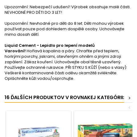
Upozornění: Nebezpečí udušení! Výrobek obsahuje malé části.
NEVHODNÉ PRO DĚTI DO 3 LET!
Upozornění: Nevhodné pro děti do 8 let. Děti mohou výrobek
používat pouze pod dohledem dospělé osoby. Uchovávejte
mimo dosah dětí.
Liquid Cement - Lepidlo pro lepení modelů
Varování!
Hořlavá kapalina a páry. Chraňte před teplem,
horkými povrchy, jiskrami, otevřeným ohněm a jinými zdroji
zapálení. Zákaz kouření. Uchovávejte obal těsně uzavřený.
Používejte ochranné rukavice. PŘI STYKU S KŮŽÍ (nebo s vlasy):
Veškeré kontaminované části oděvu okamžitě svlékněte.
Opláchněte kůži vodou/osprchujte.
16 ĎALŠÍCH PRODUKTOV V ROVNAKEJ KATEGÓRII:
>
<