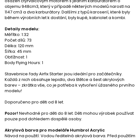
osazen čtyřválcovým motorem s jedním karburátorem o
objemu 948cm3, který v případě některých modelů narostl na
1147 cm3 a dva karburátory. Dalšími z typů karoserií, které byly
během výrobních let k dostání, byly kupé, kabriolet a kombi.
Detaily modelu:
Měřítko: 1:32
Počet dílů: 73
Délka: 120 mm
Šířka: 45 mm
Obtížnost: 1
Body Flying Hours: 1
Stavebnice řady Airfix Starter jsou ideální pro začátečníky.
Každá z nich obsahuje lepidlo, dva štětce a šest akrylových
barev – zkrátka vše, co je potřeba k vytvoření úžasného prvního
modelu!
Doporučeno pro děti od 8 let.
Pozor!
Nevhodné pro děti do 8 let. Děti mohou výrobek používat
pouze pod dohledem dospělé osoby.
Akrylová barva pro modeláře Humbrol Acrylic
Návod na použití: Vodou ředitelná akrylová barva. Před použitím