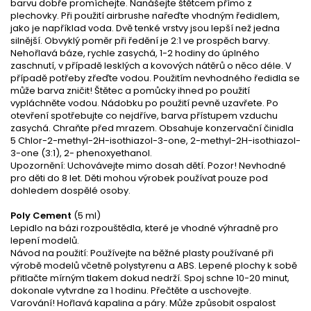
barvu dobře promíchejte. Nanášejte štětcem přímo z
plechovky. Při použití airbrushe nařeďte vhodným ředidlem,
jako je například voda. Dvě tenké vrstvy jsou lepší než jedna
silnější. Obvyklý poměr při ředění je 2:1 ve prospěch barvy.
Nehořlavá báze, rychle zasychá, 1-2 hodiny do úplného
zaschnutí, v případě lesklých a kovových nátěrů o něco déle. V
případě potřeby zřeďte vodou. Použitím nevhodného ředidla se
může barva zničit! Štětec a pomůcky ihned po použití
vypláchněte vodou. Nádobku po použití pevně uzavřete. Po
otevření spotřebujte co nejdříve, barva přístupem vzduchu
zasychá. Chraňte před mrazem. Obsahuje konzervační činidla
5 Chlor-2-methyl-2H-isothiazol-3-one, 2-methyl-2H-isothiazol-
3-one (3:1), 2- phenoxyethanol.
Upozornění: Uchovávejte mimo dosah dětí. Pozor! Nevhodné
pro děti do 8 let. Děti mohou výrobek používat pouze pod
dohledem dospělé osoby.
Poly Cement
(5 ml)
Lepidlo na bázi rozpouštědla, které je vhodné výhradně pro
lepení modelů.
Návod na použití: Používejte na běžné plasty používané při
výrobě modelů včetně polystyrenu a ABS. Lepené plochy k sobě
přitlačte mírným tlakem dokud nedrží. Spoj schne 10-20 minut,
dokonale vytvrdne za 1 hodinu. Přečtěte a uschovejte.
Varování! Hořlavá kapalina a páry. Může způsobit ospalost