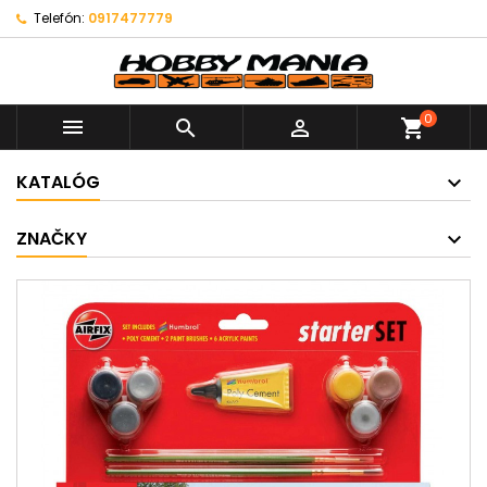
Telefón:
0917477779
0



shopping_cart
KATALÓG
ZNAČKY