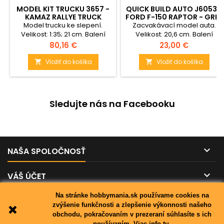
MODEL KIT TRUCKU 3657 -
QUICK BUILD AUTO J6053 -
KAMAZ RALLYE TRUCK
FORD F-150 RAPTOR - GREY
(1:35)
Model trucku ke slepení.
Zacvakávací model auta.
Velikost: 1:35; 21 cm. Balení
Velikost: 20,6 cm. Balení
obsahuje: 275 dílků ke složení
obsahuje 43 již nabarvených
Cena
Cena
80,16 €
23,00 €
modelu.
dílků ke složení modelu.
Vložiť do košíka
Vložiť do košíka


Sledujte nás na Facebooku

NAŠA SPOLOČNOSŤ

VÁŠ ÚČET
Na stránke hobbymania.sk používame cookies na

KONTAKT
zvýšenie funkčnosti a zlepšenie výkonnosti našeho
obchodu, pokračovaním v prezeraní súhlasíte s ich
používaním.
Viac info tu.