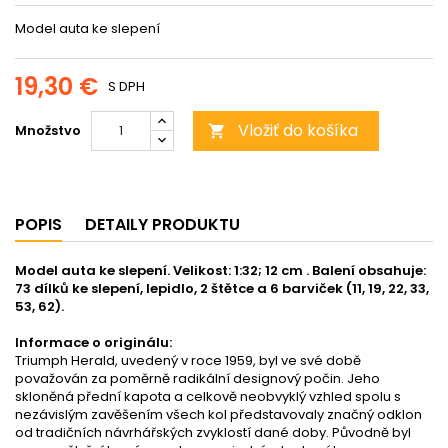
Model auta ke slepení
19,30 €
S DPH
Vložiť do košíka
Množstvo

POPIS
DETAILY PRODUKTU
Model auta ke slepení. Velikost: 1:32; 12 cm . Balení obsahuje:
73 dílků ke slepení, lepidlo, 2 štětce a 6 barviček (11, 19, 22, 33,
53, 62).
Informace o originálu:
Triumph Herald, uvedený v roce 1959, byl ve své době
považován za poměrně radikální designový počin. Jeho
skloněná přední kapota a celkově neobvyklý vzhled spolu s
nezávislým zavěšením všech kol představovaly značný odklon
od tradičních návrhářských zvyklostí dané doby. Původně byl