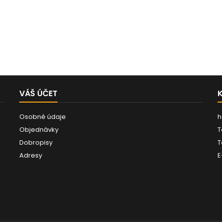
VÁŠ ÚČET
Osobné údaje
h
Objednávky
T
Dobropisy
T
Adresy
E