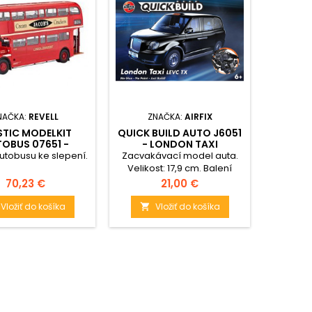
MODEL 
NAČKA:
REVELL
ZNAČKA:
AIRFIX
LANC
STIC MODELKIT
QUICK BUILD AUTO J6051
Model
OBUS 07651 -
- LONDON TAXI
ON BUS (1:24)
utobusu ke slepení.
Zacvakávací model auta.
Velikost: 17,9 cm. Balení
obsahuje 45 již
Cena
Cena
70,23 €
21,00 €

nabarvených dílků ke
složení modelu.
Vložiť do košíka
Vložiť do košíka
