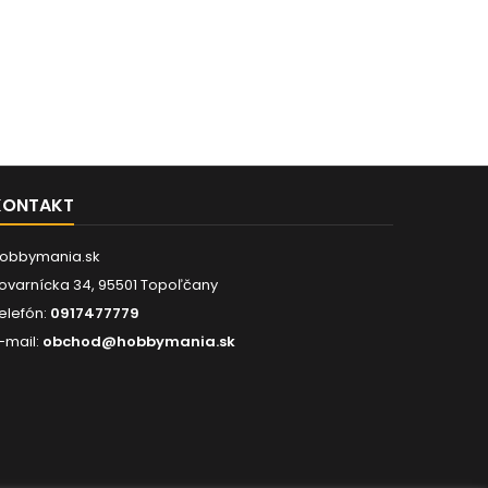
KONTAKT
obbymania.sk
ovarnícka 34, 95501 Topoľčany
elefón:
0917477779
-mail:
obchod@hobbymania.sk