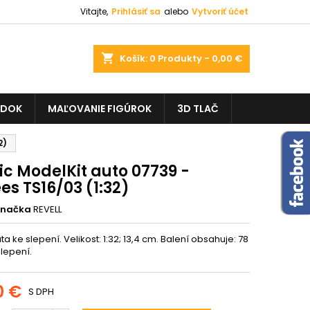
Vitajte,
Prihlásiť sa
alebo
Vytvoriť účet
shopping_cart
Košík:
0
Produkty - 0,00 €
ADOK
MAĽOVANIE FIGÚROK
3D TLAČ
2)
ic ModelKit auto 07739 -
es TS16/03 (1:32)
Značka
REVELL
a ke slepení. Velikost: 1:32; 13,4 cm. Balení obsahuje: 78
slepení.
0 €
S DPH