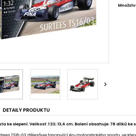
Množstv

DETAILY PRODUKTU
a ke slepení. Velikost: 1:32; 13,4 cm. Balení obsahuje: 78 dílků ke s
tees TS16-03 ztělesňuje fascinující éru motoristického sportu, ve kte