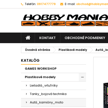
Telefón:
0917477779
E-mail:
obchod@hobbymani
KONTAKT
OBCHODNÉ PODMIENKY
Úvodná stránka
Plastikové modely
Autá_k
KATALÓG
GAMES WORKSHOP
Plastikové modely
Lietadlá_vrtuľníky
Tanky_bojová technika
Autá_kamióny_moto