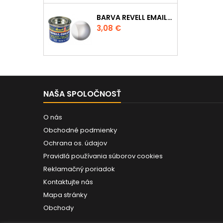
BARVA REVELL EMAILOVÁ - 32102: MATNÁ ČIRÁ (CLEAR MAT)
Cena
3,08 €
NAŠA SPOLOČNOSŤ
O nás
Obchodné podmienky
Ochrana os. údajov
Pravidlá používania súborov cookies
Reklamačný poriadok
Kontaktujte nás
Mapa stránky
Obchody