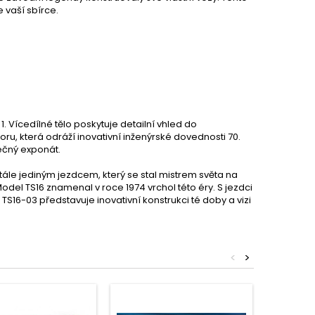
 vaší sbírce.
Vícedílné tělo poskytuje detailní vhled do
oru, která odráží inovativní inženýrské dovednosti 70.
mečný exponát.
stále jediným jezdcem, který se stal mistrem světa na
 Model TS16 znamenal v roce 1974 vrchol této éry. S jezdci
16-03 představuje inovativní konstrukci té doby a vizi
<
>