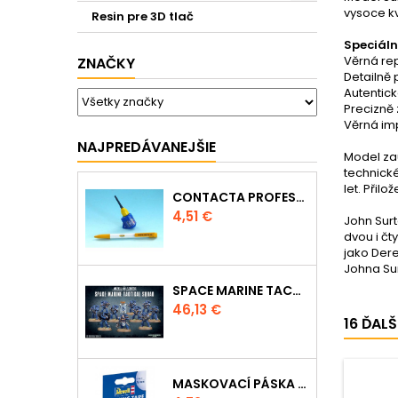
vysoce kv
Resin pre 3D tlač
Speciáln
Věrná rep
ZNAČKY
Detailně 
Autentic
Precizně 
Věrná im
NAJPREDÁVANEJŠIE
Model zau
technické
let. Přil
CONTACTA PROFESSIONAL MINI 39608 - 12,5G
Cena
4,51 €
John Surt
dvou i čt
jako Dere
Johna Su
SPACE MARINE TACTICAL SQUAD
Cena
46,13 €
16 ĎAL
MASKOVACÍ PÁSKA 39695 - 10MM