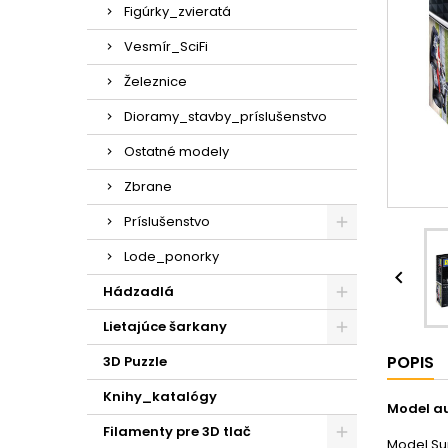
Figúrky_zvieratá
Vesmír_SciFi
Železnice
Dioramy_stavby_príslušenstvo
Ostatné modely
Zbrane
Príslušenstvo
Lode_ponorky

Hádzadlá
Lietajúce šarkany
POPIS
3D Puzzle
Knihy_katalógy
Model aut
Filamenty pre 3D tlač
Model Sur