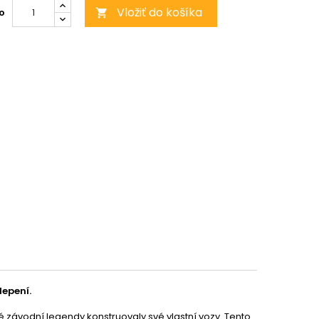
Vložiť do košíka
o

lepení.
ré závodní legendy konstruovaly své vlastní vozy. Tento