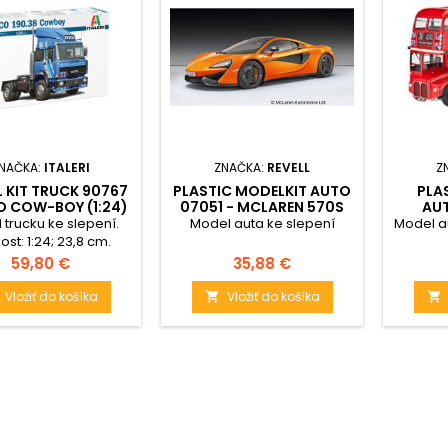
NAČKA:
ITALERI
ZNAČKA:
REVELL
Z
 KIT TRUCK 90767
PLASTIC MODELKIT AUTO
PLA
O COW-BOY (1:24)
07051 - MCLAREN 570S
AUT
(1:24)
LOND
 trucku ke slepení.
Model auta ke slepení
Model a
ost: 1:24; 23,8 cm.
Cena
Cena
59,80 €
35,88 €
Vložiť do košíka
Vložiť do košíka

