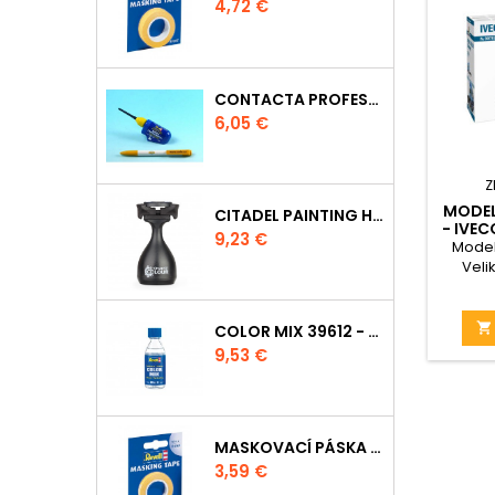
Cena
4,72 €
CONTACTA PROFESSIONAL 39604 - 25G
Cena
6,05 €
Z
MODEL
CITADEL PAINTING HANDLE
- IVEC
Cena
9,23 €
Model
Velik

COLOR MIX 39612 - ŘEDIDLO 100ML
Cena
9,53 €
MASKOVACÍ PÁSKA 39694 - 6MM
Cena
3,59 €