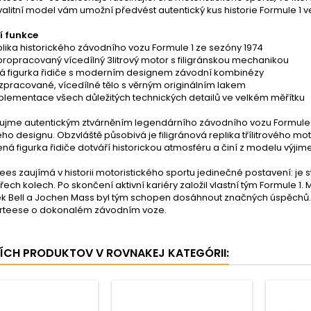
alitní model vám umožní předvést autentický kus historie Formule 1 ve
í funkce
lika historického závodního vozu Formule 1 ze sezóny 1974
propracovaný vícedílný 3litrový motor s filigránskou mechanikou
ká figurka řidiče s moderním designem závodní kombinézy
zpracované, vícedílné tělo s věrným originálním lakem
plementace všech důležitých technických detailů ve velkém měřítku
jme autentickým ztvárněním legendárního závodního vozu Formule 1. 
ho designu. Obzvláště působivá je filigránová replika třílitrového mot
ožená figurka řidiče dotváří historickou atmosféru a činí z modelu výji
ees zaujímá v historii motoristického sportu jedinečné postavení: je 
yřech kolech. Po skončení aktivní kariéry založil vlastní tým Formule 1.
k Bell a Jochen Mass byl tým schopen dosáhnout značných úspěchů. TS
rteese o dokonalém závodním voze.
ŠÍCH PRODUKTOV V ROVNAKEJ KATEGÓRII: