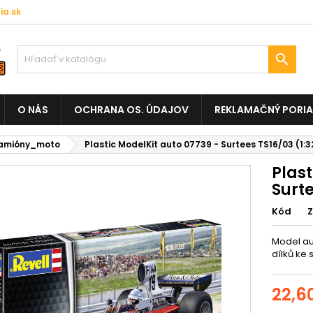
a.sk

O NÁS
OCHRANA OS. ÚDAJOV
REKLAMAČNÝ PORI
amióny_moto
Plastic ModelKit auto 07739 - Surtees TS16/03 (1:3
Plast
Surte
Kód
Model aut
dílků ke 
22,6