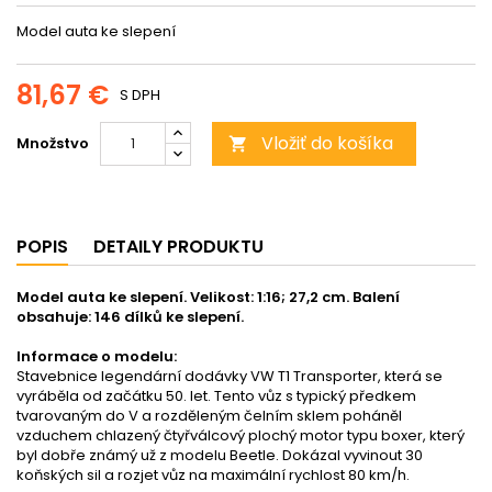
Model auta ke slepení
81,67 €
S DPH
Vložiť do košíka
Množstvo

POPIS
DETAILY PRODUKTU
Model auta ke slepení. Velikost: 1:16; 27,2 cm. Balení
obsahuje: 146 dílků ke slepení.
Informace o modelu:
Stavebnice legendární dodávky VW T1 Transporter, která se
vyráběla od začátku 50. let. Tento vůz s typický předkem
tvarovaným do V a rozděleným čelním sklem poháněl
vzduchem chlazený čtyřválcový plochý motor typu boxer, který
byl dobře známý už z modelu Beetle. Dokázal vyvinout 30
koňských sil a rozjet vůz na maximální rychlost 80 km/h.