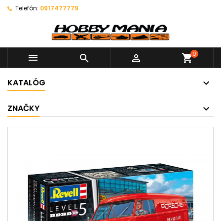
Telefón:
0917477779
0



shopping_cart
KATALÓG
ZNAČKY