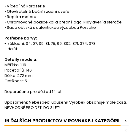
• Vícedílná karoserie
• Otevíratelné boční i zadní dveře
• Replika motoru
• Chromované poklice kol a přední logo, kliky dveří a stěrače
• Sada obtisků s autentickou výzdobou Porsche
Potřebné barvy:
- základní: 04, 07, 09, 31, 75, 99, 302, 371, 374, 378
- další:
Detaily modelu:
Měřítko: 1:16
Počet dílů: 146
Délka: 272 mm
Obtížnost: 5
Doporučeno pro děti od 14 let.
Upozornění: Nebezpečí udušení! Výrobek obsahuje malé části.
NEVHODNÉ PRO DĚTI DO 3 LET!
16 ĎALŠÍCH PRODUKTOV V ROVNAKEJ KATEGÓRII:
>
<