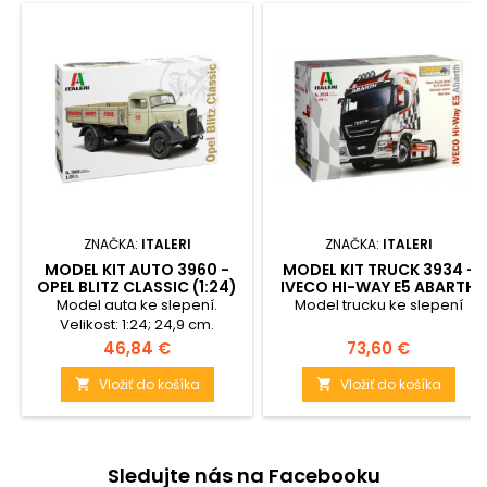
ZNAČKA:
ITALERI
ZNAČKA:
ITALERI
MODEL KIT AUTO 3960 -
MODEL KIT TRUCK 3934 -
OPEL BLITZ CLASSIC (1:24)
IVECO HI-WAY E5 ABARTH
(1:24)
Model auta ke slepení.
Model trucku ke slepení
Velikost: 1:24; 24,9 cm.
Obtížnost: 3.
Cena
Cena
46,84 €
73,60 €
Vložiť do košíka
Vložiť do košíka


Sledujte nás na Facebooku