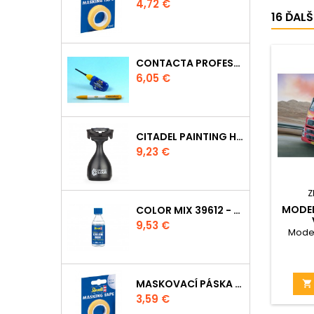
Cena
4,72 €
16 ĎAL
CONTACTA PROFESSIONAL 39604 - 25G
Cena
6,05 €
CITADEL PAINTING HANDLE
Cena
9,23 €
Z
MODEL
COLOR MIX 39612 - ŘEDIDLO 100ML
Cena
9,53 €
GLOBE
Model
MASKOVACÍ PÁSKA 39694 - 6MM

Cena
3,59 €