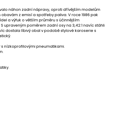
valo náhon zadní nápravy, oproti dřívějším modelům
m obavám z emisí a spotřeby paliva. V roce 1986 pak
řídel a výfuk o větším průměru s účinnějším
 S upraveným poměrem zadní osy na 3,42:1 navíc stáhli
íc dostala líbivý obal v podobě stylové karoserie s
tický.
 s nízkoprofilovými pneumatikami.
m.
tiky.