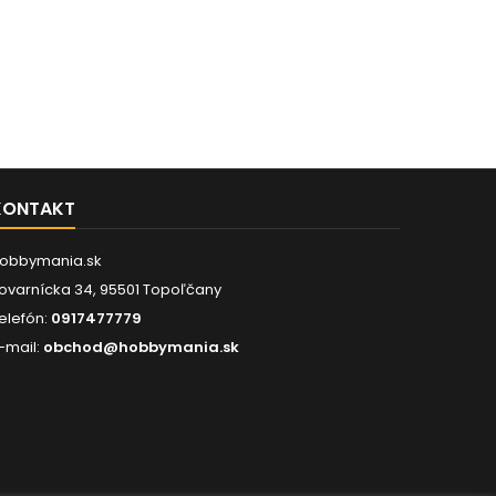
KONTAKT
obbymania.sk
ovarnícka 34, 95501 Topoľčany
elefón:
0917477779
-mail:
obchod@hobbymania.sk