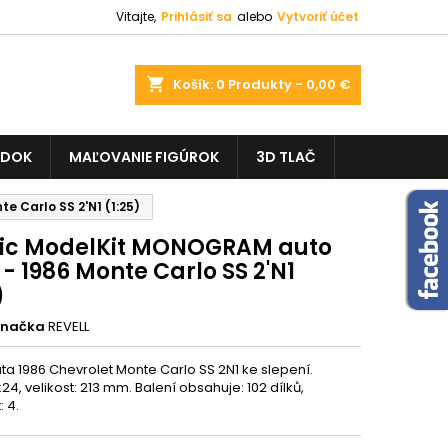
Vitajte,
Prihlásiť sa
alebo
Vytvoriť účet
shopping_cart
Košík:
0
Produkty - 0,00 €
ADOK
MAĽOVANIE FIGÚROK
3D TLAČ
 Carlo SS 2'N1 (1:25)
tic ModelKit MONOGRAM auto
- 1986 Monte Carlo SS 2'N1
)
Značka
REVELL
ta 1986 Chevrolet Monte Carlo SS 2N1 ke slepení.
1:24, velikost: 213 mm. Balení obsahuje: 102 dílků,
: 4.