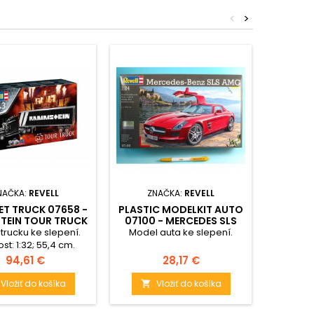
<
>
NAČKA:
REVELL
ZNAČKA:
REVELL
ZN
ET TRUCK 07658 -
PLASTIC MODELKIT AUTO
MODELS
TEIN TOUR TRUCK
07100 - MERCEDES SLS
JAGUA
(1:32)
AMG (1:24)
trucku ke slepení.
Model auta ke slepení.
Model 
ost: 1:32; 55,4 cm.
Velikost:
bsahuje: 96 dílků ke
obsahu
Cena
Cena
94,61 €
28,17 €
, lepidlo, štětec a
slepení
barvičky.
Vložiť do košíka
Vložiť do košíka

