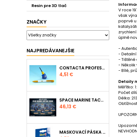
Informac
Resin pre 3D tlač
V roce 1
však výra
poprvé u 
ZNAČKY
katalyzát
zrychlení
úplně no
- Autenti
NAJPREDÁVANEJŠIE
- Detail
- Tištěné
- Několik
CONTACTA PROFESSIONAL MINI 39608 - 12,5G
- Bílé, p
Cena
4,51 €
Detaily 
Měřítko: 1
Počet dílů
Délka: 2
SPACE MARINE TACTICAL SQUAD
Obtížnost
Cena
46,13 €
UPOZORNĚN
Upozorně
NEVHODNÉ
MASKOVACÍ PÁSKA 39695 - 10MM