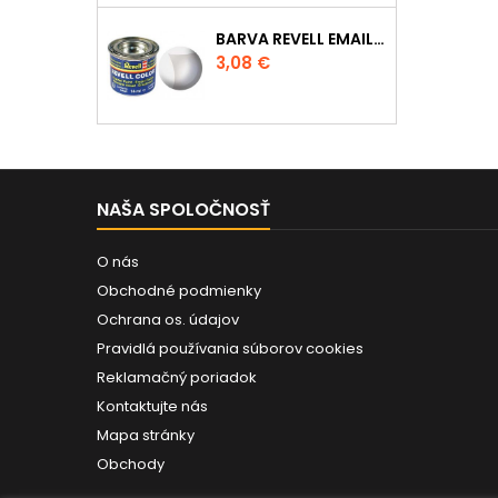
BARVA REVELL EMAILOVÁ - 32102: MATNÁ ČIRÁ (CLEAR MAT)
Cena
3,08 €
NAŠA SPOLOČNOSŤ
O nás
Obchodné podmienky
Ochrana os. údajov
Pravidlá používania súborov cookies
Reklamačný poriadok
Kontaktujte nás
Mapa stránky
Obchody