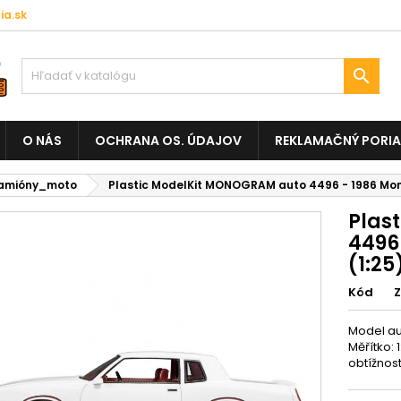
a.sk

O NÁS
OCHRANA OS. ÚDAJOV
REKLAMAČNÝ PORI
amióny_moto
Plastic ModelKit MONOGRAM auto 4496 - 1986 Monte
Plas
4496 
(1:25
Kód
Model au
Měřítko: 
obtížnost