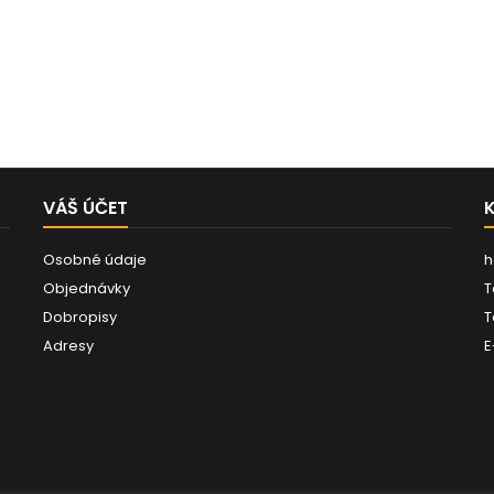
VÁŠ ÚČET
Osobné údaje
h
Objednávky
T
Dobropisy
T
Adresy
E