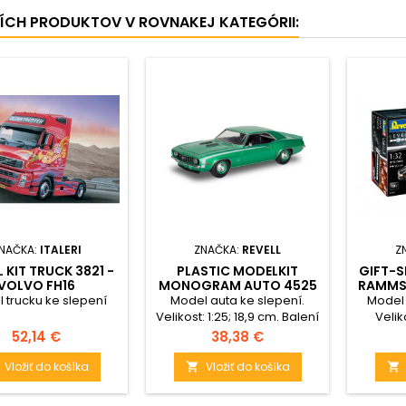
ŠÍCH PRODUKTOV V ROVNAKEJ KATEGÓRII:
NAČKA:
ITALERI
ZNAČKA:
REVELL
Z
 KIT TRUCK 3821 -
PLASTIC MODELKIT
GIFT-S
VOLVO FH16
MONOGRAM AUTO 4525
RAMMS
TROTTER XL (1:24)
- 1969 CAMARO SS 396
 trucku ke slepení
Model auta ke slepení.
Model 
2N1 (1:25)
Velikost: 1:25; 18,9 cm. Balení
Velik
obsahuje: 129 dílků ke
Balení o
Cena
Cena
52,14 €
38,38 €
slepení.
slepení
Vložiť do košíka
Vložiť do košíka

