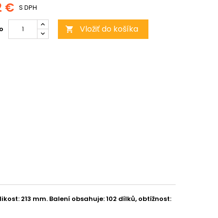
2 €
S DPH
Vložiť do košíka
o

ikost: 213 mm. Balení obsahuje: 102 dílků, obtížnost: