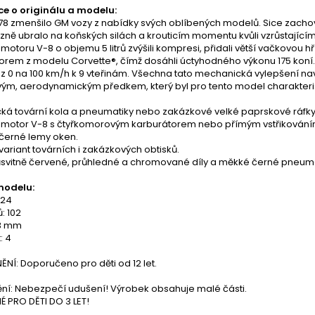
e o originálu a modelu:
978 zmenšilo GM vozy z nabídky svých oblíbených modelů. Sice zacho
zně ubralo na koňských silách a krouticím momentu kvůli vzrůstající
motoru V-8 o objemu 5 litrů zvýšili kompresi, přidali větší vačkovou h
orem z modelu Corvette®, čímž dosáhli úctyhodného výkonu 175 koní.
 z 0 na 100 km/h k 9 vteřinám. Všechna tato mechanická vylepšení nav
vým, aerodynamickým předkem, který byl pro tento model charakteris
cká tovární kola a pneumatiky nebo zakázkové velké paprskové ráfky
ní motor V-8 s čtyřkomorovým karburátorem nebo přímým vstřikování
 černé lemy oken.
 variant továrních i zakázkových obtisků.
růsvitně červené, průhledné a chromované díly a měkké černé pneuma
modelu:
:24
: 102
13 mm
: 4
Í: Doporučeno pro děti od 12 let.
ní: Nebezpečí udušení! Výrobek obsahuje malé části.
 PRO DĚTI DO 3 LET!