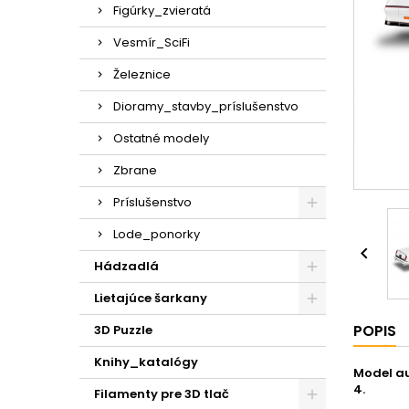
Figúrky_zvieratá
Vesmír_SciFi
Železnice
Dioramy_stavby_príslušenstvo
Ostatné modely
Zbrane
Príslušenstvo
Lode_ponorky

Hádzadlá
Lietajúce šarkany
POPIS
3D Puzzle
Knihy_katalógy
Model aut
4.
Filamenty pre 3D tlač