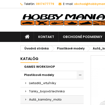
Telefón:
0917477779
E-mail:
obchod@hobbymani
KONTAKT
OBCHODNÉ PODMIENKY
Úvodná stránka
Plastikové modely
Autá_k
KATALÓG
GAMES WORKSHOP
Plastikové modely
Lietadlá_vrtuľníky
Tanky_bojová technika
Autá_kamióny_moto