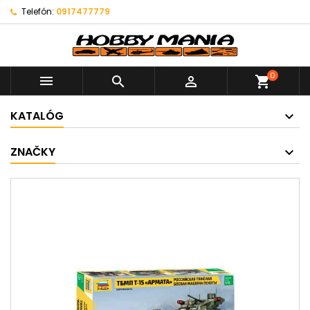
Telefón:
0917477779
0



shopping_cart
KATALÓG
ZNAČKY