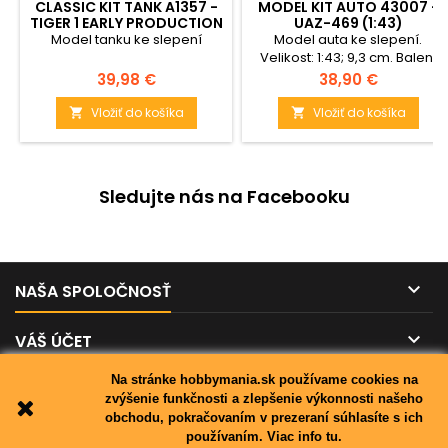
CLASSIC KIT TANK A1357 -
MODEL KIT AUTO 43007 -
TIGER 1 EARLY PRODUCTION
UAZ-469 (1:43)
VERSION (1:35)
Model tanku ke slepení
Model auta ke slepení.
Velikost: 1:43; 9,3 cm. Balení
obsahuje: 137 dílků ke
Cena
Cena
39,98 €
38,90 €
slepení.
Vložiť do košíka
Vložiť do košíka


Sledujte nás na Facebooku

NAŠA SPOLOČNOSŤ

VÁŠ ÚČET
Na stránke hobbymania.sk používame cookies na

KONTAKT
zvýšenie funkčnosti a zlepšenie výkonnosti našeho
obchodu, pokračovaním v prezeraní súhlasíte s ich
používaním.
Viac info tu.
© Copyright 2026 hobbymania.sk. All Rights Reserved.