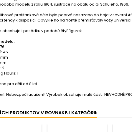
odoba modelu z roku 1964, ilustrace na obalu od G. Schuleho, 1966.
ilibrové protitankové dělo bylo poprvé nasazeno do boje v severní Afr
i tehdy k dispozici. Obvykle ho na frontě přemisťovaly vozy Universal
 obsahuje i posádku v podobě čtyř figurek.
modelu:
:76
ů: 45
1 mm
7 mm
: 2
ng Hours: 1
o pro děti od 8 let.
ní: Nebezpečí udušení! Výrobek obsahuje malé části. NEVHODNÉ PRO 
ŠÍCH PRODUKTOV V ROVNAKEJ KATEGÓRII: