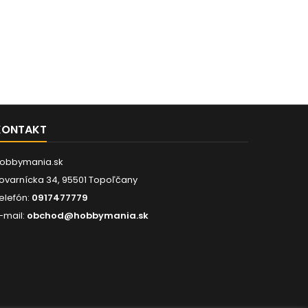
KONTAKT
obbymania.sk
ovarnícka 34, 95501 Topoľčany
elefón:
0917477779
-mail:
obchod@hobbymania.sk