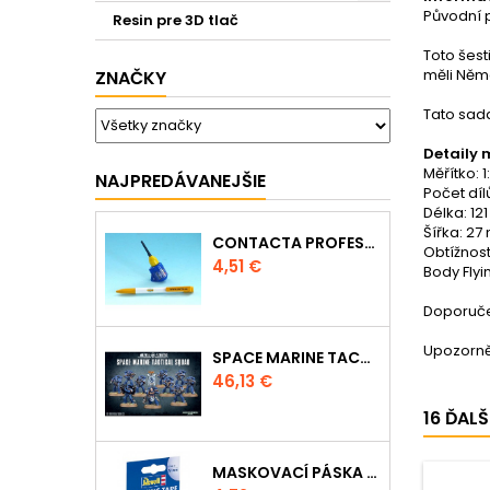
Původní p
Resin pre 3D tlač
Toto šest
měli Němc
ZNAČKY
Tato sada
Detaily 
Měřítko: 1
NAJPREDÁVANEJŠIE
Počet díl
Délka: 12
Šířka: 2
CONTACTA PROFESSIONAL MINI 39608 - 12,5G
Obtížnost
Cena
4,51 €
Body Flyi
Doporučen
Upozorně
SPACE MARINE TACTICAL SQUAD
Cena
46,13 €
16 ĎAL
MASKOVACÍ PÁSKA 39695 - 10MM