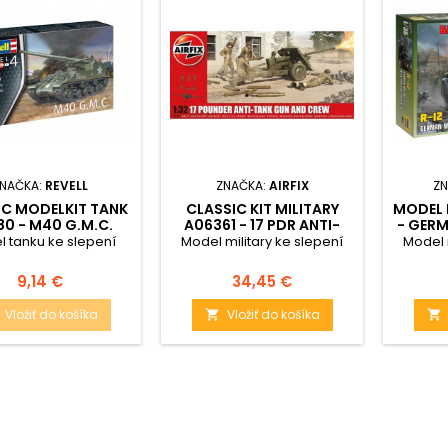
NAČKA:
REVELL
ZNAČKA:
AIRFIX
ZN
IC MODELKIT TANK
CLASSIC KIT MILITARY
MODEL 
0 - M40 G.M.C.
A06361 - 17 PDR ANTI-
- GERM
(1:76)
TANK GUN (1:32) -
R12 W
 tanku ke slepení
Model military ke slepení
Model 
REEDICE
Cena
Cena
9,14 €
34,45 €
Vložiť do košíka
Vložiť do košíka

