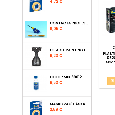
Cena
4,72 €
CONTACTA PROFESSIONAL 39604 - 25G
Cena
6,05 €
Z
CITADEL PAINTING HANDLE
PLAST
Cena
9,23 €
0328
Model
COLOR MIX 39612 - ŘEDIDLO 100ML

Cena
9,53 €
MASKOVACÍ PÁSKA 39694 - 6MM
Cena
3,59 €