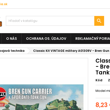
a.sk

O NÁS
OCHRANA OS. ÚDAJOV
REKLAMAČNÝ PORI
ojová technika
Classic Kit VINTAGE military A01309V - Bren Gun 
Class
- Bre
Tank
Kód
Model mil
8,23