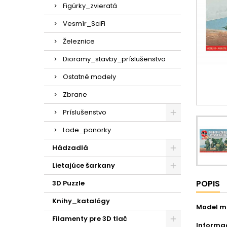
Figúrky_zvieratá
Vesmír_SciFi
Železnice
Dioramy_stavby_príslušenstvo
Ostatné modely
Zbrane
Príslušenstvo
Lode_ponorky
Hádzadlá
Lietajúce šarkany
POPIS
3D Puzzle
Knihy_katalógy
Model mil
Filamenty pre 3D tlač
Informac