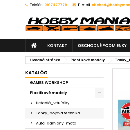
Telefón:
0917477779
E-mail:
obchod@hobbymani
KONTAKT
OBCHODNÉ PODMIENKY
Úvodná stránka
Plastikové modely
Tanky_b
KATALÓG
GAMES WORKSHOP
Plastikové modely
Lietadlá_vrtuľníky
Tanky_bojová technika
Autá_kamióny_moto