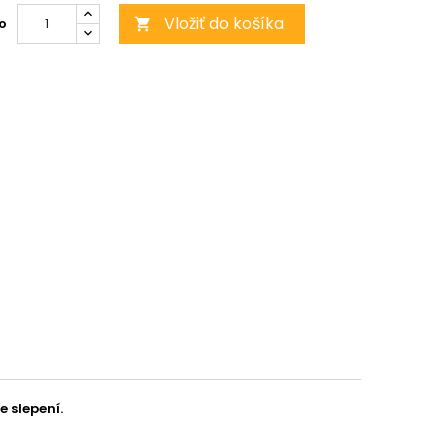
Vložiť do košíka
o

e slepení.