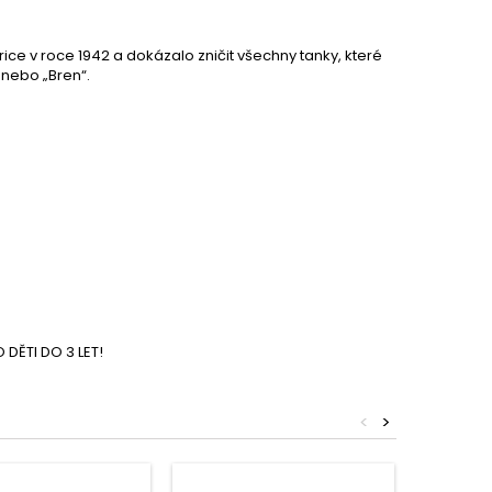
ice v roce 1942 a dokázalo zničit všechny tanky, které
 nebo „Bren“.
DĚTI DO 3 LET!
<
>