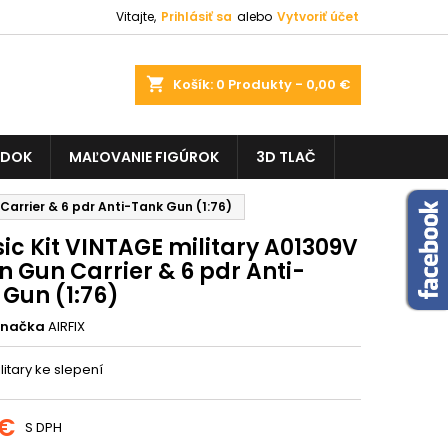
Vitajte,
Prihlásiť sa
alebo
Vytvoriť účet
shopping_cart
Košík:
0
Produkty - 0,00 €
ADOK
MAĽOVANIE FIGÚROK
3D TLAČ
Carrier & 6 pdr Anti-Tank Gun (1:76)
ic Kit VINTAGE military A01309V
n Gun Carrier & 6 pdr Anti-
 Gun (1:76)
Značka
AIRFIX
itary ke slepení
 €
S DPH