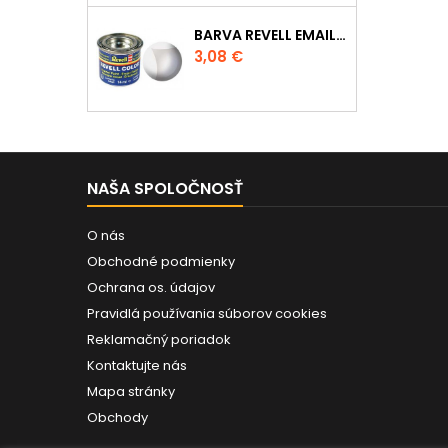
BARVA REVELL EMAILOVÁ - 32102: MATNÁ ČIRÁ (CLEAR MAT)
Cena
3,08 €
NAŠA SPOLOČNOSŤ
O nás
Obchodné podmienky
Ochrana os. údajov
Pravidlá používania súborov cookies
Reklamačný poriadok
Kontaktujte nás
Mapa stránky
Obchody