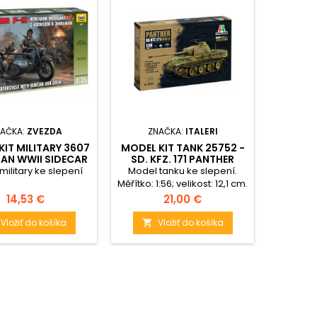
AČKA:
ZVEZDA
ZNAČKA:
ITALERI
ZN
KIT MILITARY 3607
MODEL KIT TANK 25752 -
MODEL K
AN WWII SIDECAR
SD. KFZ. 171 PANTHER
- R
ITH CREW (1:35)
AUSF. A (1:56)
MILITA
military ke slepení
Model tanku ke slepení.
Model m
Měřítko: 1:56; velikost: 12,1 cm.
Velikost:
Cena
Cena
14,53 €
21,00 €
Vložiť do košíka
Vložiť do košíka

