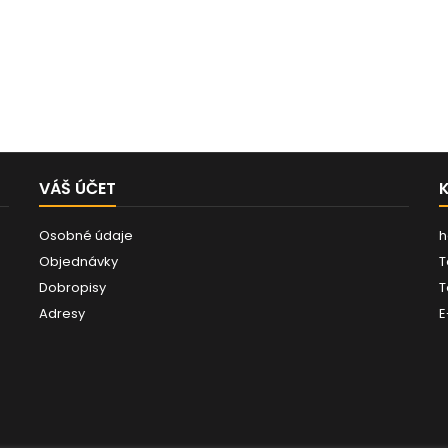
VÁŠ ÚČET
Osobné údaje
h
Objednávky
T
Dobropisy
T
Adresy
E