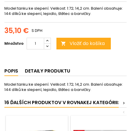
Model tanku ke slepení. Velikost: 1:72; 14,2 cm. Balení obsahuje:
144 dílků ke slepení, lepidlo, štětec a barvičky.
35,10 €
S DPH
Vložiť do košíka
Množstvo

POPIS
DETAILY PRODUKTU
Model tanku ke slepení. Velikost: 1:72; 14,2 cm. Balení obsahuje:
144 dílků ke slepení, lepidlo, štětec a barvičky.
16 ĎALŠÍCH PRODUKTOV V ROVNAKEJ KATEGÓRII:
>
<