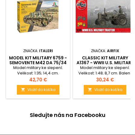
ZNAČKA:
ITALERI
ZNAČKA:
AIRFIX
MODEL KIT MILITARY 6759 -
CLASSIC KIT MILITARY
SEMOVENTE M42 DA 75/34
A1367 - WWII U.S. MILITARY
UPGRADE EDITION (1:35)
TRACTOR (1:35)
Model military ke slepení.
Model military ke slepení.
Velikost: 1:35; 14,4 cm.
Velikost: 1:48; 8,7 cm. Balení
obsahuje: 70 dílků ke slepení.
Cena
Cena
42,70 €
30,24 €
Vložiť do košíka
Vložiť do košíka


Sledujte nás na Facebooku