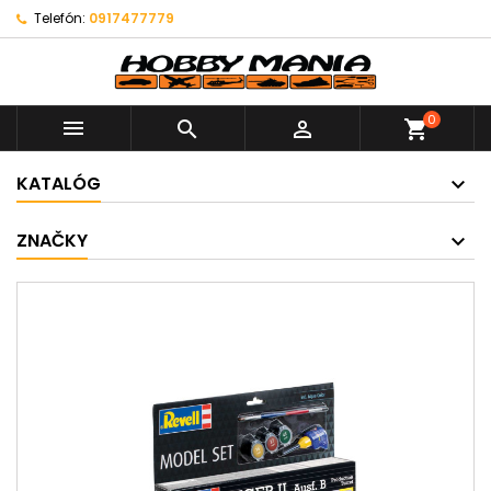
Telefón:
0917477779
0



shopping_cart
KATALÓG
ZNAČKY