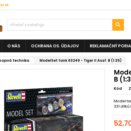
a.sk

O NÁS
OCHRANA OS. ÚDAJOV
REKLAMAČNÝ PORI
ojová technika
ModelSet tank 63249 - Tiger II Ausf. B (1:35)
Model
B (1:
Kód
Model tan
331 dílků
52,7