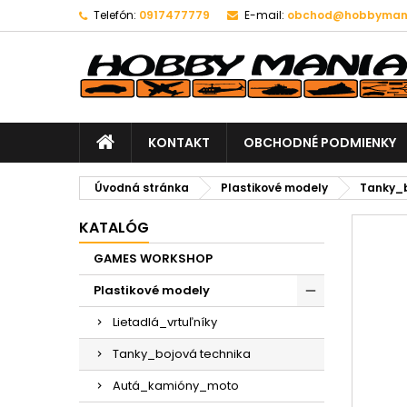
Telefón:
0917477779
E-mail:
obchod@hobbymani
KONTAKT
OBCHODNÉ PODMIENKY
Úvodná stránka
Plastikové modely
Tanky_b
KATALÓG
GAMES WORKSHOP
Plastikové modely
Lietadlá_vrtuľníky
Tanky_bojová technika
Autá_kamióny_moto