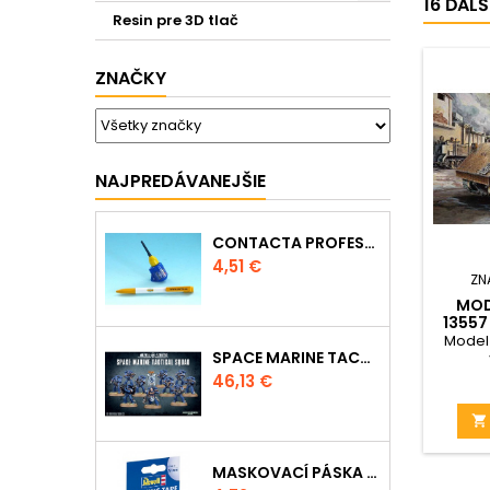
16 ĎAL
Resin pre 3D tlač
ZNAČKY
NAJPREDÁVANEJŠIE
CONTACTA PROFESSIONAL MINI 39608 - 12,5G
Cena
4,51 €
ZN
MOD
13557
Model 
SPACE MARINE TACTICAL SQUAD
Cena
46,13 €

MASKOVACÍ PÁSKA 39695 - 10MM