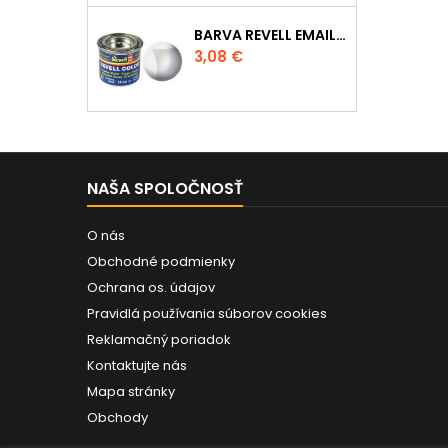
BARVA REVELL EMAILOVÁ - 32102: MATNÁ ČIRÁ (CLEAR MAT)
Cena
3,08 €
NAŠA SPOLOČNOSŤ
O nás
Obchodné podmienky
Ochrana os. údajov
Pravidlá používania súborov cookies
Reklamačný poriadok
Kontaktujte nás
Mapa stránky
Obchody