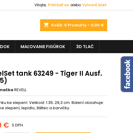
Vitajte,
Prihlásiť sa
alebo
Vytvoriť účet
shopping_cart
Košík:
0
Produkty - 0,00 €
ADOK
MAĽOVANIE FIGÚROK
3D TLAČ
Set tank 63249 - Tiger II Ausf.
35)
Značka
REVELL
ku ke slepení. Velikost: 1:35; 29,3 cm. Balení obsahuje:
 ke slepení, lepidlo, štětec a barvičky.
0 €
S DPH