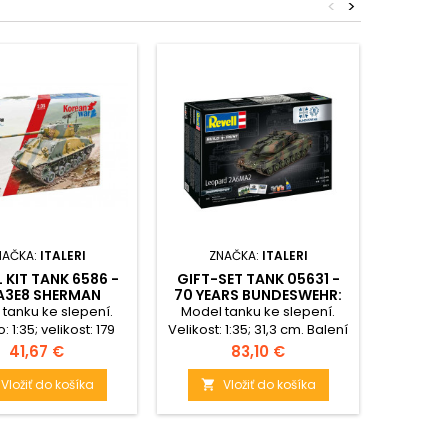
<
>
NAČKA:
ITALERI
ZNAČKA:
ITALERI
Z
 KIT TANK 6586 -
GIFT-SET TANK 05631 -
CLASS
3E8 SHERMAN
70 YEARS BUNDESWEHR:
MILI
AN WAR (1:35)
LEOPARD 2 A6A2
CHURCHI
tanku ke slepení.
Model tanku ke slepení.
Model m
(EXCLUSIVE EDITION)
: 1:35; velikost: 179
Velikost: 1:35; 31,3 cm. Balení
(1:35)
 Obtížnost: 4.
obsahuje: 265 dílků ke
Cena
Cena
41,67 €
83,10 €
slepení, lepidlo, štětec a
barvičky.
Vložiť do košíka
Vložiť do košíka

