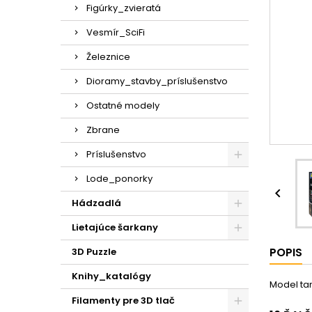
Figúrky_zvieratá
Vesmír_SciFi
Železnice
Dioramy_stavby_príslušenstvo
Ostatné modely
Zbrane
Príslušenstvo
Lode_ponorky

Hádzadlá
Lietajúce šarkany
POPIS
3D Puzzle
Knihy_katalógy
Model tan
Filamenty pre 3D tlač