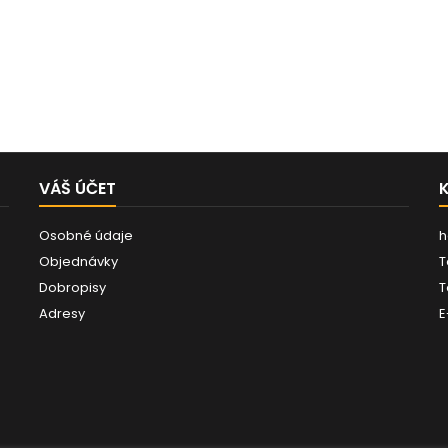
VÁŠ ÚČET
Osobné údaje
h
Objednávky
T
Dobropisy
T
Adresy
E