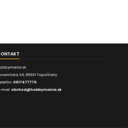
KONTAKT
obbymania.sk
ovarnícka 34, 95501 Topoľčany
elefón:
0917477779
-mail:
obchod@hobbymania.sk