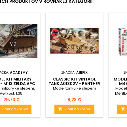
ŠÍCH PRODUKTOV V ROVNAKEJ KATEGÓRII:
AČKA:
ACADEMY
ZNAČKA:
AIRFIX
Z
EL KIT MILITARY
CLASSIC KIT VINTAGE
MODEL
 - M113 ZELDA APC
TANK A01302V - PANTHER
M4A
(1:35)
(1:76)
KORE
military ke slepení.
Model tanku ke slepení
Model 
Velikost: 1:35.
Měřítko
mm.
Cena
Cena
29,73 €
8,23 €
Vložiť do košíka
Vložiť do košíka

