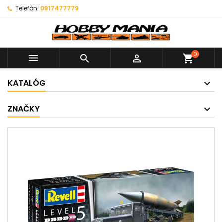
Telefón:
0917477779
0



shopping_cart
KATALÓG
ZNAČKY