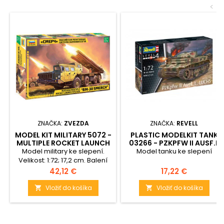
<
ZNAČKA:
ZVEZDA
ZNAČKA:
REVELL
MODEL KIT MILITARY 5072 -
PLASTIC MODELKIT TANK
MULTIPLE ROCKET LAUNCH
03266 - PZKPFW II AUSF.L
SYSTEM "SMERCH" (1:72)
LUCHS (SD.KFZ.123) (1:72)
Model military ke slepení.
Model tanku ke slepení
Velikost: 1:72; 17,2 cm. Balení
obsahuje: 335 dílků.
Cena
Cena
42,12 €
17,22 €
Vložiť do košíka
Vložiť do košíka

