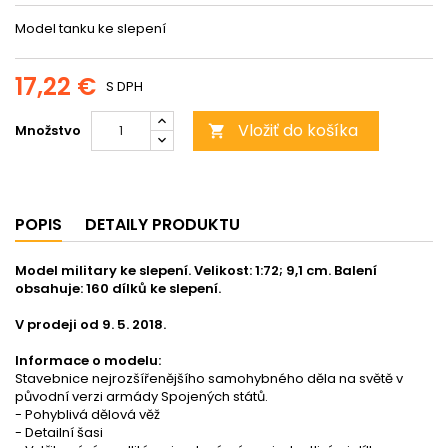
Model tanku ke slepení
17,22 €
S DPH
Vložiť do košíka
Množstvo

POPIS
DETAILY PRODUKTU
Model military ke slepení. Velikost: 1:72; 9,1 cm. Balení
obsahuje: 160 dílků ke slepení.
V prodeji od 9. 5. 2018.
Informace o modelu:
Stavebnice nejrozšířenějšího samohybného děla na světě v
původní verzi armády Spojených států.
- Pohyblivá dělová věž
- Detailní šasi