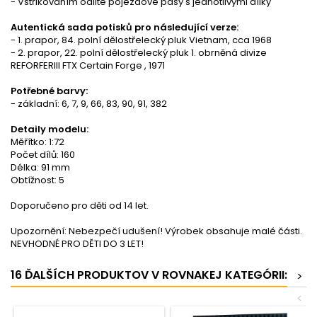
- Vstřikováním odlité pojezdové pásy s jednotlivými dílky
Autentická sada potisků pro následující verze:
- 1. prapor, 84. polní dělostřelecký pluk Vietnam, cca 1968
- 2. prapor, 22. polní dělostřelecký pluk 1. obrněná divize
REFORFERIII FTX Certain Forge , 1971
Potřebné barvy:
- základní: 6, 7, 9, 66, 83, 90, 91, 382
Detaily modelu:
Měřítko: 1:72
Počet dílů: 160
Délka: 91 mm
Obtížnost: 5
Doporučeno pro děti od 14 let.
Upozornění: Nebezpečí udušení! Výrobek obsahuje malé části.
NEVHODNÉ PRO DĚTI DO 3 LET!
16 ĎALŠÍCH PRODUKTOV V ROVNAKEJ KATEGÓRII:
>
<