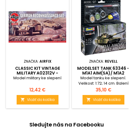
ZNAČKA:
AIRFIX
ZNAČKA:
REVELL
CLASSIC KIT VINTAGE
MODELSET TANK 63346 -
MILITARY A02312V -
M1A1 AIM(SA)/ M1A2
GERMAN RECONNAISANCE
ABRAMS (1:72)
Model military ke slepení
Model tanku ke slepení.
SET (1:76)
Velikost: 1:72; 14 cm. Balení
obsahuje: 126 dílků ke
Cena
Cena
12,42 €
35,10 €
slepení, lepidlo, štětec a
barvičky.
Vložiť do košíka
Vložiť do košíka


Sledujte nás na Facebooku