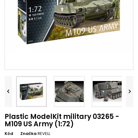


Plastic ModelKit military 03265 -
M109 US Army (1:72)
Kód
Značka
REVELL