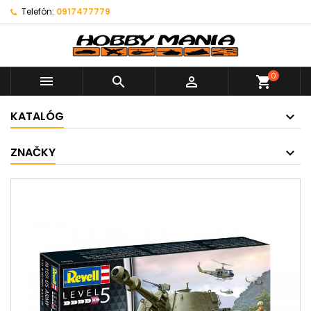
Telefón:
0917477779
0



shopping_cart
KATALÓG
ZNAČKY