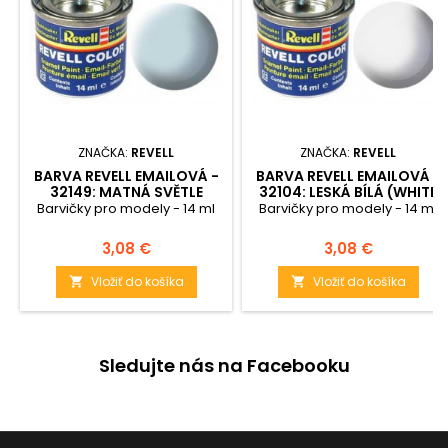
ZNAČKA:
REVELL
ZNAČKA:
REVELL
BARVA REVELL EMAILOVÁ -
BARVA REVELL EMAILOVÁ -
32149: MATNÁ SVĚTLE
32104: LESKÁ BÍLÁ (WHITE
MODRÁ (LIGHT BLUE MAT)
GLOSS)
Barvičky pro modely - 14 ml
Barvičky pro modely - 14 ml
Cena
Cena
3,08 €
3,08 €
Vložiť do košíka
Vložiť do košíka


Sledujte nás na Facebooku