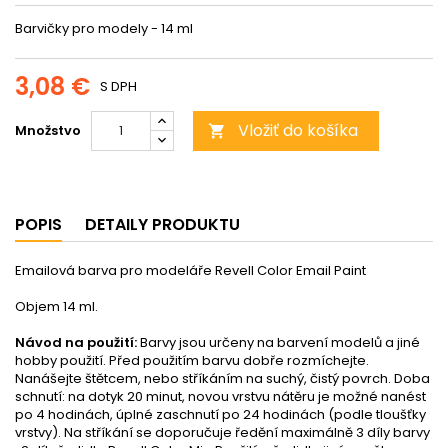
Barvičky pro modely - 14 ml
3,08 €
S DPH
Vložiť do košíka
Množstvo

POPIS
DETAILY PRODUKTU
Emailová barva pro modeláře Revell Color Email Paint
Objem 14 ml.
Návod na použití:
Barvy jsou určeny na barvení modelů a jiné
hobby použití. Před použitím barvu dobře rozmíchejte.
Nanášejte štětcem, nebo stříkáním na suchý, čistý povrch. Doba
schnutí: na dotyk 20 minut, novou vrstvu nátěru je možné nanést
po 4 hodinách, úplné zaschnutí po 24 hodinách (podle tloušťky
vrstvy). Na stříkání se doporučuje ředění maximálně 3 díly barvy