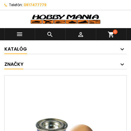
Telefón:
0917477779
0



shopping_cart
KATALÓG
ZNAČKY