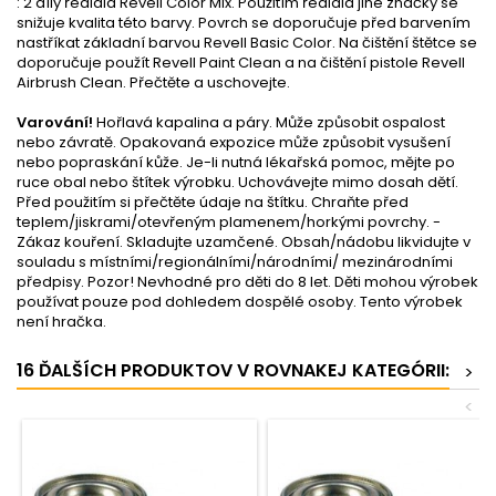
: 2 díly ředidla Revell Color Mix. Použitím ředidla jiné značky se
snižuje kvalita této barvy. Povrch se doporučuje před barvením
nastříkat základní barvou Revell Basic Color. Na čištění štětce se
doporučuje použít Revell Paint Clean a na čištění pistole Revell
Airbrush Clean. Přečtěte a uschovejte.
Varování!
Hořlavá kapalina a páry. Může způsobit ospalost
nebo závratě. Opakovaná expozice může způsobit vysušení
nebo popraskání kůže. Je-li nutná lékařská pomoc, mějte po
ruce obal nebo štítek výrobku. Uchovávejte mimo dosah dětí.
Před použitím si přečtěte údaje na štítku. Chraňte před
teplem/jiskrami/otevřeným plamenem/horkými povrchy. -
Zákaz kouření. Skladujte uzamčené. Obsah/nádobu likvidujte v
souladu s místními/regionálními/národními/ mezinárodními
předpisy. Pozor! Nevhodné pro děti do 8 let. Děti mohou výrobek
používat pouze pod dohledem dospělé osoby. Tento výrobek
není hračka.
16 ĎALŠÍCH PRODUKTOV V ROVNAKEJ KATEGÓRII:
>
<