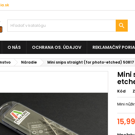
a.sk

O NÁS
OCHRANA OS. ÚDAJOV
REKLAMAČNÝ PORI
enstvo
Náradie
Mini snips straight (for photo-etched) 50817 
Mini 
etch
Kód
Mini nůž
15,9
Množstv