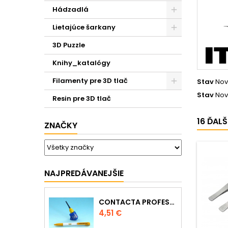
Hádzadlá
Lietajúce šarkany
3D Puzzle
Knihy_katalógy
Filamenty pre 3D tlač
Stav
Nov
Stav
Nov
Resin pre 3D tlač
16 ĎAL
ZNAČKY
NAJPREDÁVANEJŠIE
CONTACTA PROFESSIONAL MINI 39608 - 12,5G
Cena
4,51 €