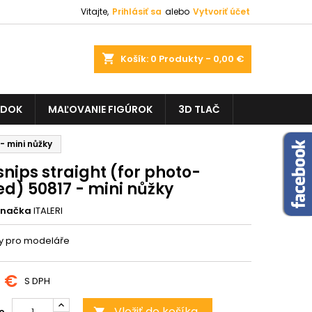
Vitajte,
Prihlásiť sa
alebo
Vytvoriť účet
shopping_cart
Košík:
0
Produkty - 0,00 €
ADOK
MAĽOVANIE FIGÚROK
3D TLAČ
- mini nůžky
snips straight (for photo-
ed) 50817 - mini nůžky
Značka
ITALERI
ky pro modeláře
9 €
S DPH
Vložiť do košíka
o