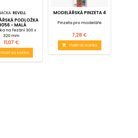
MODELÁŘSKÁ PINZETA 4
KOMP
NAČKA:
REVELL
ÁŘSKÁ PODLOŽKA
Pinzeta pro modeláře
Kom
9056 - MALÁ
ka na řezání 300 x
Cena
7,28 €
320 mm
Cena
11,07 €
Vložiť do košíka


Vložiť do košíka