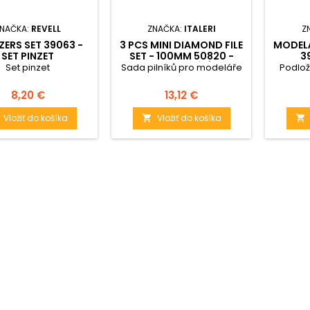
NAČKA:
REVELL
ZNAČKA:
ITALERI
Z
ZERS SET 39063 -
3 PCS MINI DIAMOND FILE
MODEL
SET PINZET
SET - 100MM 50820 -
3
SADA PLNÍKŮ
Set pinzet
Sada pilníků pro modeláře
Podlož
Cena
Cena
8,20 €
13,12 €
Vložiť do košíka
Vložiť do košíka

