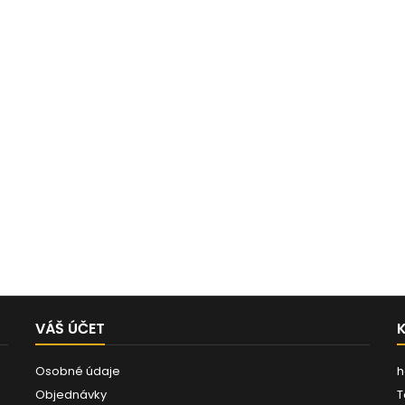
VÁŠ ÚČET
Osobné údaje
h
Objednávky
T