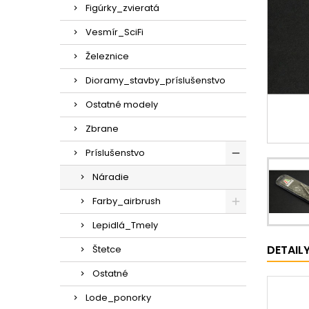
Figúrky_zvieratá
Vesmír_SciFi
Železnice
Dioramy_stavby_príslušenstvo
Ostatné modely
Zbrane
Príslušenstvo
Náradie
Farby_airbrush
Lepidlá_Tmely
DETAIL
Štetce
Ostatné
Lode_ponorky