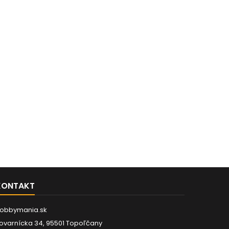
KONTAKT
obbymania.sk
ovarnícka 34, 95501 Topoľčany