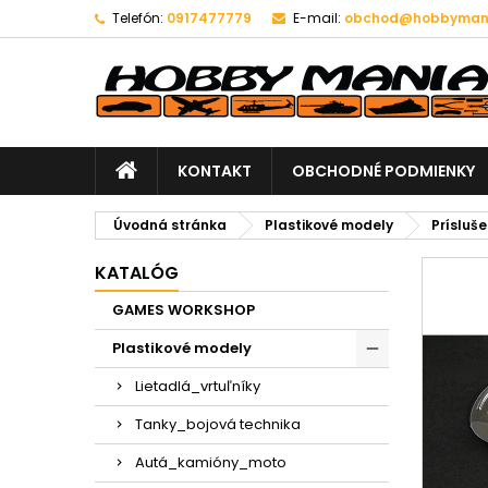
Telefón:
0917477779
E-mail:
obchod@hobbymani
KONTAKT
OBCHODNÉ PODMIENKY
Úvodná stránka
Plastikové modely
Prísluš
KATALÓG
GAMES WORKSHOP
Plastikové modely
Lietadlá_vrtuľníky
Tanky_bojová technika
Autá_kamióny_moto