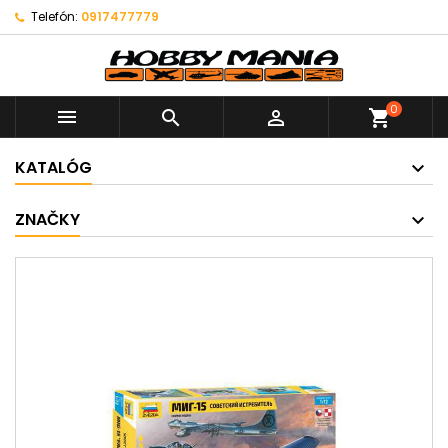
Telefón:
0917477779
0



shopping_cart
KATALÓG
ZNAČKY