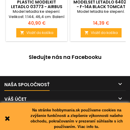
PLASTIC MODELKIT
MODELSET LETADLO 64029
LETADLO 03773 - AIRBUS
- F-14A BLACK TOMCAT
A350-900 "TURKISH
(1:144)
Model letadla ke slepení.
Model letadla ke slepení.
AIRLINES" (1:144)
Velikost: 1:144; 46,4 cm. Balení
obsahuje: 120 dílků ke
Cena
Cena
40,90 €
14,39 €
slepení.
Vložiť do košíka
Vložiť do košíka


Sledujte nás na Facebooku

NAŠA SPOLOČNOSŤ

VÁŠ ÚČET
Na stránke hobbymania.sk používame cookies na

KONTAKT
zvýšenie funkčnosti a zlepšenie výkonnosti našeho
obchodu, pokračovaním v prezeraní súhlasíte s ich
používaním.
Viac info tu.
© Copyright 2026 hobbymania.sk. All Rights Reserved.