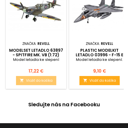
ZNAČKA:
REVELL
ZNAČKA:
REVELL
MODELSET LETADLO 63897
PLASTIC MODELKIT
- SPITFIRE MK. VB (1:72)
LETADLO 03996 - F-15 E
EAGLE (1:144)
Model letadla ke slepení
Model letadla ke slepení.
Cena
Cena
17,22 €
9,10 €
Vložiť do košíka
Vložiť do košíka


Sledujte nás na Facebooku