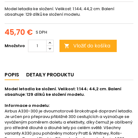
Model letadla ke složení. Velikost: 1:144; 44,2 cm. Balení
obsahuje: 129 dílků ke složení modelu.
45,70 €
S DPH
Vložiť do košíka
Množstvo

POPIS
DETAILY PRODUKTU
Model letadla ke složení. Velikost: 1:144; 44,2 cm. Balení
obsahuje: 129 dílků ke složení modelu.
Informace o modelu:
Airbus A330-300 je dvoumotorové širokotrupé dopravní letadlo.
Je určen pro přepravu přibližně 300 cestujících a vyznačuje se
vyváženým poměrem doletu a efektivity, díky čemuž je oblíbený
pro středně dlouhé a dlouhé lety po celém světě. Všechny
varianty A330 jsou poháněny motory Pratt & Whitney, Rolls-