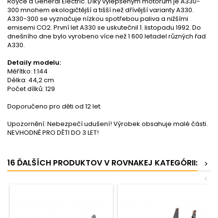
Royce a General Electric. Díky vylepšeným motorům je A330-
300 mnohem ekologičtější a tišší než dřívější varianty A330.
A330-300 se vyznačuje nízkou spotřebou paliva a nižšími
emisemi CO2. První let A330 se uskutečnil 1. listopadu 1992. Do
dnešního dne bylo vyrobeno více než 1 600 letadel různých řad
A330.
Detaily modelu:
Měřítko: 1:144
Délka: 44,2 cm
Počet dílků: 129
Doporučeno pro děti od 12 let.
Upozornění: Nebezpečí udušení! Výrobek obsahuje malé části.
NEVHODNÉ PRO DĚTI DO 3 LET!
16 ĎALŠÍCH PRODUKTOV V ROVNAKEJ KATEGÓRII:
>
<