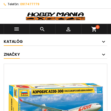
Telefón:
0917477779
0



shopping_cart
KATALÓG
ZNAČKY