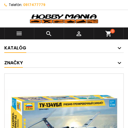
Telefón:
0917477779
0



shopping_cart
KATALÓG
ZNAČKY