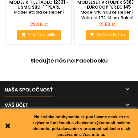
MODEL KIT LETADLO 12331 -
MODELSET VRTULNÍK 63877
USMC SBD-1 "PEARL
- EUROCOPTER EC 145
HARBOR" (1:48)
„BUILDER’S CHOICE“ (1:72)
Model letadla ke slepení
Model vrtulníku ke slepení.
Velikost: 1:72; 14 cm. Balení
obsahuje: 80 dílků ke slepení,
Cena
Cena
22,26 €
21,53 €
lepidlo, štětec a barvičky.
Vložiť do košíka
Vložiť do košíka


Sledujte nás na Facebooku

NAŠA SPOLOČNOSŤ

VÁŠ ÚČET
Na stránke hobbymania.sk používame cookies na

KONTAKT
zvýšenie funkčnosti a zlepšenie výkonnosti našeho
obchodu, pokračovaním v prezeraní súhlasíte s ich
používaním.
Viac info tu.
© Copyright 2026 hobbymania.sk. All Rights Reserved.