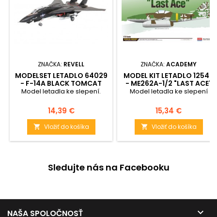
ZNAČKA:
REVELL
ZNAČKA:
ACADEMY
MODELSET LETADLO 64029
MODEL KIT LETADLO 12542
- F-14A BLACK TOMCAT
- ME262A-1/2 "LAST ACE"
(1:144)
LE: (1:72)
Model letadla ke slepení.
Model letadla ke slepení
Cena
Cena
14,39 €
15,34 €
Vložiť do košíka
Vložiť do košíka


Sledujte nás na Facebooku

NAŠA SPOLOČNOSŤ