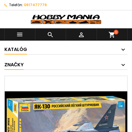
Telefón:
0917477779
0



shopping_cart
KATALÓG
ZNAČKY