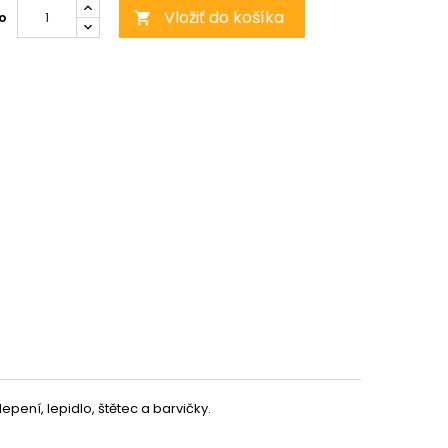
Vložiť do košíka
o

lepení, lepidlo, štětec a barvičky.