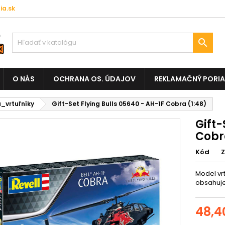
a.sk

O NÁS
OCHRANA OS. ÚDAJOV
REKLAMAČNÝ PORI
á_vrtuľníky
Gift-Set Flying Bulls 05640 - AH-1F Cobra (1:48)
Gift-
Cobr
Kód
Model vrt
obsahuje:
48,4