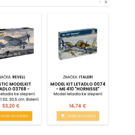
<
>
NAČKA:
REVELL
ZNAČKA:
ITALERI
ZN
STIC MODELKIT
MODEL KIT LETADLO 0074
MODEL K
ADLO 03768 -
- ME 410 "HORNISSE"
- BF
R SEA HURRICANE
(1:72)
etadla ke slepení.
Model letadla ke slepení
Model l
K.IIC (1:32)
 1:32; 30,5 cm. Balení
uje: 162 dílků ke
Cena
Cena
53,20 €
14,74 €
slepení.
Vložiť do košíka
Vložiť do košíka

