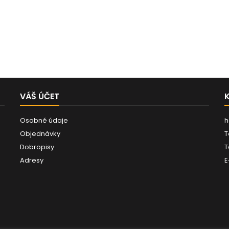
VÁŠ ÚČET
Osobné údaje
h
Objednávky
T
Dobropisy
T
Adresy
E