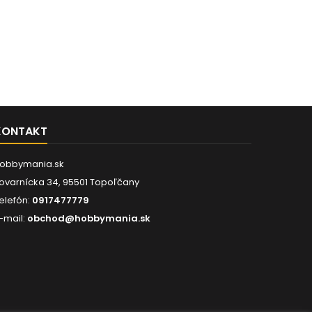
KONTAKT
obbymania.sk
ovarnícka 34, 95501 Topoľčany
elefón:
0917477779
-mail:
obchod@hobbymania.sk