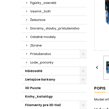
Figúrky_zvieratá
Vesmír_SciFi
Železnice
Dioramy_stavby_príslušenstvo
Ostatné modely
Zbrane
Príslušenstvo
Lode_ponorky

Hádzadlá
Lietajúce šarkany
POPIS
3D Puzzle
Knihy_katalógy
Model vrt
Filamenty pre 3D tlač