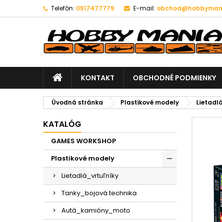
Telefón:
0917477779
E-mail:
obchod@hobbymani
KONTAKT
OBCHODNÉ PODMIENKY
Úvodná stránka
Plastikové modely
Lietadl
KATALÓG
GAMES WORKSHOP
Plastikové modely
Lietadlá_vrtuľníky
Tanky_bojová technika
Autá_kamióny_moto