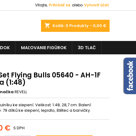
Vitajte,
Prihlásiť sa
alebo
Vytvoriť účet
shopping_cart
Košík:
0
Produkty - 0,00 €
ADOK
MAĽOVANIE FIGÚROK
3D TLAČ
Set Flying Bulls 05640 - AH-1F
a (1:48)
Značka
REVELL
ulníku ke slepení. Velikost: 1:48; 28,7 cm. Balení
 79 dílků ke slepení, lepidlo, štětec a barvičky.
0 €
S DPH