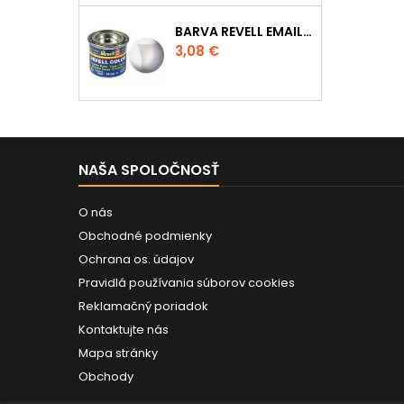
BARVA REVELL EMAILOVÁ - 32102: MATNÁ ČIRÁ (CLEAR MAT)
Cena
3,08 €
NAŠA SPOLOČNOSŤ
O nás
Obchodné podmienky
Ochrana os. údajov
Pravidlá používania súborov cookies
Reklamačný poriadok
Kontaktujte nás
Mapa stránky
Obchody