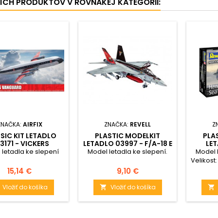
ŠÍCH PRODUKTOV V ROVNAKEJ KATEGÓRII:
ZNAČKA:
AIRFIX
ZNAČKA:
REVELL
Z
SIC KIT LETADLO
PLASTIC MODELKIT
PLA
3171 - VICKERS
LETADLO 03997 - F/A-18 E
LET
GUARD (1:144) -
SUPER HORNET (1:144)
HAWKE
letadla ke slepení
Model letadla ke slepení.
Model l
REEDICE
M
Velikost:
obsah
Cena
Cena
15,14 €
9,10 €
Vložiť do košíka
Vložiť do košíka

