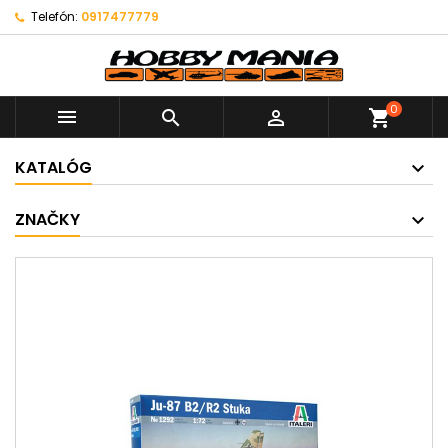
Telefón:
0917477779
0



shopping_cart
KATALÓG
ZNAČKY