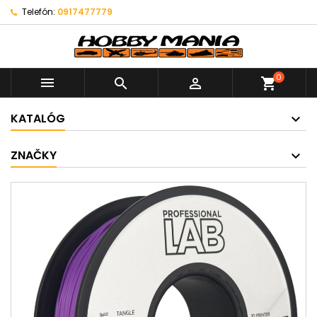
Telefón:
0917477779
0



shopping_cart
KATALÓG
ZNAČKY