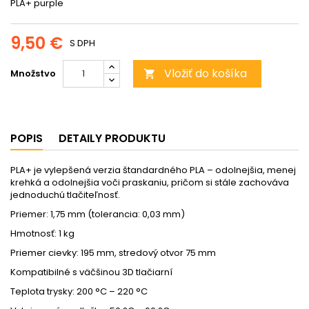
PLA+ purple
9,50 €
S DPH
Vložiť do košíka
Množstvo

POPIS
DETAILY PRODUKTU
PLA+ je vylepšená verzia štandardného PLA – odolnejšia, menej
krehká a odolnejšia voči praskaniu, pričom si stále zachováva
jednoduchú tlačiteľnosť.
Priemer: 1,75 mm (tolerancia: 0,03 mm)
Hmotnosť: 1 kg
Priemer cievky: 195 mm, stredový otvor 75 mm
Kompatibilné s väčšinou 3D tlačiarní
Teplota trysky: 200 °C – 220 °C