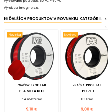
Vyhrievaná podložka: 50 °C – 60 °C
Výrobca: Imagine s.c.
16 ĎALŠÍCH PRODUKTOV V ROVNAKEJ KATEGÓRII:
>
<
Novinka
Novinka
ZNAČKA:
PROF. LAB
ZNAČKA:
PROF. LAB
PLA META RED
TPU RED
PLA meta red
TPU red
Cena
Cena
9,10 €
9,00 €