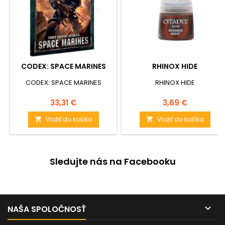
CODEX: SPACE MARINES
RHINOX HIDE
CODEX: SPACE MARINES
RHINOX HIDE
Cena
Cena
33,31 €
3,69 €
Vložiť do košíka
Vložiť do košíka


Sledujte nás na Facebooku

NAŠA SPOLOČNOSŤ