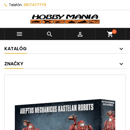
Telefón:
0917477779
0



shopping_cart
KATALÓG
ZNAČKY