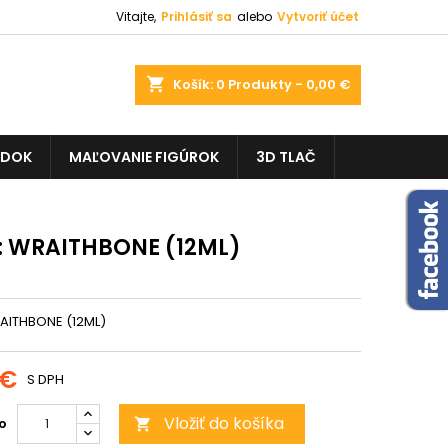
Vitajte,
Prihlásiť sa
alebo
Vytvoriť účet
shopping_cart
Košík:
0
Produkty - 0,00 €
ADOK
MAĽOVANIE FIGÚROK
3D TLAČ
: WRAITHBONE (12ML)
AITHBONE (12ML)
 €
S DPH
Vložiť do košíka
o
