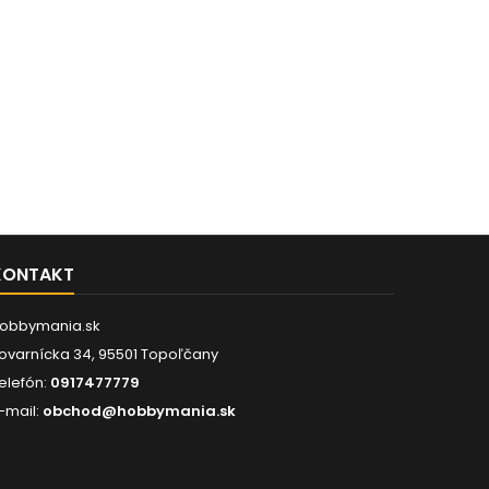
KONTAKT
obbymania.sk
ovarnícka 34, 95501 Topoľčany
elefón:
0917477779
-mail:
obchod@hobbymania.sk