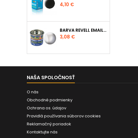
Cena
4,10 €
BARVA REVELL EMAILOVÁ - 32102: MATNÁ ČIRÁ (CLEAR MAT)
Cena
3,08 €
NAŠA SPOLOČNOSŤ
O nás
Obchodné podmienky
Ochrana os. údajov
Pravidlá používania súborov cookies
Reklamačný poriadok
Kontaktujte nás