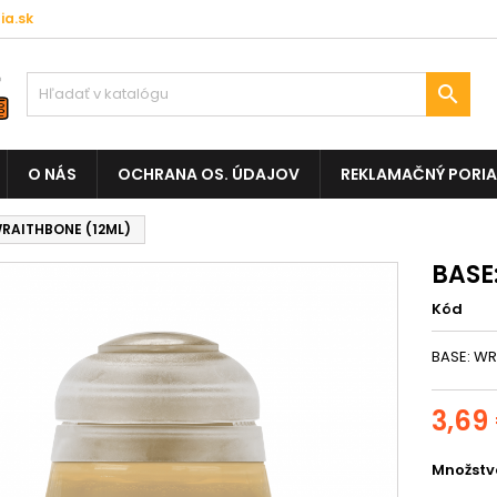
a.sk

O NÁS
OCHRANA OS. ÚDAJOV
REKLAMAČNÝ PORI
WRAITHBONE (12ML)
BASE
Kód
BASE: WR
3,69
Množstv