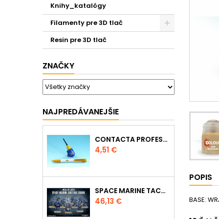
Knihy_katalógy
Filamenty pre 3D tlač
Resin pre 3D tlač
ZNAČKY
NAJPREDÁVANEJŠIE
CONTACTA PROFESSIONAL MINI 39608 - 12,5G
Cena
4,51 €
POPIS
SPACE MARINE TACTICAL SQUAD
BASE: WR
Cena
46,13 €