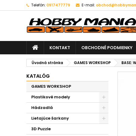
Telefón:
0917477779
E-mail:
obchod@hobbymani
KONTAKT
OBCHODNÉ PODMIENKY
Úvodná stránka
GAMES WORKSHOP
BASE: 
KATALÓG
GAMES WORKSHOP
Plastikové modely
Hádzadlá
Lietajúce šarkany
3D Puzzle