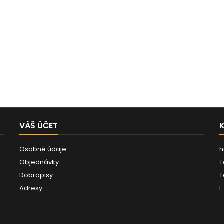
VÁŠ ÚČET
Osobné údaje
h
Objednávky
T
Dobropisy
T
Adresy
E