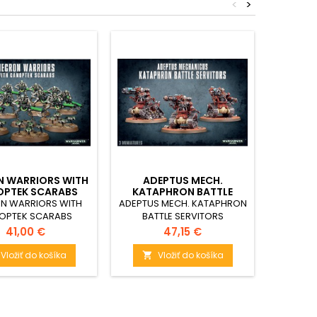
<
>
N WARRIORS WITH
ADEPTUS MECH.
PL
PTEK SCARABS
KATAPHRON BATTLE
SERVITORS
N WARRIORS WITH
ADEPTUS MECH. KATAPHRON
P
OPTEK SCARABS
BATTLE SERVITORS
Cena
Cena
41,00 €
47,15 €
Vložiť do košíka
Vložiť do košíka

