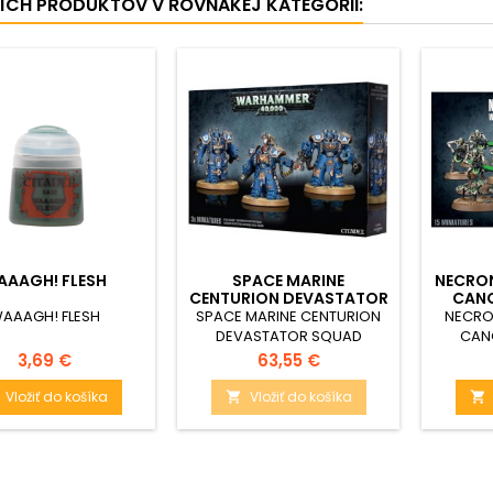
ŠÍCH PRODUKTOV V ROVNAKEJ KATEGÓRII:
AAAGH! FLESH
SPACE MARINE
NECRO
CENTURION DEVASTATOR
CANO
SQUAD
AAAGH! FLESH
SPACE MARINE CENTURION
NECRO
DEVASTATOR SQUAD
CAN
Cena
Cena
3,69 €
63,55 €
Vložiť do košíka
Vložiť do košíka

