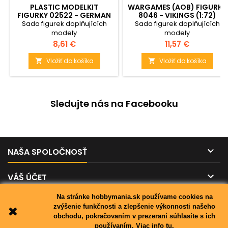
PLASTIC MODELKIT
WARGAMES (AOB) FIGURKY
FIGURKY 02522 - GERMAN
8046 - VIKINGS (1:72)
ARMY CRISIS REACTION
Sada figurek doplňujících
Sada figurek doplňujících
FORCE (1:72)
modely
modely
Cena
Cena
8,61 €
11,57 €
Vložiť do košíka
Vložiť do košíka


Sledujte nás na Facebooku

NAŠA SPOLOČNOSŤ

VÁŠ ÚČET
Na stránke hobbymania.sk používame cookies na

KONTAKT
zvýšenie funkčnosti a zlepšenie výkonnosti našeho
obchodu, pokračovaním v prezeraní súhlasíte s ich
používaním.
Viac info tu.