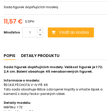
Sada figurek doplňujících modely
11,57 €
S DPH
Vložiť do košíka
Množstvo

POPIS
DETAILY PRODUKTU
Sada figurek doplňujících modely. Velikost figurek je 1:72;
2,4 cm. Balení obsahuje: 45 nenabarvených figurek.
Informace o modelu:
ŘECKÁ PĚCHOTA V-IV PŘ. KR.
Tato sada obsahuje těžce ozbrojené Hoplíty a vrhače šipek a
kamenů z doby řecko-perských válek.
Detaily modelu:
Měřítko: 1:72