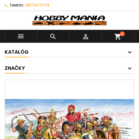
Telefón:
0917477779
0



shopping_cart
KATALÓG
ZNAČKY