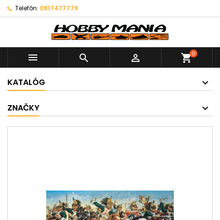
Telefón:
0917477779
0



shopping_cart
KATALÓG
ZNAČKY