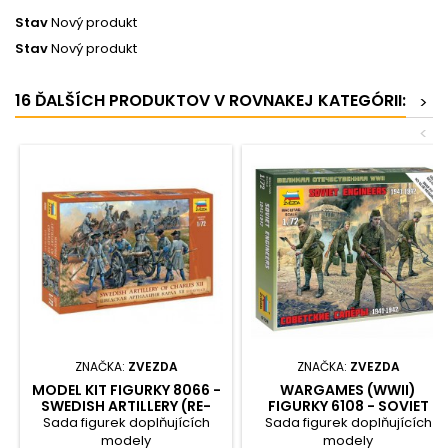
Stav
Nový produkt
Stav
Nový produkt
16 ĎALŠÍCH PRODUKTOV V ROVNAKEJ KATEGÓRII:
>
<
ZNAČKA:
ZVEZDA
ZNAČKA:
ZVEZDA
MODEL KIT FIGURKY 8066 -
WARGAMES (WWII)
SWEDISH ARTILLERY (RE-
FIGURKY 6108 - SOVIET
RELEASE) (1:72)
ENGINEERS WWII (1:72)
Sada figurek doplňujících
Sada figurek doplňujících
modely
modely