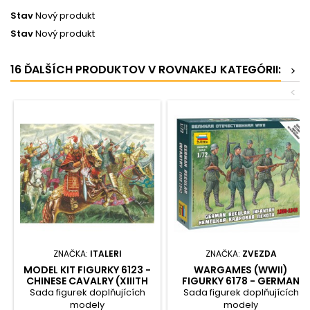
Stav
Nový produkt
Stav
Nový produkt
16 ĎALŠÍCH PRODUKTOV V ROVNAKEJ KATEGÓRII:
>
<
ZNAČKA:
ITALERI
ZNAČKA:
ZVEZDA
MODEL KIT FIGURKY 6123 -
WARGAMES (WWII)
CHINESE CAVALRY (XIIITH
FIGURKY 6178 - GERMAN
CENTURY) (1:72)
REGULAR INFANTRY 1939-
Sada figurek doplňujících
Sada figurek doplňujících
43 (1:72)
modely
modely