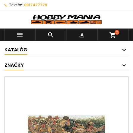
Telefón:
0917477779
0



shopping_cart
KATALÓG
ZNAČKY