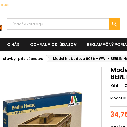
a.sk

O NÁS
OCHRANA OS. ÚDAJOV
REKLAMAČNÝ PORI
_stavby_príslušenstvo
Model Kit budova 6086 - WWII- BERLIN H
Mode
BERLI
Kód
Model bu
34,7
Množstv