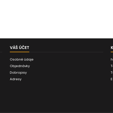
VÁŠ ÚČET
Osobné údaje
h
Objednávky
T
Dobropisy
T
Adresy
E