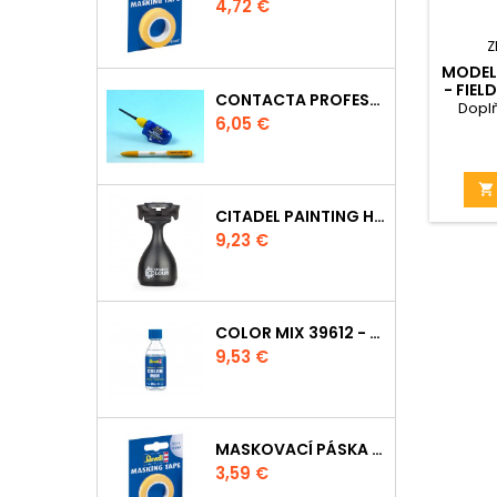
Cena
4,72 €
Z
MODEL 
- FIEL
CONTACTA PROFESSIONAL 39604 - 25G
Dopl
Cena
6,05 €

CITADEL PAINTING HANDLE
Cena
9,23 €
COLOR MIX 39612 - ŘEDIDLO 100ML
Cena
9,53 €
MASKOVACÍ PÁSKA 39694 - 6MM
Cena
3,59 €