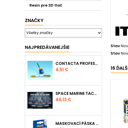
Resin pre 3D tlač
ZNAČKY
Stav
Nov
NAJPREDÁVANEJŠIE
Stav
Nov
CONTACTA PROFESSIONAL MINI 39608 - 12,5G
16 ĎAL
Cena
4,51 €
SPACE MARINE TACTICAL SQUAD
Cena
46,13 €
MASKOVACÍ PÁSKA 39695 - 10MM