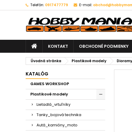
Telefón:
0917477779
E-mail:
obchod@hobbymani
KONTAKT
OBCHODNÉ PODMIENKY
Úvodná stránka
Plastikové modely
Dioramy
KATALÓG
GAMES WORKSHOP
Plastikové modely
Lietadlá_vrtuľníky
Tanky_bojová technika
Autá_kamióny_moto