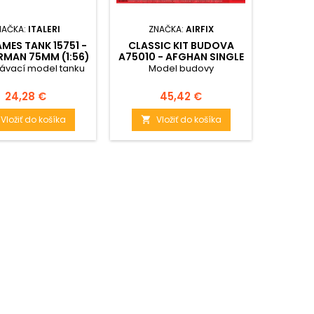
NAČKA:
ITALERI
ZNAČKA:
AIRFIX
ZN
ES TANK 15751 -
CLASSIC KIT BUDOVA
MODE
RMAN 75MM (1:56)
A75010 - AFGHAN SINGLE
60
STOREY HOUSE (1:48)
B
ávací model tanku
Model budovy
Doplňk
ACCE
Cena
Cena
24,28 €
45,42 €
Vložiť do košíka
Vložiť do košíka

