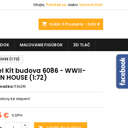
Vitajte,
Prihlásiť sa
alebo
Vytvoriť účet
shopping_cart
Košík:
0
Produkty - 0,00 €
ADOK
MAĽOVANIE FIGÚROK
3D TLAČ
OUSE (1:72)
l Kit budova 6086 - WWII-
N HOUSE (1:72)
Značka
ITALERI
dovy ke slepení
5 €
S DPH
Vložiť do košíka
o