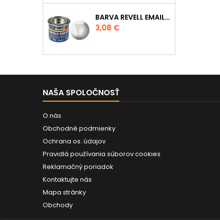
BARVA REVELL EMAILOVÁ - 32102: MATNÁ ČIRÁ (CLEAR MAT)
Cena
3,08 €
NAŠA SPOLOČNOSŤ
O nás
Obchodné podmienky
Ochrana os. údajov
Pravidlá používania súborov cookies
Reklamačný poriadok
Kontaktujte nás
Mapa stránky
Obchody