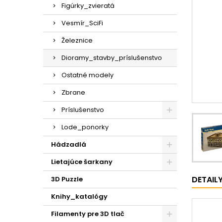
Figúrky_zvieratá
Vesmír_SciFi
Železnice
Dioramy_stavby_príslušenstvo
Ostatné modely
Zbrane
Príslušenstvo
Lode_ponorky
Hádzadlá
Lietajúce šarkany
DETAIL
3D Puzzle
Knihy_katalógy
Filamenty pre 3D tlač