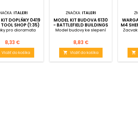
NAČKA:
ITALERI
ZNAČKA:
ITALERI
Z
KIT DOPLŇKY 0419
MODEL KIT BUDOVA 6130
WARGAM
D TOOL SHOP (1:35)
- BATTLEFIELD BUILDINGS
M4 SHE
(1:72)
ňky pro dioramata
Model budovy ke slepení
Zacvak
Cena
Cena
8,33 €
8,83 €
Vložiť do košíka
Vložiť do košíka

