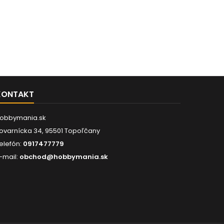
KONTAKT
obbymania.sk
ovarnícka 34, 95501 Topoľčany
elefón:
0917477779
-mail:
obchod@hobbymania.sk