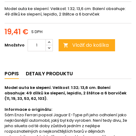
Model auta ke slepení. Velikost: 1:32; 13,6 cm. Balení obsahuje:
49 dílků ke slepení, lepidlo, 2 štětce a 6 barviček
19,41 €
S DPH
Vložiť do košíka
Množstvo

POPIS
DETAILY PRODUKTU
Model auta ke slepení. Velikost: 1:32; 13,6 cm. Balení
obsahuje: 49 dílků ke slepení, lepidlo, 2 štětce a 6 barviček
(11, 19, 33, 53, 62, 103).
Informace o originálu:
Sám Enzo Ferrari popsal Jaguar E-Type při jeho odhalení jako
nejkrásnější automobil, jaký byl kdy vyroben. Není tedy divu, že
jeho silueta od té doby zůstává jedním z nejlépe
rozpoznatelných a nejikoničtějších tvarů v dějinách