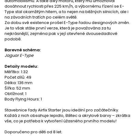
automobilismu. A také díky motoru, který mu umožňoval
dosáhnout rychlosti přes 225 km/h, a výbornému řízení se E-
Type stal okamžitým hitem, a to nejen na běžných silnicích, ale i
na závodních tratích po celém světě.
Za dobu své existence prošel E-Type řadou designových změn.
Je to však stále první verze, která je považována za tu
nejkrásnější, zejména pak v její otevřené dvousedadlové
podobě.
Barevné schéma:
Jaguar E-Type
Detaily modelu:
Měřítko: 1:32
Počet dílů: 49
Délka: 136 mm
Šířka: 52 mm
Obtížnost: 1
Body Flying Hours: 1
Stavebnice řady Airfix Starter jsou ideální pro začátečníky.
Každá z nich obsahuje lepidlo, štětec a akrylové barvy – zkrátka
vše, co je potřeba k vytvoření úžasného prvního modelu!
Doporučeno pro děti od 8 let.