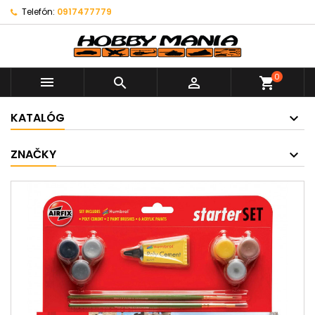
Telefón:
0917477779
0



shopping_cart
KATALÓG
ZNAČKY