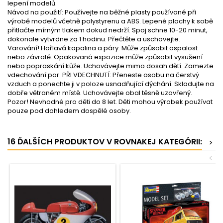
lepení modelů.
Návod na použití: Používejte na běžné plasty používané při
výrobě modelů včetně polystyrenu a ABS. Lepené plochy k sobě
přitlačte mírným tlakem dokud nedrží. Spoj schne 10-20 minut,
dokonale vytvrdne za 1 hodinu. Přečtěte a uschovejte.
Varování! Hořlavá kapalina a páry. Může způsobit ospalost
nebo závratě. Opakovaná expozice může způsobit vysušení
nebo popraskání kůže. Uchovávejte mimo dosah dětí. Zamezte
vdechování par. PŘI VDECHNUTÍ: Přeneste osobu na čerstvý
vzduch a ponechte ji v poloze usnadňující dýchání. Skladujte na
dobře větraném místě. Uchovávejte obal těsně uzavřený.
Pozor! Nevhodné pro děti do 8 let. Děti mohou výrobek používat
pouze pod dohledem dospělé osoby.
16 ĎALŠÍCH PRODUKTOV V ROVNAKEJ KATEGÓRII:
>
<