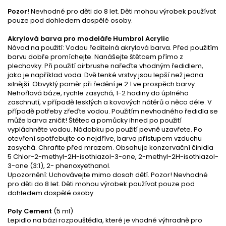
Pozor!
Nevhodné pro děti do 8 let. Děti mohou výrobek používat
pouze pod dohledem dospělé osoby.
Akrylová barva pro modeláře Humbrol Acrylic
Návod na použití: Vodou ředitelná akrylová barva. Před použitím
barvu dobře promíchejte. Nanášejte štětcem přímo z
plechovky. Při použití airbrushe nařeďte vhodným ředidlem,
jako je například voda. Dvě tenké vrstvy jsou lepší než jedna
silnější. Obvyklý poměr při ředění je 2:1 ve prospěch barvy.
Nehořlavá báze, rychle zasychá, 1-2 hodiny do úplného
zaschnutí, v případě lesklých a kovových nátěrů o něco déle. V
případě potřeby zřeďte vodou. Použitím nevhodného ředidla se
může barva zničit! Štětec a pomůcky ihned po použití
vypláchněte vodou. Nádobku po použití pevně uzavřete. Po
otevření spotřebujte co nejdříve, barva přístupem vzduchu
zasychá. Chraňte před mrazem. Obsahuje konzervační činidla
5 Chlor-2-methyl-2H-isothiazol-3-one, 2-methyl-2H-isothiazol-
3-one (3:1), 2- phenoxyethanol.
Upozornění: Uchovávejte mimo dosah dětí. Pozor! Nevhodné
pro děti do 8 let. Děti mohou výrobek používat pouze pod
dohledem dospělé osoby.
Poly Cement
(5 ml)
Lepidlo na bázi rozpouštědla, které je vhodné výhradně pro