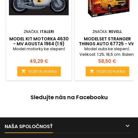
ZNAČKA:
ITALERI
ZNAČKA:
REVELL
MODEL KIT MOTORKA 4630
MODELSET STRANGER
- MV AGUSTA 1964 (1:9)
THINGS AUTO 67725 - VW
T3 BUS "SURFER BOY" (1:25)
Model motorky ke slepení
Model auta ke slepení.
Velikost: 1:25; 18,5 cm. Balení
obsahuje: 84 dílků ke slepení,
Cena
Cena
49,29 €
58,50 €
lepidlo, štětec a barvičky.
Vložiť do košíka
Vložiť do košíka


Sledujte nás na Facebooku

NAŠA SPOLOČNOSŤ