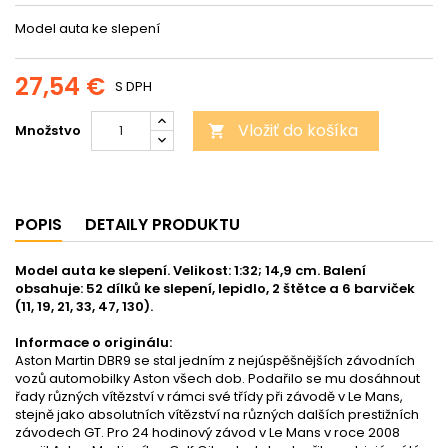
Model auta ke slepení
27,54 €
S DPH
Vložiť do košíka
Množstvo

POPIS
DETAILY PRODUKTU
Model auta ke slepení. Velikost: 1:32; 14,9 cm. Balení
obsahuje: 52 dílků ke slepení, lepidlo, 2 štětce a 6 barviček
(11, 19, 21, 33, 47, 130).
Informace o originálu:
Aston Martin DBR9 se stal jedním z nejúspěšnějších závodních
vozů automobilky Aston všech dob. Podařilo se mu dosáhnout
řady různých vítězství v rámci své třídy při závodě v Le Mans,
stejně jako absolutních vítězství na různých dalších prestižních
závodech GT. Pro 24 hodinový závod v Le Mans v roce 2008