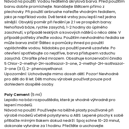
Návod na použití: Vodou ředitelná akrylová barva. Před použitím
barvu dobře promíchejte. Nanášejte štětcem přímo z
plechovky. Při použití airbrushe nařeďte vhodným ředidlem,
jako je například voda. Dvě tenké vrstvy jsou lepší než jedna
silnější. Obvyklý poměr při ředění je 2:1 ve prospěch barvy.
Nehořlavá báze, rychle zasychá, 1-2 hodiny do úplného
zaschnutí, v případě lesklých a kovových nátěrů o něco déle. V
případě potřeby zřeďte vodou. Použitím nevhodného ředidla se
může barva zničit! Štětec a pomůcky ihned po použití
vypláchněte vodou. Nádobku po použití pevně uzavřete. Po
otevření spotřebujte co nejdříve, barva přístupem vzduchu
zasychá. Chraňte před mrazem. Obsahuje konzervační činidla
5 Chlor-2-methyl-2H-isothiazol-3-one, 2-methyl-2H-isothiazol-
3-one (3:1), 2- phenoxyethanol.
Upozornění: Uchovávejte mimo dosah dětí. Pozor! Nevhodné
pro děti do 8 let. Děti mohou výrobek používat pouze pod
dohledem dospělé osoby.
Poly Cement
(5 ml)
Lepidlo na bázi rozpouštědla, které je vhodné výhradně pro
lepení modelů.
Návod na použití: Používejte na běžné plasty používané při
výrobě modelů včetně polystyrenu a ABS. Lepené plochy k sobě
přitlačte mírným tlakem dokud nedrží. Spoj schne 10-20 minut,
dokonale vytvrdne za 1 hodinu. Přečtěte a uschovejte.