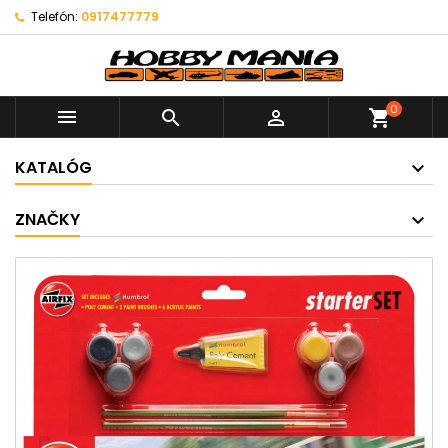
Telefón:
0917477779
0



shopping_cart
KATALÓG
ZNAČKY