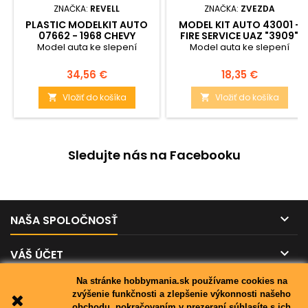
ZNAČKA:
REVELL
ZNAČKA:
ZVEZDA
PLASTIC MODELKIT AUTO
MODEL KIT AUTO 43001 -
07662 - 1968 CHEVY
FIRE SERVICE UAZ "3909"
CHEVELLE (1:25)
(1:43)
Model auta ke slepení
Model auta ke slepení
Cena
Cena
34,56 €
18,35 €
Vložiť do košíka
Vložiť do košíka


Sledujte nás na Facebooku

NAŠA SPOLOČNOSŤ

VÁŠ ÚČET
Na stránke hobbymania.sk používame cookies na

KONTAKT
zvýšenie funkčnosti a zlepšenie výkonnosti našeho
obchodu, pokračovaním v prezeraní súhlasíte s ich