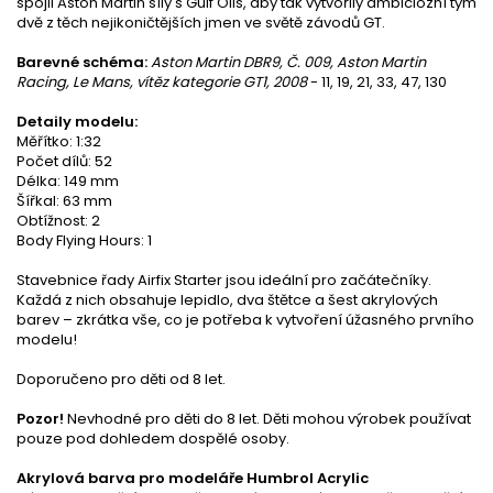
spojil Aston Martin síly s Gulf Oils, aby tak vytvořily ambiciózní tým
dvě z těch nejikoničtějších jmen ve světě závodů GT.
Barevné schéma:
Aston Martin DBR9, Č. 009, Aston Martin
Racing, Le Mans, vítěz kategorie GT1, 2008
- 11, 19, 21, 33, 47, 130
Detaily modelu:
Měřítko: 1:32
Počet dílů: 52
Délka: 149 mm
Šířkal: 63 mm
Obtížnost: 2
Body Flying Hours: 1
Stavebnice řady Airfix Starter jsou ideální pro začátečníky.
Každá z nich obsahuje lepidlo, dva štětce a šest akrylových
barev – zkrátka vše, co je potřeba k vytvoření úžasného prvního
modelu!
Doporučeno pro děti od 8 let.
Pozor!
Nevhodné pro děti do 8 let. Děti mohou výrobek používat
pouze pod dohledem dospělé osoby.
Akrylová barva pro modeláře Humbrol Acrylic